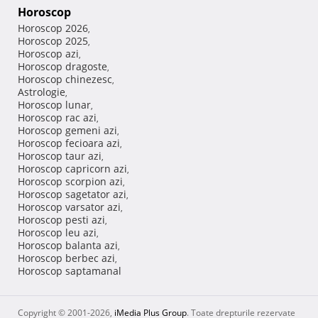
Horoscop
Horoscop 2026
,
Horoscop 2025
,
Horoscop azi
,
Horoscop dragoste
,
Horoscop chinezesc
,
Astrologie
,
Horoscop lunar
,
Horoscop rac azi
,
Horoscop gemeni azi
,
Horoscop fecioara azi
,
Horoscop taur azi
,
Horoscop capricorn azi
,
Horoscop scorpion azi
,
Horoscop sagetator azi
,
Horoscop varsator azi
,
Horoscop pesti azi
,
Horoscop leu azi
,
Horoscop balanta azi
,
Horoscop berbec azi
,
Horoscop saptamanal
Copyright © 2001-2026,
iMedia Plus Group
. Toate drepturile rezervate