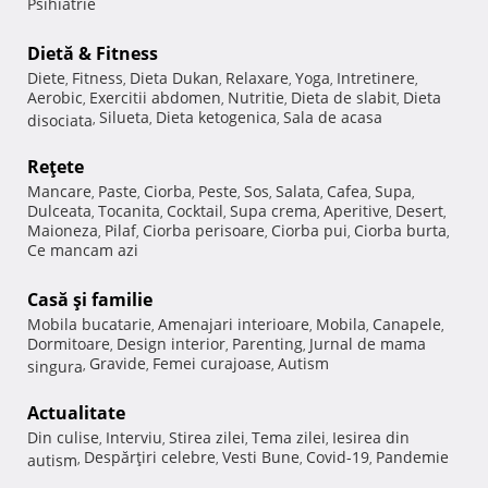
Psihiatrie
Dietă & Fitness
Diete
Fitness
Dieta Dukan
Relaxare
Yoga
Intretinere
,
,
,
,
,
,
Aerobic
Exercitii abdomen
Nutritie
Dieta de slabit
Dieta
,
,
,
,
Silueta
Dieta ketogenica
Sala de acasa
disociata
,
,
,
Reţete
Mancare
Paste
Ciorba
Peste
Sos
Salata
Cafea
Supa
,
,
,
,
,
,
,
,
Dulceata
Tocanita
Cocktail
Supa crema
Aperitive
Desert
,
,
,
,
,
,
Maioneza
Pilaf
Ciorba perisoare
Ciorba pui
Ciorba burta
,
,
,
,
,
Ce mancam azi
Casă şi familie
Mobila bucatarie
Amenajari interioare
Mobila
Canapele
,
,
,
,
Dormitoare
Design interior
Parenting
Jurnal de mama
,
,
,
Gravide
Femei curajoase
Autism
singura
,
,
,
Actualitate
Din culise
Interviu
Stirea zilei
Tema zilei
Iesirea din
,
,
,
,
Despărţiri celebre
Vesti Bune
Covid-19
Pandemie
autism
,
,
,
,