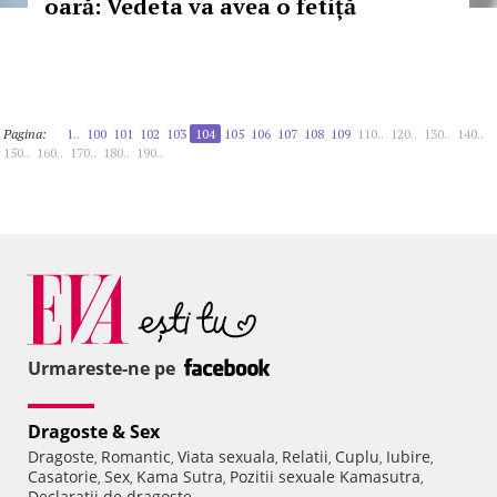
oară: Vedeta va avea o fetiță
Pagina:
1..
100
101
102
103
104
105
106
107
108
109
110..
120..
130..
140..
150..
160..
170..
180..
190..
Urmareste-ne pe
Dragoste & Sex
Dragoste
Romantic
Viata sexuala
Relatii
Cuplu
Iubire
,
,
,
,
,
,
Casatorie
Sex
Kama Sutra
Pozitii sexuale Kamasutra
,
,
,
,
Declaratii de dragoste