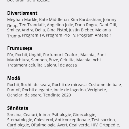
Divertisment
Meghan Markle
Kate Middleton
Kim Kardashian
Johnny
,
,
,
Teo Trandafir
Angelina Jolie
Dana Rogoz
Dani Otil
Depp
,
,
,
,
,
Smiley
Andra
Delia
Gina Pistol
Justin Bieber
Melania
,
,
,
,
,
Program TV
Program Pro TV
Program Antena 1
Trump
,
,
,
Frumuseţe
Păr
Rochii
Unghii
Parfumuri
Coafuri
Machiaj
Sani
,
,
,
,
,
,
,
Manichiura
Sampon
Buze
Celulita
Machiaj ochi
,
,
,
,
,
Tratament celulita
Salonul de acasa
,
Modă
Rochii
Rochii de seara
Rochii de mireasa
Costume de baie
,
,
,
,
Pantofi
Rochii elegante
Inele de logodna
Verighete
,
,
,
,
Ochelari de soare
Tendinte 2020
,
Sănătate
Sarcina
Ceaiuri
Inima
Psihologie
Ginecologie
,
,
,
,
,
Stomatologie
Colesterol
Anticonceptionale
Test sarcina
,
,
,
,
Cardiologie
Oftalmologie
Avort
Ceai verde
HIV
Ortopedie
,
,
,
,
,
,