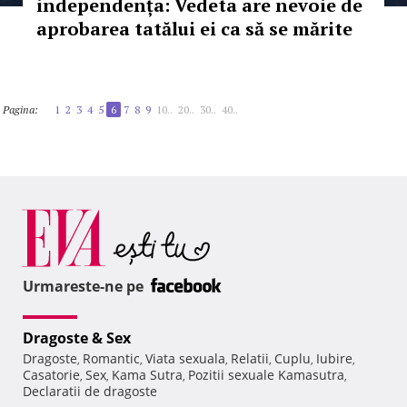
independența: Vedeta are nevoie de
aprobarea tatălui ei ca să se mărite
Pagina:
1
2
3
4
5
6
7
8
9
10..
20..
30..
40..
Urmareste-ne pe
Dragoste & Sex
Dragoste
Romantic
Viata sexuala
Relatii
Cuplu
Iubire
,
,
,
,
,
,
Casatorie
Sex
Kama Sutra
Pozitii sexuale Kamasutra
,
,
,
,
Declaratii de dragoste