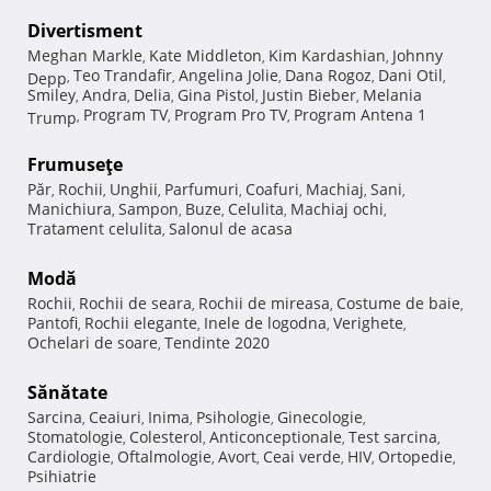
Divertisment
Meghan Markle
Kate Middleton
Kim Kardashian
Johnny
,
,
,
Teo Trandafir
Angelina Jolie
Dana Rogoz
Dani Otil
Depp
,
,
,
,
,
Smiley
Andra
Delia
Gina Pistol
Justin Bieber
Melania
,
,
,
,
,
Program TV
Program Pro TV
Program Antena 1
Trump
,
,
,
Frumuseţe
Păr
Rochii
Unghii
Parfumuri
Coafuri
Machiaj
Sani
,
,
,
,
,
,
,
Manichiura
Sampon
Buze
Celulita
Machiaj ochi
,
,
,
,
,
Tratament celulita
Salonul de acasa
,
Modă
Rochii
Rochii de seara
Rochii de mireasa
Costume de baie
,
,
,
,
Pantofi
Rochii elegante
Inele de logodna
Verighete
,
,
,
,
Ochelari de soare
Tendinte 2020
,
Sănătate
Sarcina
Ceaiuri
Inima
Psihologie
Ginecologie
,
,
,
,
,
Stomatologie
Colesterol
Anticonceptionale
Test sarcina
,
,
,
,
Cardiologie
Oftalmologie
Avort
Ceai verde
HIV
Ortopedie
,
,
,
,
,
,
Psihiatrie