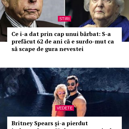
STIRI
Ce i-a dat prin cap unui bărbat: S-a
prefăcut 62 de ani că e surdo-mut ca
să scape de gura nevestei
VEDETE
Britney Spears și-a pierdut