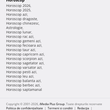
Horoscop
Horoscop 2026
,
Horoscop 2025
,
Horoscop azi
,
Horoscop dragoste
,
Horoscop chinezesc
,
Astrologie
,
Horoscop lunar
,
Horoscop rac azi
,
Horoscop gemeni azi
,
Horoscop fecioara azi
,
Horoscop taur azi
,
Horoscop capricorn azi
,
Horoscop scorpion azi
,
Horoscop sagetator azi
,
Horoscop varsator azi
,
Horoscop pesti azi
,
Horoscop leu azi
,
Horoscop balanta azi
,
Horoscop berbec azi
,
Horoscop saptamanal
Copyright © 2001-2026,
iMedia Plus Group
. Toate drepturile rezervate
Politica de confidențialitate
|
Termeni si conditii
|
Redacţia
|