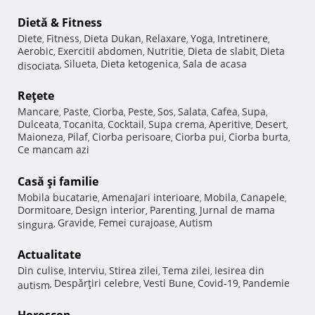
Dietă & Fitness
Diete
Fitness
Dieta Dukan
Relaxare
Yoga
Intretinere
,
,
,
,
,
,
Aerobic
Exercitii abdomen
Nutritie
Dieta de slabit
Dieta
,
,
,
,
Silueta
Dieta ketogenica
Sala de acasa
disociata
,
,
,
Reţete
Mancare
Paste
Ciorba
Peste
Sos
Salata
Cafea
Supa
,
,
,
,
,
,
,
,
Dulceata
Tocanita
Cocktail
Supa crema
Aperitive
Desert
,
,
,
,
,
,
Maioneza
Pilaf
Ciorba perisoare
Ciorba pui
Ciorba burta
,
,
,
,
,
Ce mancam azi
Casă şi familie
Mobila bucatarie
Amenajari interioare
Mobila
Canapele
,
,
,
,
Dormitoare
Design interior
Parenting
Jurnal de mama
,
,
,
Gravide
Femei curajoase
Autism
singura
,
,
,
Actualitate
Din culise
Interviu
Stirea zilei
Tema zilei
Iesirea din
,
,
,
,
Despărţiri celebre
Vesti Bune
Covid-19
Pandemie
autism
,
,
,
,