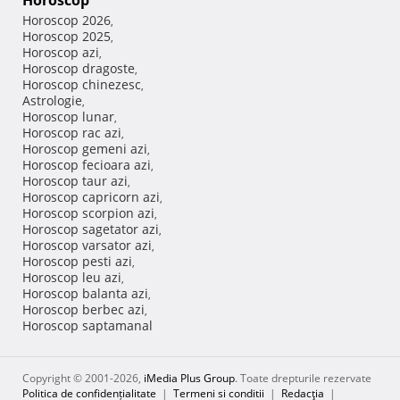
Horoscop
Horoscop 2026
,
Horoscop 2025
,
Horoscop azi
,
Horoscop dragoste
,
Horoscop chinezesc
,
Astrologie
,
Horoscop lunar
,
Horoscop rac azi
,
Horoscop gemeni azi
,
Horoscop fecioara azi
,
Horoscop taur azi
,
Horoscop capricorn azi
,
Horoscop scorpion azi
,
Horoscop sagetator azi
,
Horoscop varsator azi
,
Horoscop pesti azi
,
Horoscop leu azi
,
Horoscop balanta azi
,
Horoscop berbec azi
,
Horoscop saptamanal
Copyright © 2001-2026,
iMedia Plus Group
. Toate drepturile rezervate
Politica de confidențialitate
|
Termeni si conditii
|
Redacţia
|