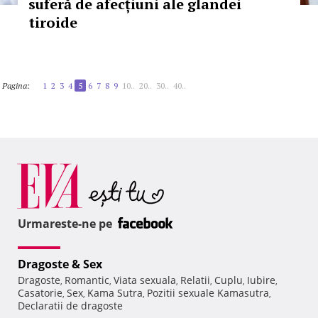
suferă de afecțiuni ale glandei
tiroide
Pagina:
1
2
3
4
5
6
7
8
9
10..
20..
30..
40..
Urmareste-ne pe
Dragoste & Sex
Dragoste
Romantic
Viata sexuala
Relatii
Cuplu
Iubire
,
,
,
,
,
,
Casatorie
Sex
Kama Sutra
Pozitii sexuale Kamasutra
,
,
,
,
Declaratii de dragoste