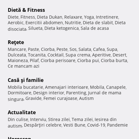
Dietă & Fitness
Diete
Fitness
Dieta Dukan
Relaxare
Yoga
Intretinere
,
,
,
,
,
,
Aerobic
Exercitii abdomen
Nutritie
Dieta de slabit
Dieta
,
,
,
,
Silueta
Dieta ketogenica
Sala de acasa
disociata
,
,
,
Reţete
Mancare
Paste
Ciorba
Peste
Sos
Salata
Cafea
Supa
,
,
,
,
,
,
,
,
Dulceata
Tocanita
Cocktail
Supa crema
Aperitive
Desert
,
,
,
,
,
,
Maioneza
Pilaf
Ciorba perisoare
Ciorba pui
Ciorba burta
,
,
,
,
,
Ce mancam azi
Casă şi familie
Mobila bucatarie
Amenajari interioare
Mobila
Canapele
,
,
,
,
Dormitoare
Design interior
Parenting
Jurnal de mama
,
,
,
Gravide
Femei curajoase
Autism
singura
,
,
,
Actualitate
Din culise
Interviu
Stirea zilei
Tema zilei
Iesirea din
,
,
,
,
Despărţiri celebre
Vesti Bune
Covid-19
Pandemie
autism
,
,
,
,