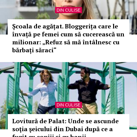
DIN CULISE
Școala de agățat. Bloggerița care le
învață pe femei cum să cucerească un
milionar: „Refuz să mă întâlnesc cu
bărbați săraci“
DIN CULISE
Lovitură de Palat: Unde se ascunde
soţia şeicului din Dubai după ce a
fugit cu copiii şi cu banii