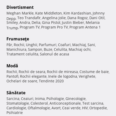
Divertisment
Meghan Markle
Kate Middleton
Kim Kardashian
Johnny
,
,
,
Teo Trandafir
Angelina Jolie
Dana Rogoz
Dani Otil
Depp
,
,
,
,
,
Smiley
Andra
Delia
Gina Pistol
Justin Bieber
Melania
,
,
,
,
,
Program TV
Program Pro TV
Program Antena 1
Trump
,
,
,
Frumuseţe
Păr
Rochii
Unghii
Parfumuri
Coafuri
Machiaj
Sani
,
,
,
,
,
,
,
Manichiura
Sampon
Buze
Celulita
Machiaj ochi
,
,
,
,
,
Tratament celulita
Salonul de acasa
,
Modă
Rochii
Rochii de seara
Rochii de mireasa
Costume de baie
,
,
,
,
Pantofi
Rochii elegante
Inele de logodna
Verighete
,
,
,
,
Ochelari de soare
Tendinte 2020
,
Sănătate
Sarcina
Ceaiuri
Inima
Psihologie
Ginecologie
,
,
,
,
,
Stomatologie
Colesterol
Anticonceptionale
Test sarcina
,
,
,
,
Cardiologie
Oftalmologie
Avort
Ceai verde
HIV
Ortopedie
,
,
,
,
,
,
Psihiatrie