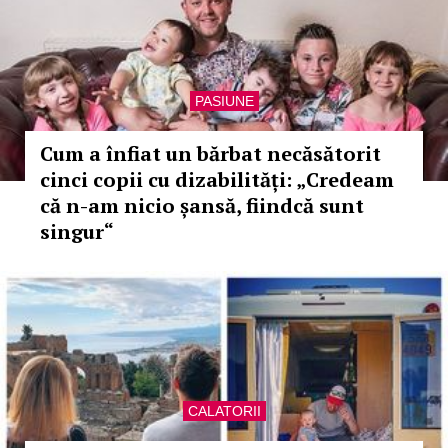
PASIUNE
Cum a înfiat un bărbat necăsătorit
cinci copii cu dizabilități: „Credeam
că n-am nicio șansă, fiindcă sunt
singur“
CALATORII