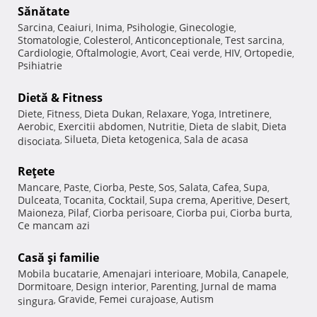
Sănătate
Sarcina
Ceaiuri
Inima
Psihologie
Ginecologie
,
,
,
,
,
Stomatologie
Colesterol
Anticonceptionale
Test sarcina
,
,
,
,
Cardiologie
Oftalmologie
Avort
Ceai verde
HIV
Ortopedie
,
,
,
,
,
,
Psihiatrie
Dietă & Fitness
Diete
Fitness
Dieta Dukan
Relaxare
Yoga
Intretinere
,
,
,
,
,
,
Aerobic
Exercitii abdomen
Nutritie
Dieta de slabit
Dieta
,
,
,
,
Silueta
Dieta ketogenica
Sala de acasa
disociata
,
,
,
Reţete
Mancare
Paste
Ciorba
Peste
Sos
Salata
Cafea
Supa
,
,
,
,
,
,
,
,
Dulceata
Tocanita
Cocktail
Supa crema
Aperitive
Desert
,
,
,
,
,
,
Maioneza
Pilaf
Ciorba perisoare
Ciorba pui
Ciorba burta
,
,
,
,
,
Ce mancam azi
Casă şi familie
Mobila bucatarie
Amenajari interioare
Mobila
Canapele
,
,
,
,
Dormitoare
Design interior
Parenting
Jurnal de mama
,
,
,
Gravide
Femei curajoase
Autism
singura
,
,
,