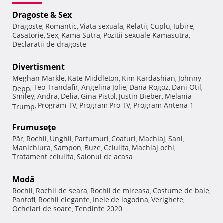
Dragoste & Sex
Dragoste
Romantic
Viata sexuala
Relatii
Cuplu
Iubire
,
,
,
,
,
,
Casatorie
Sex
Kama Sutra
Pozitii sexuale Kamasutra
,
,
,
,
Declaratii de dragoste
Divertisment
Meghan Markle
Kate Middleton
Kim Kardashian
Johnny
,
,
,
Teo Trandafir
Angelina Jolie
Dana Rogoz
Dani Otil
Depp
,
,
,
,
,
Smiley
Andra
Delia
Gina Pistol
Justin Bieber
Melania
,
,
,
,
,
Program TV
Program Pro TV
Program Antena 1
Trump
,
,
,
Frumuseţe
Păr
Rochii
Unghii
Parfumuri
Coafuri
Machiaj
Sani
,
,
,
,
,
,
,
Manichiura
Sampon
Buze
Celulita
Machiaj ochi
,
,
,
,
,
Tratament celulita
Salonul de acasa
,
Modă
Rochii
Rochii de seara
Rochii de mireasa
Costume de baie
,
,
,
,
Pantofi
Rochii elegante
Inele de logodna
Verighete
,
,
,
,
Ochelari de soare
Tendinte 2020
,