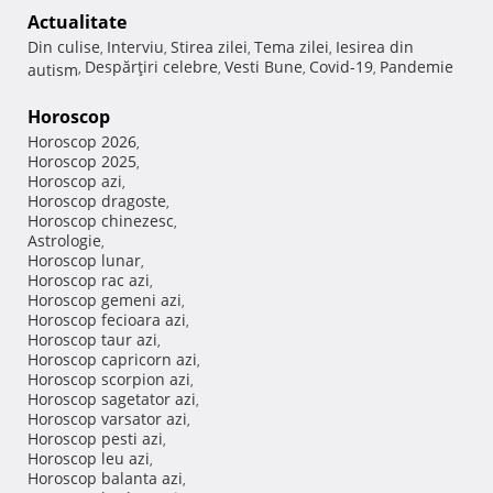
Actualitate
Din culise
Interviu
Stirea zilei
Tema zilei
Iesirea din
,
,
,
,
Despărţiri celebre
Vesti Bune
Covid-19
Pandemie
autism
,
,
,
,
Horoscop
Horoscop 2026
,
Horoscop 2025
,
Horoscop azi
,
Horoscop dragoste
,
Horoscop chinezesc
,
Astrologie
,
Horoscop lunar
,
Horoscop rac azi
,
Horoscop gemeni azi
,
Horoscop fecioara azi
,
Horoscop taur azi
,
Horoscop capricorn azi
,
Horoscop scorpion azi
,
Horoscop sagetator azi
,
Horoscop varsator azi
,
Horoscop pesti azi
,
Horoscop leu azi
,
Horoscop balanta azi
,