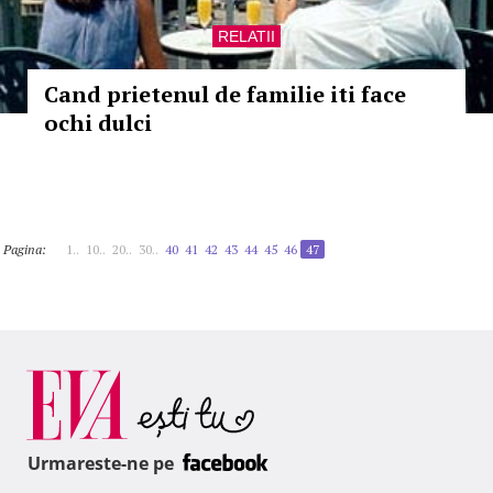
RELATII
Cand prietenul de familie iti face
ochi dulci
Pagina:
1..
10..
20..
30..
40
41
42
43
44
45
46
47
Urmareste-ne pe