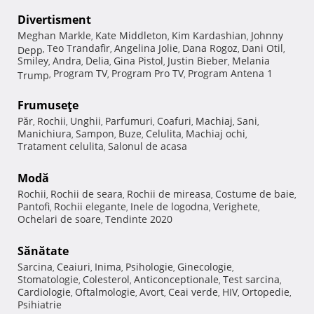
Divertisment
Meghan Markle
Kate Middleton
Kim Kardashian
Johnny
,
,
,
Teo Trandafir
Angelina Jolie
Dana Rogoz
Dani Otil
Depp
,
,
,
,
,
Smiley
Andra
Delia
Gina Pistol
Justin Bieber
Melania
,
,
,
,
,
Program TV
Program Pro TV
Program Antena 1
Trump
,
,
,
Frumuseţe
Păr
Rochii
Unghii
Parfumuri
Coafuri
Machiaj
Sani
,
,
,
,
,
,
,
Manichiura
Sampon
Buze
Celulita
Machiaj ochi
,
,
,
,
,
Tratament celulita
Salonul de acasa
,
Modă
Rochii
Rochii de seara
Rochii de mireasa
Costume de baie
,
,
,
,
Pantofi
Rochii elegante
Inele de logodna
Verighete
,
,
,
,
Ochelari de soare
Tendinte 2020
,
Sănătate
Sarcina
Ceaiuri
Inima
Psihologie
Ginecologie
,
,
,
,
,
Stomatologie
Colesterol
Anticonceptionale
Test sarcina
,
,
,
,
Cardiologie
Oftalmologie
Avort
Ceai verde
HIV
Ortopedie
,
,
,
,
,
,
Psihiatrie