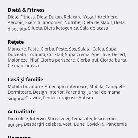
Dietă & Fitness
Diete
Fitness
Dieta Dukan
Relaxare
Yoga
Intretinere
,
,
,
,
,
,
Aerobic
Exercitii abdomen
Nutritie
Dieta de slabit
Dieta
,
,
,
,
Silueta
Dieta ketogenica
Sala de acasa
disociata
,
,
,
Reţete
Mancare
Paste
Ciorba
Peste
Sos
Salata
Cafea
Supa
,
,
,
,
,
,
,
,
Dulceata
Tocanita
Cocktail
Supa crema
Aperitive
Desert
,
,
,
,
,
,
Maioneza
Pilaf
Ciorba perisoare
Ciorba pui
Ciorba burta
,
,
,
,
,
Ce mancam azi
Casă şi familie
Mobila bucatarie
Amenajari interioare
Mobila
Canapele
,
,
,
,
Dormitoare
Design interior
Parenting
Jurnal de mama
,
,
,
Gravide
Femei curajoase
Autism
singura
,
,
,
Actualitate
Din culise
Interviu
Stirea zilei
Tema zilei
Iesirea din
,
,
,
,
Despărţiri celebre
Vesti Bune
Covid-19
Pandemie
autism
,
,
,
,