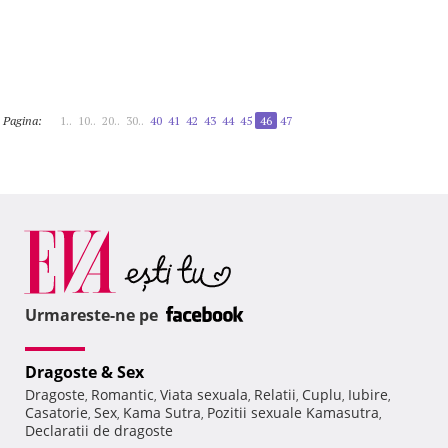
Pagina:
1..
10..
20..
30..
40
41
42
43
44
45
46
47
Urmareste-ne pe
Dragoste & Sex
Dragoste
Romantic
Viata sexuala
Relatii
Cuplu
Iubire
,
,
,
,
,
,
Casatorie
Sex
Kama Sutra
Pozitii sexuale Kamasutra
,
,
,
,
Declaratii de dragoste