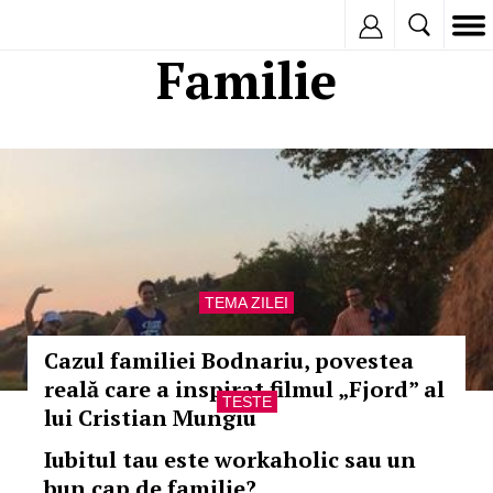
Inregistreaza
Familie
TEMA ZILEI
Cazul familiei Bodnariu, povestea
reală care a inspirat filmul „Fjord” al
TESTE
lui Cristian Mungiu
Iubitul tau este workaholic sau un
bun cap de familie?