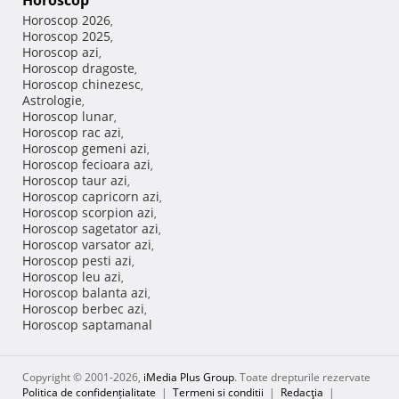
Horoscop
Horoscop 2026
,
Horoscop 2025
,
Horoscop azi
,
Horoscop dragoste
,
Horoscop chinezesc
,
Astrologie
,
Horoscop lunar
,
Horoscop rac azi
,
Horoscop gemeni azi
,
Horoscop fecioara azi
,
Horoscop taur azi
,
Horoscop capricorn azi
,
Horoscop scorpion azi
,
Horoscop sagetator azi
,
Horoscop varsator azi
,
Horoscop pesti azi
,
Horoscop leu azi
,
Horoscop balanta azi
,
Horoscop berbec azi
,
Horoscop saptamanal
Copyright © 2001-2026,
iMedia Plus Group
. Toate drepturile rezervate
Politica de confidențialitate
|
Termeni si conditii
|
Redacţia
|