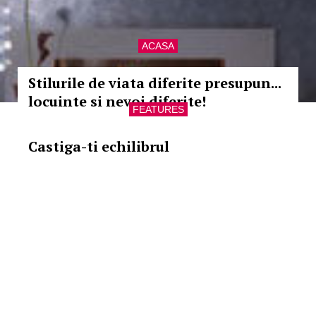
ACASA
Stilurile de viata diferite presupun...
locuinte si nevoi diferite!
FEATURES
Castiga-ti echilibrul