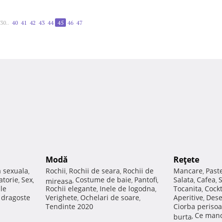
30..
40
41
42
43
44
45
46
47
Modă
Reţete
a sexuala
Rochii
Rochii de seara
Rochii de
Mancare
Past
,
,
,
,
atorie
Sex
Costume de baie
Pantofi
Salata
Cafea
,
,
mireasa
,
,
,
,
,
ale
Rochii elegante
Inele de logodna
Tocanita
Cockt
,
,
,
e dragoste
Verighete
Ochelari de soare
Aperitive
Dese
,
,
,
Tendinte 2020
Ciorba perisoa
Ce manc
burta
,