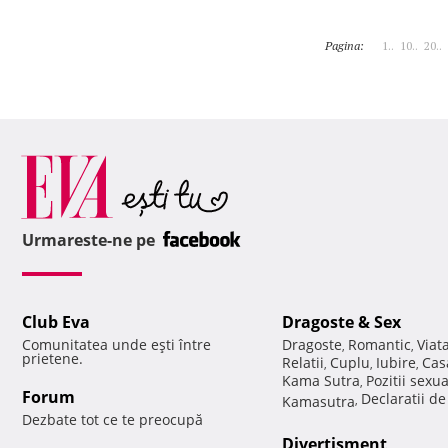
Pagina:
1..
10..
20..
Urmareste-ne pe
Club Eva
Dragoste & Sex
Comunitatea unde eşti între
Dragoste
Romantic
Viat
,
,
prietene.
Relatii
Cuplu
Iubire
Cas
,
,
,
Kama Sutra
Pozitii sexu
,
Forum
Declaratii d
Kamasutra
,
Dezbate tot ce te preocupă
Divertisment