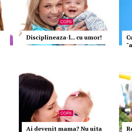
COPII
Disciplineaza-l... cu umor!
C
"
COPII
Ai devenit mama? Nu uita
R