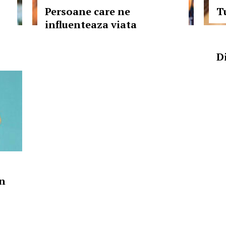
Persoane care ne
Tu
influenteaza viata
D
in