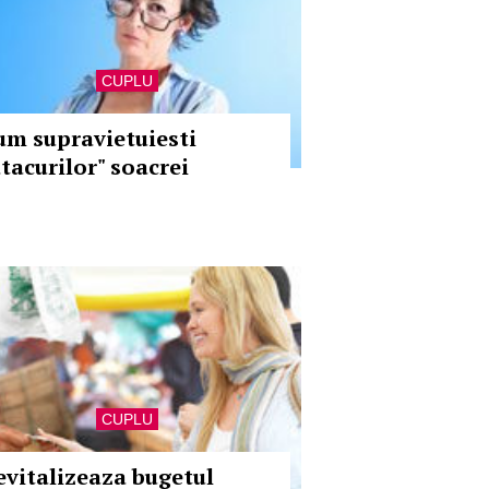
CUPLU
um supravietuiesti
atacurilor" soacrei
CUPLU
evitalizeaza bugetul