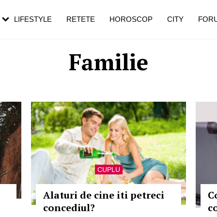
rezești mai des
Cât durează, cum te pregătești și cât
i în vârstă
de dureroasă este investigația
LIFESTYLE
RETETE
HOROSCOP
CITY
FOR
Familie
CUPLU
Alaturi de cine iti petreci
Co
concediul?
c