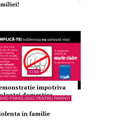
miliei!
STIRI
emonstratie impotriva
iolentei domestice
GHID PSIHOLOGIC PENTRU PARINTI
iolenta in familie