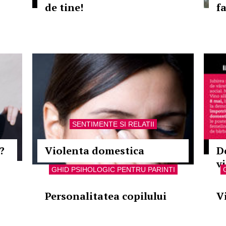
de tine!
fa
SENTIMENTE SI RELATII
?
Violenta domestica
D
v
GHID PSIHOLOGIC PENTRU PARINTI
Personalitatea copilului
V