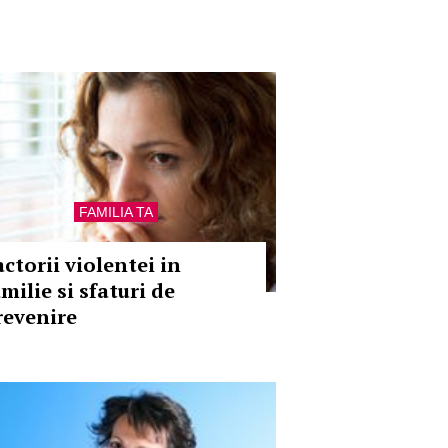
FAMILIA TA
actorii violentei in
milie si sfaturi de
revenire