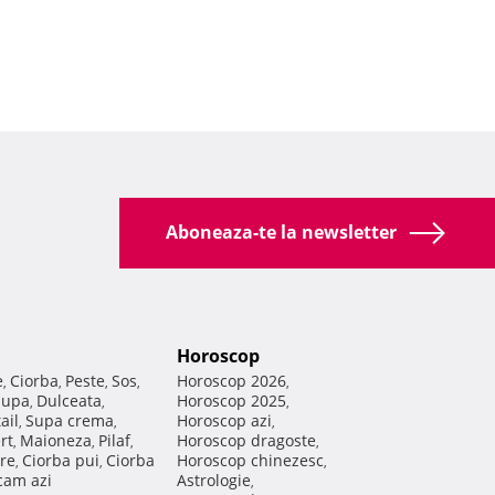
Aboneaza-te la newsletter
Horoscop
e
Ciorba
Peste
Sos
Horoscop 2026
,
,
,
,
,
Supa
Dulceata
Horoscop 2025
,
,
,
ail
Supa crema
Horoscop azi
,
,
,
rt
Maioneza
Pilaf
Horoscop dragoste
,
,
,
,
re
Ciorba pui
Ciorba
Horoscop chinezesc
,
,
,
am azi
Astrologie
,