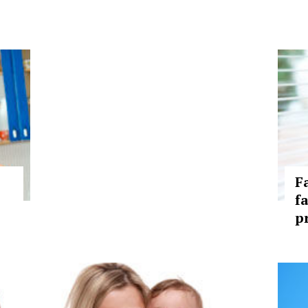
F
fa
p