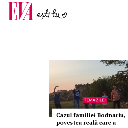
și 60 de ani. De ce te t
Carieră
pe măsură ce înaintez
Actualitate
TEMA ZILEI
Cazul familiei Bodnariu,
povestea reală care a