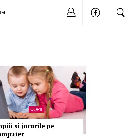
Nu ai cont?
Inregistreaza-
UM
COPII
piii si jocurile pe
omputer