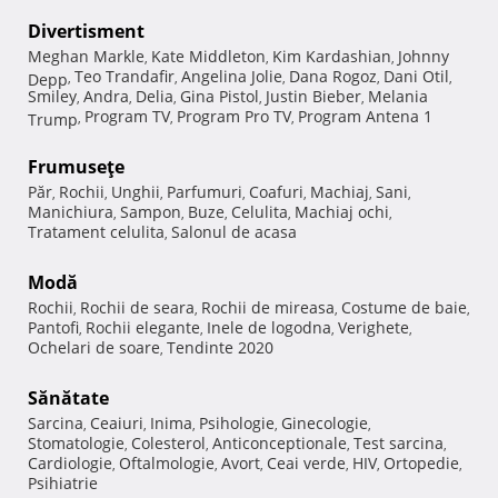
Divertisment
Meghan Markle
Kate Middleton
Kim Kardashian
Johnny
,
,
,
Teo Trandafir
Angelina Jolie
Dana Rogoz
Dani Otil
Depp
,
,
,
,
,
Smiley
Andra
Delia
Gina Pistol
Justin Bieber
Melania
,
,
,
,
,
Program TV
Program Pro TV
Program Antena 1
Trump
,
,
,
Frumuseţe
Păr
Rochii
Unghii
Parfumuri
Coafuri
Machiaj
Sani
,
,
,
,
,
,
,
Manichiura
Sampon
Buze
Celulita
Machiaj ochi
,
,
,
,
,
Tratament celulita
Salonul de acasa
,
Modă
Rochii
Rochii de seara
Rochii de mireasa
Costume de baie
,
,
,
,
Pantofi
Rochii elegante
Inele de logodna
Verighete
,
,
,
,
Ochelari de soare
Tendinte 2020
,
Sănătate
Sarcina
Ceaiuri
Inima
Psihologie
Ginecologie
,
,
,
,
,
Stomatologie
Colesterol
Anticonceptionale
Test sarcina
,
,
,
,
Cardiologie
Oftalmologie
Avort
Ceai verde
HIV
Ortopedie
,
,
,
,
,
,
Psihiatrie