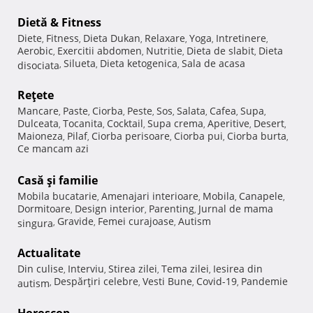
Dietă & Fitness
Diete
Fitness
Dieta Dukan
Relaxare
Yoga
Intretinere
,
,
,
,
,
,
Aerobic
Exercitii abdomen
Nutritie
Dieta de slabit
Dieta
,
,
,
,
Silueta
Dieta ketogenica
Sala de acasa
disociata
,
,
,
Reţete
Mancare
Paste
Ciorba
Peste
Sos
Salata
Cafea
Supa
,
,
,
,
,
,
,
,
Dulceata
Tocanita
Cocktail
Supa crema
Aperitive
Desert
,
,
,
,
,
,
Maioneza
Pilaf
Ciorba perisoare
Ciorba pui
Ciorba burta
,
,
,
,
,
Ce mancam azi
Casă şi familie
Mobila bucatarie
Amenajari interioare
Mobila
Canapele
,
,
,
,
Dormitoare
Design interior
Parenting
Jurnal de mama
,
,
,
Gravide
Femei curajoase
Autism
singura
,
,
,
Actualitate
Din culise
Interviu
Stirea zilei
Tema zilei
Iesirea din
,
,
,
,
Despărţiri celebre
Vesti Bune
Covid-19
Pandemie
autism
,
,
,
,