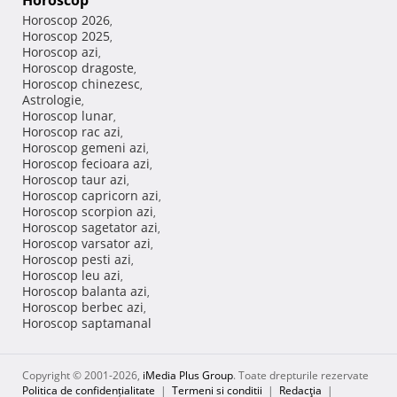
Horoscop
Horoscop 2026
,
Horoscop 2025
,
Horoscop azi
,
Horoscop dragoste
,
Horoscop chinezesc
,
Astrologie
,
Horoscop lunar
,
Horoscop rac azi
,
Horoscop gemeni azi
,
Horoscop fecioara azi
,
Horoscop taur azi
,
Horoscop capricorn azi
,
Horoscop scorpion azi
,
Horoscop sagetator azi
,
Horoscop varsator azi
,
Horoscop pesti azi
,
Horoscop leu azi
,
Horoscop balanta azi
,
Horoscop berbec azi
,
Horoscop saptamanal
Copyright © 2001-2026,
iMedia Plus Group
. Toate drepturile rezervate
Politica de confidențialitate
|
Termeni si conditii
|
Redacţia
|