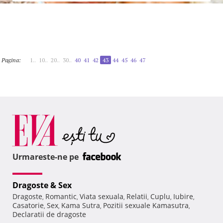
Pagina:
1..
10..
20..
30..
40
41
42
43
44
45
46
47
Urmareste-ne pe
Dragoste & Sex
Dragoste
Romantic
Viata sexuala
Relatii
Cuplu
Iubire
,
,
,
,
,
,
Casatorie
Sex
Kama Sutra
Pozitii sexuale Kamasutra
,
,
,
,
Declaratii de dragoste