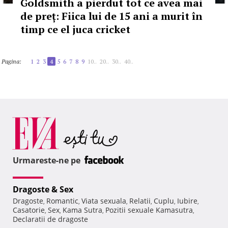
Goldsmith a pierdut tot ce avea mai
de preț: Fiica lui de 15 ani a murit în
timp ce el juca cricket
Pagina:
1
2
3
4
5
6
7
8
9
10..
20..
30..
40..
Urmareste-ne pe
Dragoste & Sex
Dragoste
Romantic
Viata sexuala
Relatii
Cuplu
Iubire
,
,
,
,
,
,
Casatorie
Sex
Kama Sutra
Pozitii sexuale Kamasutra
,
,
,
,
Declaratii de dragoste