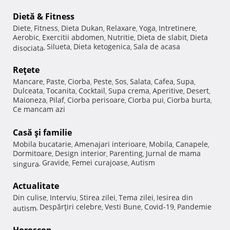
Dietă & Fitness
Diete
Fitness
Dieta Dukan
Relaxare
Yoga
Intretinere
,
,
,
,
,
,
Aerobic
Exercitii abdomen
Nutritie
Dieta de slabit
Dieta
,
,
,
,
Silueta
Dieta ketogenica
Sala de acasa
disociata
,
,
,
Reţete
Mancare
Paste
Ciorba
Peste
Sos
Salata
Cafea
Supa
,
,
,
,
,
,
,
,
Dulceata
Tocanita
Cocktail
Supa crema
Aperitive
Desert
,
,
,
,
,
,
Maioneza
Pilaf
Ciorba perisoare
Ciorba pui
Ciorba burta
,
,
,
,
,
Ce mancam azi
Casă şi familie
Mobila bucatarie
Amenajari interioare
Mobila
Canapele
,
,
,
,
Dormitoare
Design interior
Parenting
Jurnal de mama
,
,
,
Gravide
Femei curajoase
Autism
singura
,
,
,
Actualitate
Din culise
Interviu
Stirea zilei
Tema zilei
Iesirea din
,
,
,
,
Despărţiri celebre
Vesti Bune
Covid-19
Pandemie
autism
,
,
,
,