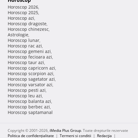
Horoscop
Horoscop 2026
,
Horoscop 2025
,
Horoscop azi
,
Horoscop dragoste
,
Horoscop chinezesc
,
Astrologie
,
Horoscop lunar
,
Horoscop rac azi
,
Horoscop gemeni azi
,
Horoscop fecioara azi
,
Horoscop taur azi
,
Horoscop capricorn azi
,
Horoscop scorpion azi
,
Horoscop sagetator azi
,
Horoscop varsator azi
,
Horoscop pesti azi
,
Horoscop leu azi
,
Horoscop balanta azi
,
Horoscop berbec azi
,
Horoscop saptamanal
Copyright © 2001-2026,
iMedia Plus Group
. Toate drepturile rezervate
Politica de confidențialitate
|
Termeni si conditii
|
Redacţia
|