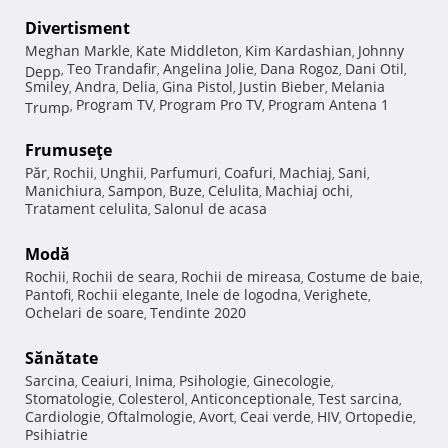
Divertisment
Meghan Markle
Kate Middleton
Kim Kardashian
Johnny
,
,
,
Teo Trandafir
Angelina Jolie
Dana Rogoz
Dani Otil
Depp
,
,
,
,
,
Smiley
Andra
Delia
Gina Pistol
Justin Bieber
Melania
,
,
,
,
,
Program TV
Program Pro TV
Program Antena 1
Trump
,
,
,
Frumuseţe
Păr
Rochii
Unghii
Parfumuri
Coafuri
Machiaj
Sani
,
,
,
,
,
,
,
Manichiura
Sampon
Buze
Celulita
Machiaj ochi
,
,
,
,
,
Tratament celulita
Salonul de acasa
,
Modă
Rochii
Rochii de seara
Rochii de mireasa
Costume de baie
,
,
,
,
Pantofi
Rochii elegante
Inele de logodna
Verighete
,
,
,
,
Ochelari de soare
Tendinte 2020
,
Sănătate
Sarcina
Ceaiuri
Inima
Psihologie
Ginecologie
,
,
,
,
,
Stomatologie
Colesterol
Anticonceptionale
Test sarcina
,
,
,
,
Cardiologie
Oftalmologie
Avort
Ceai verde
HIV
Ortopedie
,
,
,
,
,
,
Psihiatrie