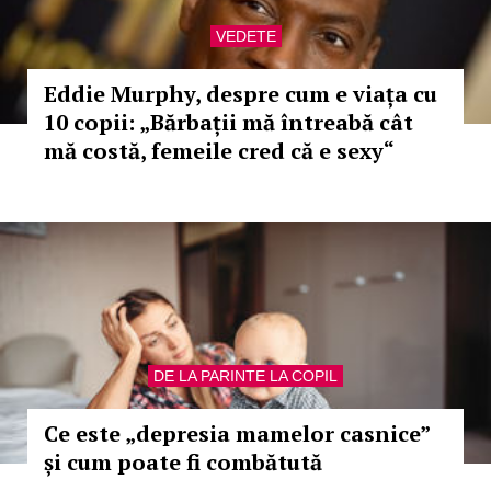
VEDETE
Eddie Murphy, despre cum e viața cu
10 copii: „Bărbații mă întreabă cât
mă costă, femeile cred că e sexy“
DE LA PARINTE LA COPIL
Ce este „depresia mamelor casnice”
și cum poate fi combătută