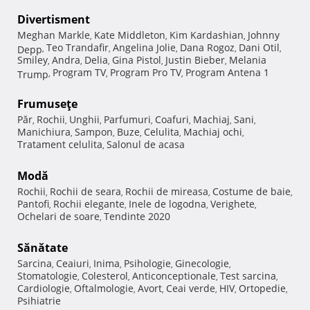
Divertisment
Meghan Markle
Kate Middleton
Kim Kardashian
Johnny
,
,
,
Teo Trandafir
Angelina Jolie
Dana Rogoz
Dani Otil
Depp
,
,
,
,
,
Smiley
Andra
Delia
Gina Pistol
Justin Bieber
Melania
,
,
,
,
,
Program TV
Program Pro TV
Program Antena 1
Trump
,
,
,
Frumuseţe
Păr
Rochii
Unghii
Parfumuri
Coafuri
Machiaj
Sani
,
,
,
,
,
,
,
Manichiura
Sampon
Buze
Celulita
Machiaj ochi
,
,
,
,
,
Tratament celulita
Salonul de acasa
,
Modă
Rochii
Rochii de seara
Rochii de mireasa
Costume de baie
,
,
,
,
Pantofi
Rochii elegante
Inele de logodna
Verighete
,
,
,
,
Ochelari de soare
Tendinte 2020
,
Sănătate
Sarcina
Ceaiuri
Inima
Psihologie
Ginecologie
,
,
,
,
,
Stomatologie
Colesterol
Anticonceptionale
Test sarcina
,
,
,
,
Cardiologie
Oftalmologie
Avort
Ceai verde
HIV
Ortopedie
,
,
,
,
,
,
Psihiatrie