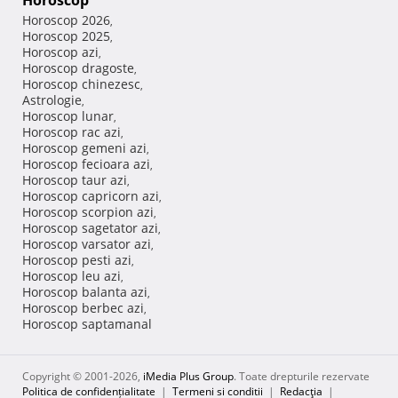
Horoscop
Horoscop 2026
,
Horoscop 2025
,
Horoscop azi
,
Horoscop dragoste
,
Horoscop chinezesc
,
Astrologie
,
Horoscop lunar
,
Horoscop rac azi
,
Horoscop gemeni azi
,
Horoscop fecioara azi
,
Horoscop taur azi
,
Horoscop capricorn azi
,
Horoscop scorpion azi
,
Horoscop sagetator azi
,
Horoscop varsator azi
,
Horoscop pesti azi
,
Horoscop leu azi
,
Horoscop balanta azi
,
Horoscop berbec azi
,
Horoscop saptamanal
Copyright © 2001-2026,
iMedia Plus Group
. Toate drepturile rezervate
Politica de confidențialitate
|
Termeni si conditii
|
Redacţia
|