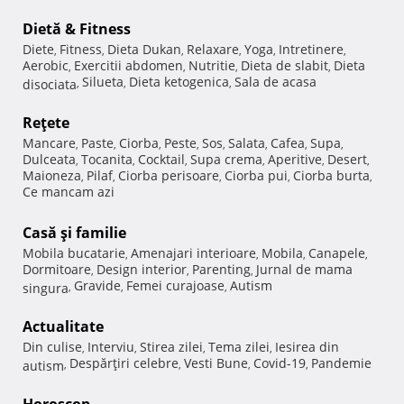
Dietă & Fitness
Diete
Fitness
Dieta Dukan
Relaxare
Yoga
Intretinere
,
,
,
,
,
,
Aerobic
Exercitii abdomen
Nutritie
Dieta de slabit
Dieta
,
,
,
,
Silueta
Dieta ketogenica
Sala de acasa
disociata
,
,
,
Reţete
Mancare
Paste
Ciorba
Peste
Sos
Salata
Cafea
Supa
,
,
,
,
,
,
,
,
Dulceata
Tocanita
Cocktail
Supa crema
Aperitive
Desert
,
,
,
,
,
,
Maioneza
Pilaf
Ciorba perisoare
Ciorba pui
Ciorba burta
,
,
,
,
,
Ce mancam azi
Casă şi familie
Mobila bucatarie
Amenajari interioare
Mobila
Canapele
,
,
,
,
Dormitoare
Design interior
Parenting
Jurnal de mama
,
,
,
Gravide
Femei curajoase
Autism
singura
,
,
,
Actualitate
Din culise
Interviu
Stirea zilei
Tema zilei
Iesirea din
,
,
,
,
Despărţiri celebre
Vesti Bune
Covid-19
Pandemie
autism
,
,
,
,