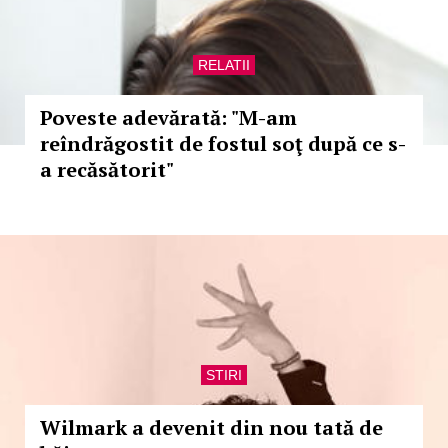
RELATII
Poveste adevărată: "M-am
reîndrăgostit de fostul soţ după ce s-
a recăsătorit"
STIRI
Wilmark a devenit din nou tată de