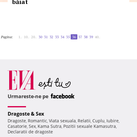
băiat
Pagina:
1..
10..
20..
30
31
32
33
34
35
36
37
38
39
40..
Urmareste-ne pe
Dragoste & Sex
Dragoste
Romantic
Viata sexuala
Relatii
Cuplu
Iubire
,
,
,
,
,
,
Casatorie
Sex
Kama Sutra
Pozitii sexuale Kamasutra
,
,
,
,
Declaratii de dragoste