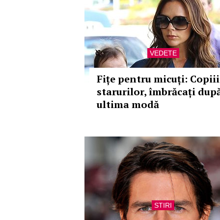
VEDETE
Fițe pentru micuți: Copiii
starurilor, îmbrăcați dup
ultima modă
STIRI