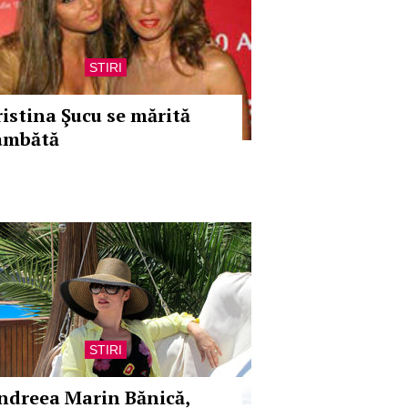
STIRI
ristina Şucu se mărită
âmbătă
STIRI
ndreea Marin Bănică,