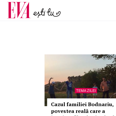
și 60 de ani. De ce te t
Carieră
pe măsură ce înaintez
Actualitate
TEMA ZILEI
Cazul familiei Bodnariu,
povestea reală care a