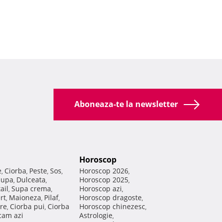
Aboneaza-te la newsletter
Horoscop
e
Ciorba
Peste
Sos
Horoscop 2026
,
,
,
,
,
Supa
Dulceata
Horoscop 2025
,
,
,
ail
Supa crema
Horoscop azi
,
,
,
rt
Maioneza
Pilaf
Horoscop dragoste
,
,
,
,
re
Ciorba pui
Ciorba
Horoscop chinezesc
,
,
,
am azi
Astrologie
,