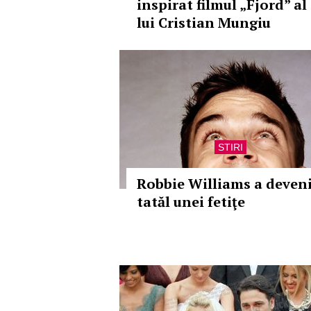
inspirat filmul „Fjord” al
lui Cristian Mungiu
STIRI
Robbie Williams a deven
tatăl unei fetiţe