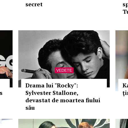
secret
s
T
VEDETE
Drama lui "Rocky":
K
s
Sylvester Stallone,
ţ
devastat de moartea fiului
său