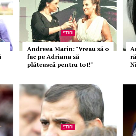
STIRI
Andreea Marin: "Vreau să o
A
ă
fac pe Adriana să
r
plătească pentru tot!"
N
STIRI