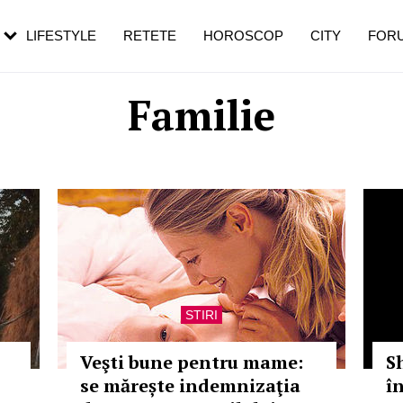
rezești mai des
Cât durează, cum te pregătești și cât
i în vârstă
de dureroasă este investigația
LIFESTYLE
RETETE
HOROSCOP
CITY
FOR
Familie
STIRI
Veşti bune pentru mame:
S
se mărește indemnizaţia
î