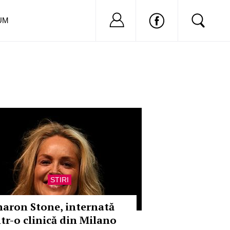
Nu ai cont?
Inregistreaza-
UM
STIRI
haron Stone, internată
ntr-o clinică din Milano