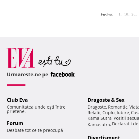
Pagina:
1..
10..
20..
Urmareste-ne pe
Club Eva
Dragoste & Sex
Comunitatea unde eşti între
Dragoste
Romantic
Viat
,
,
prietene.
Relatii
Cuplu
Iubire
Cas
,
,
,
Kama Sutra
Pozitii sexu
,
Forum
Declaratii d
Kamasutra
,
Dezbate tot ce te preocupă
Divertisment