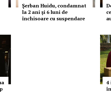
Şerban Huidu, condamnat
D
la 2 ani şi 6 luni de
c
închisoare cu suspendare
a
ua
4
pp
î