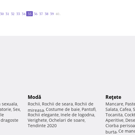
30
31
32
33
34
35
36
37
38
39
40..
Modă
Reţete
a sexuala
Rochii
Rochii de seara
Rochii de
Mancare
Past
,
,
,
,
atorie
Sex
Costume de baie
Pantofi
Salata
Cafea
,
,
mireasa
,
,
,
,
,
ale
Rochii elegante
Inele de logodna
Tocanita
Cockt
,
,
,
e dragoste
Verighete
Ochelari de soare
Aperitive
Dese
,
,
,
Tendinte 2020
Ciorba perisoa
Ce manc
burta
,