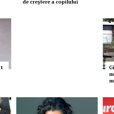
de creştere a copilului
it
G
m
m