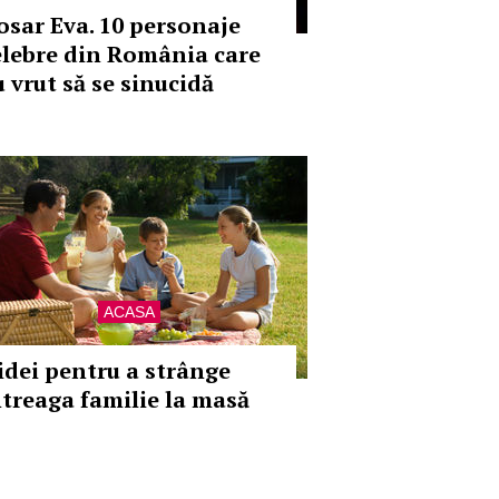
osar Eva. 10 personaje
elebre din România care
u vrut să se sinucidă
ACASA
 idei pentru a strânge
ntreaga familie la masă