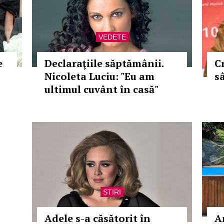
VEDETE
e
Declaraţiile săptămânii.
C
Nicoleta Luciu: "Eu am
s
ultimul cuvânt în casă"
STIRI
Adele s-a căsătorit în
A