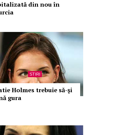
pitalizată din nou în
urcia
STIRI
atie Holmes trebuie să-şi
ină gura