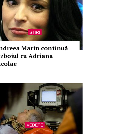
STIRI
ndreea Marin continuă
ăzboiul cu Adriana
icolae
VEDETE