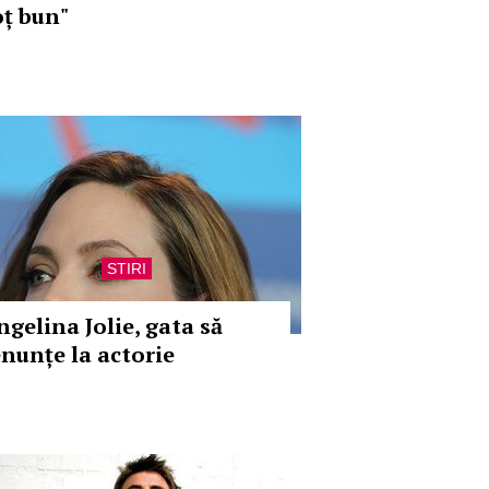
oț bun"
STIRI
ngelina Jolie, gata să
enunțe la actorie