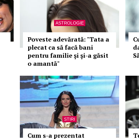
ASTROLOGIE
Poveste adevărată: "Tata a
C
plecat ca să facă bani
d
pentru familie şi şi-a găsit
Să
o amantă"
STIRI
Cum s-a prezentat
T