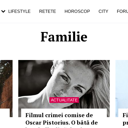
rezești mai des
Cât durează, cum te pregătești și cât
i în vârstă
de dureroasă este investigația
LIFESTYLE
RETETE
HOROSCOP
CITY
FOR
Familie
ACTUALITATE
Filmul crimei comise de
Fi
Oscar Pistorius. O bâtă de
p