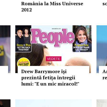
România la Miss Universe
s
2012
VEDETE
Drew Barrymore își
A
prezintă fetița întregii
r
lumi: "E un mic miracol!"