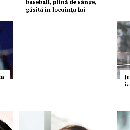
baseball, plină de sânge,
găsită în locuinţa lui
ţa
J
i