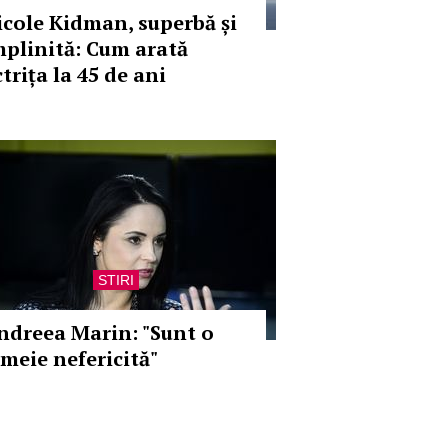
icole Kidman, superbă și
mplinită: Cum arată
trița la 45 de ani
STIRI
ndreea Marin: "Sunt o
emeie nefericită"