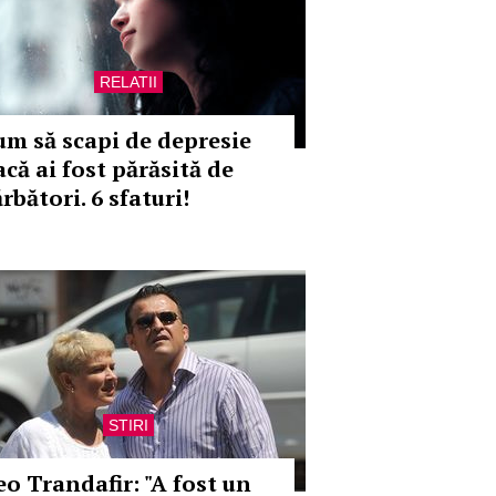
RELATII
um să scapi de depresie
acă ai fost părăsită de
rbători. 6 sfaturi!
STIRI
eo Trandafir: "A fost un