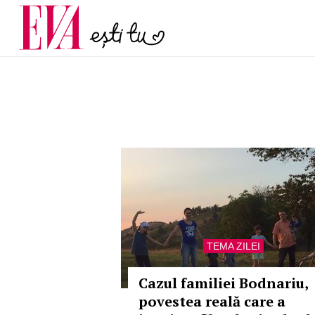
și 60 de ani. De ce te t
Carieră
pe măsură ce înaintez
Actualitate
TEMA ZILEI
Cazul familiei Bodnariu,
povestea reală care a