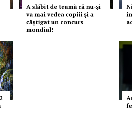
A slăbit de teamă că nu-şi
N
va mai vedea copiii şi a
î
câştigat un concurs
ac
mondial!
2
A
ă
f