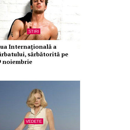
STIRI
iua Internaţională a
ărbatului, sărbătorită pe
9 noiembrie
VEDETE