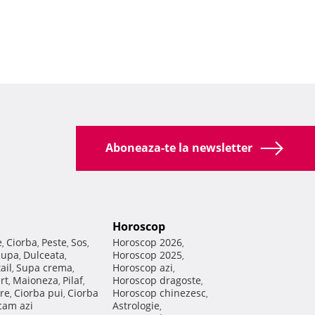
Aboneaza-te la newsletter
Horoscop
e
Ciorba
Peste
Sos
Horoscop 2026
,
,
,
,
,
Supa
Dulceata
Horoscop 2025
,
,
,
ail
Supa crema
Horoscop azi
,
,
,
rt
Maioneza
Pilaf
Horoscop dragoste
,
,
,
,
re
Ciorba pui
Ciorba
Horoscop chinezesc
,
,
,
am azi
Astrologie
,