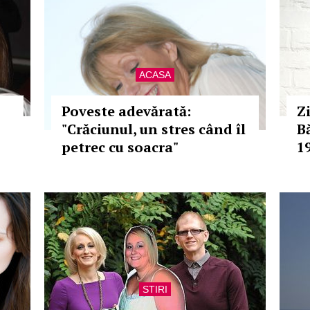
ACASA
Poveste adevărată:
Z
"Crăciunul, un stres când îl
B
petrec cu soacra"
1
STIRI