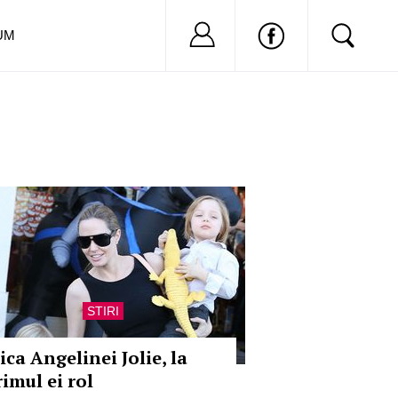
Nu ai cont?
Inregistreaza-
UM
STIRI
ica Angelinei Jolie, la
rimul ei rol