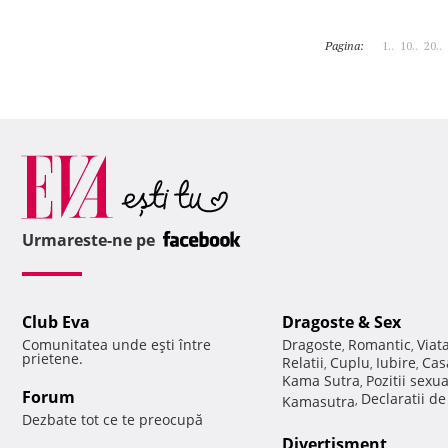
Pagina:
1..
10..
20..
Urmareste-ne pe
Club Eva
Dragoste & Sex
Comunitatea unde eşti între
Dragoste
Romantic
Viat
,
,
prietene.
Relatii
Cuplu
Iubire
Cas
,
,
,
Kama Sutra
Pozitii sexu
,
Forum
Declaratii d
Kamasutra
,
Dezbate tot ce te preocupă
Divertisment