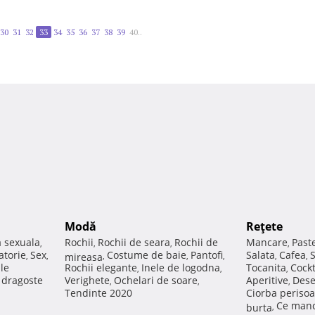
30
31
32
33
34
35
36
37
38
39
40..
Modă
Reţete
a sexuala
Rochii
Rochii de seara
Rochii de
Mancare
Past
,
,
,
,
atorie
Sex
Costume de baie
Pantofi
Salata
Cafea
,
,
mireasa
,
,
,
,
,
ale
Rochii elegante
Inele de logodna
Tocanita
Cockt
,
,
,
e dragoste
Verighete
Ochelari de soare
Aperitive
Dese
,
,
,
Tendinte 2020
Ciorba perisoa
Ce manc
burta
,