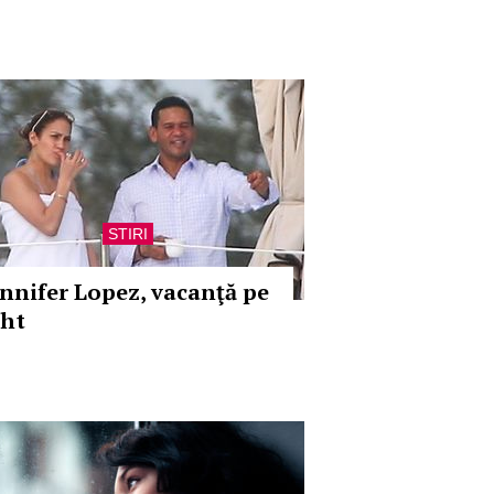
STIRI
ennifer Lopez, vacanţă pe
aht