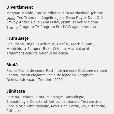
Divertisment
Meghan Markle
Kate Middleton
Kim Kardashian
Johnny
,
,
,
Teo Trandafir
Angelina Jolie
Dana Rogoz
Dani Otil
Depp
,
,
,
,
,
Smiley
Andra
Delia
Gina Pistol
Justin Bieber
Melania
,
,
,
,
,
Program TV
Program Pro TV
Program Antena 1
Trump
,
,
,
Frumuseţe
Păr
Rochii
Unghii
Parfumuri
Coafuri
Machiaj
Sani
,
,
,
,
,
,
,
Manichiura
Sampon
Buze
Celulita
Machiaj ochi
,
,
,
,
,
Tratament celulita
Salonul de acasa
,
Modă
Rochii
Rochii de seara
Rochii de mireasa
Costume de baie
,
,
,
,
Pantofi
Rochii elegante
Inele de logodna
Verighete
,
,
,
,
Ochelari de soare
Tendinte 2020
,
Sănătate
Sarcina
Ceaiuri
Inima
Psihologie
Ginecologie
,
,
,
,
,
Stomatologie
Colesterol
Anticonceptionale
Test sarcina
,
,
,
,
Cardiologie
Oftalmologie
Avort
Ceai verde
HIV
Ortopedie
,
,
,
,
,
,
Psihiatrie