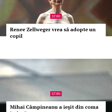
STIRI
Renee Zellweger vrea să adopte un
copil
STIRI
Mihai Câmpineanu a ieşit din coma