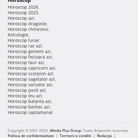
Horoscop
Horoscop 2026
,
Horoscop 2025
,
Horoscop azi
,
Horoscop dragoste
,
Horoscop chinezesc
,
Astrologie
,
Horoscop lunar
,
Horoscop rac azi
,
Horoscop gemeni azi
,
Horoscop fecioara azi
,
Horoscop taur azi
,
Horoscop capricorn azi
,
Horoscop scorpion azi
,
Horoscop sagetator azi
,
Horoscop varsator azi
,
Horoscop pesti azi
,
Horoscop leu azi
,
Horoscop balanta azi
,
Horoscop berbec azi
,
Horoscop saptamanal
Copyright © 2001-2026,
iMedia Plus Group
. Toate drepturile rezervate
Politica de confidențialitate
|
Termeni si conditii
|
Redacţia
|