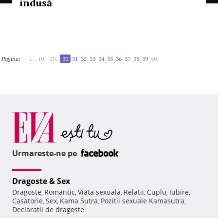
indusă
Pagina:
1..
10..
20..
30
31
32
33
34
35
36
37
38
39
40..
Urmareste-ne pe
Dragoste & Sex
Dragoste
Romantic
Viata sexuala
Relatii
Cuplu
Iubire
,
,
,
,
,
,
Casatorie
Sex
Kama Sutra
Pozitii sexuale Kamasutra
,
,
,
,
Declaratii de dragoste