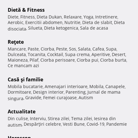
Dietă & Fitness
Diete
Fitness
Dieta Dukan
Relaxare
Yoga
Intretinere
,
,
,
,
,
,
Aerobic
Exercitii abdomen
Nutritie
Dieta de slabit
Dieta
,
,
,
,
Silueta
Dieta ketogenica
Sala de acasa
disociata
,
,
,
Reţete
Mancare
Paste
Ciorba
Peste
Sos
Salata
Cafea
Supa
,
,
,
,
,
,
,
,
Dulceata
Tocanita
Cocktail
Supa crema
Aperitive
Desert
,
,
,
,
,
,
Maioneza
Pilaf
Ciorba perisoare
Ciorba pui
Ciorba burta
,
,
,
,
,
Ce mancam azi
Casă şi familie
Mobila bucatarie
Amenajari interioare
Mobila
Canapele
,
,
,
,
Dormitoare
Design interior
Parenting
Jurnal de mama
,
,
,
Gravide
Femei curajoase
Autism
singura
,
,
,
Actualitate
Din culise
Interviu
Stirea zilei
Tema zilei
Iesirea din
,
,
,
,
Despărţiri celebre
Vesti Bune
Covid-19
Pandemie
autism
,
,
,
,