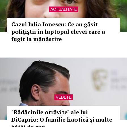
ACTUALITATE
Cazul Iulia Ionescu: Ce au găsit
poliţiştii în laptopul elevei care a
fugit la mănăstire
VEDETE
"Rădăcinile otrăvite" ale lui
DiCaprio: O familie haotică și multe
bătăi de cap