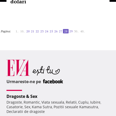
dolari
Pagina:
1..
10..
20
21
22
23
24
25
26
27
28
29
30..
40..
Urmareste-ne pe
Dragoste & Sex
Dragoste
Romantic
Viata sexuala
Relatii
Cuplu
Iubire
,
,
,
,
,
,
Casatorie
Sex
Kama Sutra
Pozitii sexuale Kamasutra
,
,
,
,
Declaratii de dragoste