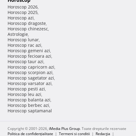
Horoscop
Horoscop 2026
,
Horoscop 2025
,
Horoscop azi
,
Horoscop dragoste
,
Horoscop chinezesc
,
Astrologie
,
Horoscop lunar
,
Horoscop rac azi
,
Horoscop gemeni azi
,
Horoscop fecioara azi
,
Horoscop taur azi
,
Horoscop capricorn azi
,
Horoscop scorpion azi
,
Horoscop sagetator azi
,
Horoscop varsator azi
,
Horoscop pesti azi
,
Horoscop leu azi
,
Horoscop balanta azi
,
Horoscop berbec azi
,
Horoscop saptamanal
Copyright © 2001-2026,
iMedia Plus Group
. Toate drepturile rezervate
Politica de confidențialitate
|
Termeni si conditii
|
Redacţia
|