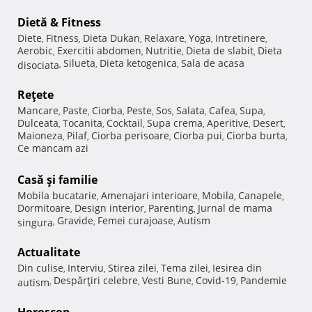
Dietă & Fitness
Diete
Fitness
Dieta Dukan
Relaxare
Yoga
Intretinere
,
,
,
,
,
,
Aerobic
Exercitii abdomen
Nutritie
Dieta de slabit
Dieta
,
,
,
,
Silueta
Dieta ketogenica
Sala de acasa
disociata
,
,
,
Reţete
Mancare
Paste
Ciorba
Peste
Sos
Salata
Cafea
Supa
,
,
,
,
,
,
,
,
Dulceata
Tocanita
Cocktail
Supa crema
Aperitive
Desert
,
,
,
,
,
,
Maioneza
Pilaf
Ciorba perisoare
Ciorba pui
Ciorba burta
,
,
,
,
,
Ce mancam azi
Casă şi familie
Mobila bucatarie
Amenajari interioare
Mobila
Canapele
,
,
,
,
Dormitoare
Design interior
Parenting
Jurnal de mama
,
,
,
Gravide
Femei curajoase
Autism
singura
,
,
,
Actualitate
Din culise
Interviu
Stirea zilei
Tema zilei
Iesirea din
,
,
,
,
Despărţiri celebre
Vesti Bune
Covid-19
Pandemie
autism
,
,
,
,