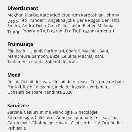
Divertisment
Meghan Markle
Kate Middleton
Kim Kardashian
Johnny
,
,
,
Teo Trandafir
Angelina Jolie
Dana Rogoz
Dani Otil
Depp
,
,
,
,
,
Smiley
Andra
Delia
Gina Pistol
Justin Bieber
Melania
,
,
,
,
,
Program TV
Program Pro TV
Program Antena 1
Trump
,
,
,
Frumuseţe
Păr
Rochii
Unghii
Parfumuri
Coafuri
Machiaj
Sani
,
,
,
,
,
,
,
Manichiura
Sampon
Buze
Celulita
Machiaj ochi
,
,
,
,
,
Tratament celulita
Salonul de acasa
,
Modă
Rochii
Rochii de seara
Rochii de mireasa
Costume de baie
,
,
,
,
Pantofi
Rochii elegante
Inele de logodna
Verighete
,
,
,
,
Ochelari de soare
Tendinte 2020
,
Sănătate
Sarcina
Ceaiuri
Inima
Psihologie
Ginecologie
,
,
,
,
,
Stomatologie
Colesterol
Anticonceptionale
Test sarcina
,
,
,
,
Cardiologie
Oftalmologie
Avort
Ceai verde
HIV
Ortopedie
,
,
,
,
,
,
Psihiatrie