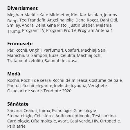
Divertisment
Meghan Markle
Kate Middleton
Kim Kardashian
Johnny
,
,
,
Teo Trandafir
Angelina Jolie
Dana Rogoz
Dani Otil
Depp
,
,
,
,
,
Smiley
Andra
Delia
Gina Pistol
Justin Bieber
Melania
,
,
,
,
,
Program TV
Program Pro TV
Program Antena 1
Trump
,
,
,
Frumuseţe
Păr
Rochii
Unghii
Parfumuri
Coafuri
Machiaj
Sani
,
,
,
,
,
,
,
Manichiura
Sampon
Buze
Celulita
Machiaj ochi
,
,
,
,
,
Tratament celulita
Salonul de acasa
,
Modă
Rochii
Rochii de seara
Rochii de mireasa
Costume de baie
,
,
,
,
Pantofi
Rochii elegante
Inele de logodna
Verighete
,
,
,
,
Ochelari de soare
Tendinte 2020
,
Sănătate
Sarcina
Ceaiuri
Inima
Psihologie
Ginecologie
,
,
,
,
,
Stomatologie
Colesterol
Anticonceptionale
Test sarcina
,
,
,
,
Cardiologie
Oftalmologie
Avort
Ceai verde
HIV
Ortopedie
,
,
,
,
,
,
Psihiatrie