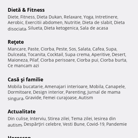
Dietă & Fitness
Diete
Fitness
Dieta Dukan
Relaxare
Yoga
Intretinere
,
,
,
,
,
,
Aerobic
Exercitii abdomen
Nutritie
Dieta de slabit
Dieta
,
,
,
,
Silueta
Dieta ketogenica
Sala de acasa
disociata
,
,
,
Reţete
Mancare
Paste
Ciorba
Peste
Sos
Salata
Cafea
Supa
,
,
,
,
,
,
,
,
Dulceata
Tocanita
Cocktail
Supa crema
Aperitive
Desert
,
,
,
,
,
,
Maioneza
Pilaf
Ciorba perisoare
Ciorba pui
Ciorba burta
,
,
,
,
,
Ce mancam azi
Casă şi familie
Mobila bucatarie
Amenajari interioare
Mobila
Canapele
,
,
,
,
Dormitoare
Design interior
Parenting
Jurnal de mama
,
,
,
Gravide
Femei curajoase
Autism
singura
,
,
,
Actualitate
Din culise
Interviu
Stirea zilei
Tema zilei
Iesirea din
,
,
,
,
Despărţiri celebre
Vesti Bune
Covid-19
Pandemie
autism
,
,
,
,