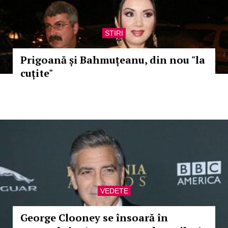
STIRI
Prigoană și Bahmuțeanu, din nou "la
cuțite"
VEDETE
George Clooney se însoară în