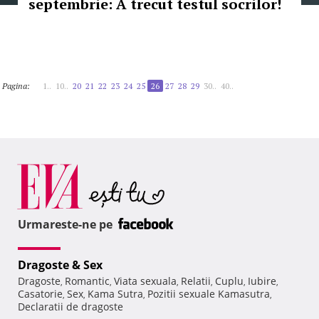
septembrie: A trecut testul socrilor!
Pagina:
1..
10..
20
21
22
23
24
25
26
27
28
29
30..
40..
Urmareste-ne pe
Dragoste & Sex
Dragoste
Romantic
Viata sexuala
Relatii
Cuplu
Iubire
,
,
,
,
,
,
Casatorie
Sex
Kama Sutra
Pozitii sexuale Kamasutra
,
,
,
,
Declaratii de dragoste