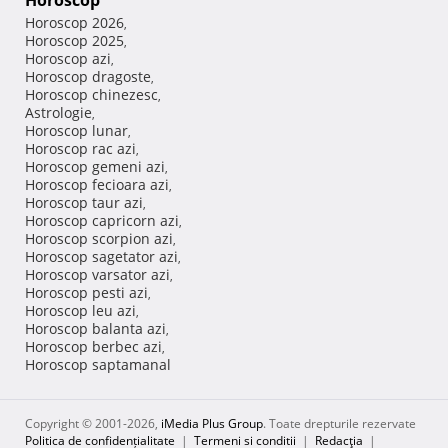
Horoscop
Horoscop 2026
,
Horoscop 2025
,
Horoscop azi
,
Horoscop dragoste
,
Horoscop chinezesc
,
Astrologie
,
Horoscop lunar
,
Horoscop rac azi
,
Horoscop gemeni azi
,
Horoscop fecioara azi
,
Horoscop taur azi
,
Horoscop capricorn azi
,
Horoscop scorpion azi
,
Horoscop sagetator azi
,
Horoscop varsator azi
,
Horoscop pesti azi
,
Horoscop leu azi
,
Horoscop balanta azi
,
Horoscop berbec azi
,
Horoscop saptamanal
Copyright © 2001-2026,
iMedia Plus Group
. Toate drepturile rezervate
Politica de confidențialitate
|
Termeni si conditii
|
Redacţia
|