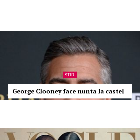
STIRI
George Clooney face nunta la castel