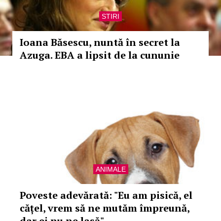
STIRI
Ioana Băsescu, nuntă în secret la
Azuga. EBA a lipsit de la cununie
ANIMALE
Poveste adevărată: "Eu am pisică, el
cățel, vrem să ne mutăm împreună,
dar ei nu ne lasă"