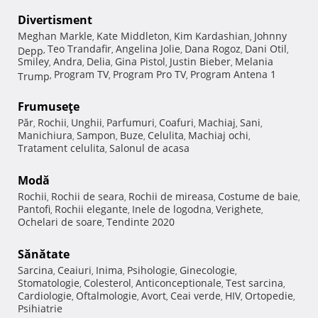
Divertisment
Meghan Markle
Kate Middleton
Kim Kardashian
Johnny
,
,
,
Teo Trandafir
Angelina Jolie
Dana Rogoz
Dani Otil
Depp
,
,
,
,
,
Smiley
Andra
Delia
Gina Pistol
Justin Bieber
Melania
,
,
,
,
,
Program TV
Program Pro TV
Program Antena 1
Trump
,
,
,
Frumuseţe
Păr
Rochii
Unghii
Parfumuri
Coafuri
Machiaj
Sani
,
,
,
,
,
,
,
Manichiura
Sampon
Buze
Celulita
Machiaj ochi
,
,
,
,
,
Tratament celulita
Salonul de acasa
,
Modă
Rochii
Rochii de seara
Rochii de mireasa
Costume de baie
,
,
,
,
Pantofi
Rochii elegante
Inele de logodna
Verighete
,
,
,
,
Ochelari de soare
Tendinte 2020
,
Sănătate
Sarcina
Ceaiuri
Inima
Psihologie
Ginecologie
,
,
,
,
,
Stomatologie
Colesterol
Anticonceptionale
Test sarcina
,
,
,
,
Cardiologie
Oftalmologie
Avort
Ceai verde
HIV
Ortopedie
,
,
,
,
,
,
Psihiatrie