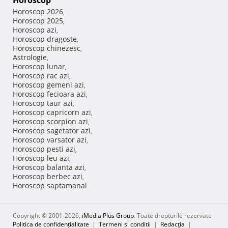
Horoscop
Horoscop 2026
,
Horoscop 2025
,
Horoscop azi
,
Horoscop dragoste
,
Horoscop chinezesc
,
Astrologie
,
Horoscop lunar
,
Horoscop rac azi
,
Horoscop gemeni azi
,
Horoscop fecioara azi
,
Horoscop taur azi
,
Horoscop capricorn azi
,
Horoscop scorpion azi
,
Horoscop sagetator azi
,
Horoscop varsator azi
,
Horoscop pesti azi
,
Horoscop leu azi
,
Horoscop balanta azi
,
Horoscop berbec azi
,
Horoscop saptamanal
Copyright © 2001-2026,
iMedia Plus Group
. Toate drepturile rezervate
Politica de confidențialitate
|
Termeni si conditii
|
Redacţia
|