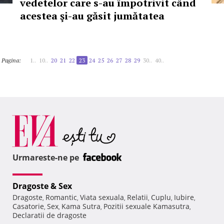
vedetelor care s-au împotrivit când
acestea şi-au găsit jumătatea
Pagina:
1..
10..
20
21
22
23
24
25
26
27
28
29
30..
40..
Urmareste-ne pe
Dragoste & Sex
Dragoste
Romantic
Viata sexuala
Relatii
Cuplu
Iubire
,
,
,
,
,
,
Casatorie
Sex
Kama Sutra
Pozitii sexuale Kamasutra
,
,
,
,
Declaratii de dragoste