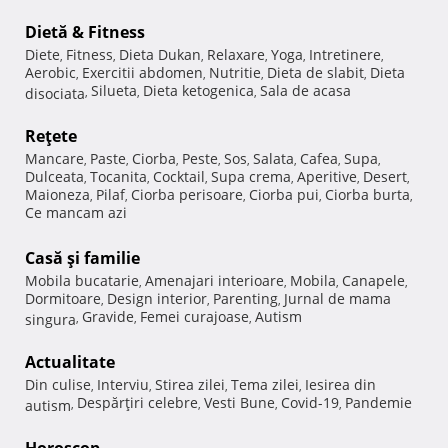
Dietă & Fitness
Diete
Fitness
Dieta Dukan
Relaxare
Yoga
Intretinere
,
,
,
,
,
,
Aerobic
Exercitii abdomen
Nutritie
Dieta de slabit
Dieta
,
,
,
,
Silueta
Dieta ketogenica
Sala de acasa
disociata
,
,
,
Reţete
Mancare
Paste
Ciorba
Peste
Sos
Salata
Cafea
Supa
,
,
,
,
,
,
,
,
Dulceata
Tocanita
Cocktail
Supa crema
Aperitive
Desert
,
,
,
,
,
,
Maioneza
Pilaf
Ciorba perisoare
Ciorba pui
Ciorba burta
,
,
,
,
,
Ce mancam azi
Casă şi familie
Mobila bucatarie
Amenajari interioare
Mobila
Canapele
,
,
,
,
Dormitoare
Design interior
Parenting
Jurnal de mama
,
,
,
Gravide
Femei curajoase
Autism
singura
,
,
,
Actualitate
Din culise
Interviu
Stirea zilei
Tema zilei
Iesirea din
,
,
,
,
Despărţiri celebre
Vesti Bune
Covid-19
Pandemie
autism
,
,
,
,