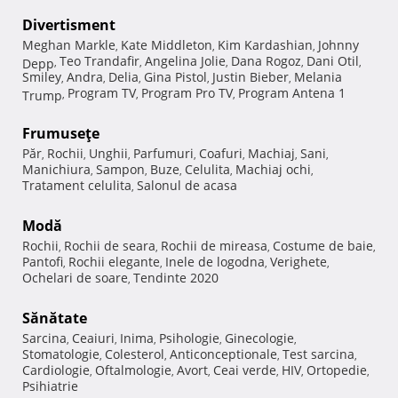
Divertisment
Meghan Markle
Kate Middleton
Kim Kardashian
Johnny
,
,
,
Teo Trandafir
Angelina Jolie
Dana Rogoz
Dani Otil
Depp
,
,
,
,
,
Smiley
Andra
Delia
Gina Pistol
Justin Bieber
Melania
,
,
,
,
,
Program TV
Program Pro TV
Program Antena 1
Trump
,
,
,
Frumuseţe
Păr
Rochii
Unghii
Parfumuri
Coafuri
Machiaj
Sani
,
,
,
,
,
,
,
Manichiura
Sampon
Buze
Celulita
Machiaj ochi
,
,
,
,
,
Tratament celulita
Salonul de acasa
,
Modă
Rochii
Rochii de seara
Rochii de mireasa
Costume de baie
,
,
,
,
Pantofi
Rochii elegante
Inele de logodna
Verighete
,
,
,
,
Ochelari de soare
Tendinte 2020
,
Sănătate
Sarcina
Ceaiuri
Inima
Psihologie
Ginecologie
,
,
,
,
,
Stomatologie
Colesterol
Anticonceptionale
Test sarcina
,
,
,
,
Cardiologie
Oftalmologie
Avort
Ceai verde
HIV
Ortopedie
,
,
,
,
,
,
Psihiatrie