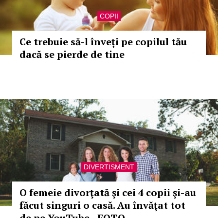
COPII
Ce trebuie să-l înveți pe copilul tău
dacă se pierde de tine
DIVERTISMENT
O femeie divorţată şi cei 4 copii şi-au
făcut singuri o casă. Au învăţat tot
de pe YouTube - FOTO