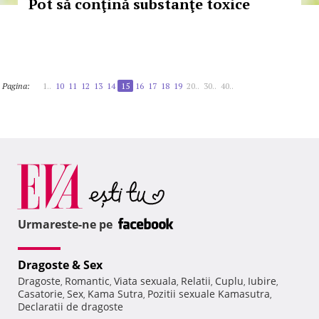
Pot să conţină substanţe toxice
Pagina:
1..
10
11
12
13
14
15
16
17
18
19
20..
30..
40..
Urmareste-ne pe
Dragoste & Sex
Dragoste
Romantic
Viata sexuala
Relatii
Cuplu
Iubire
,
,
,
,
,
,
Casatorie
Sex
Kama Sutra
Pozitii sexuale Kamasutra
,
,
,
,
Declaratii de dragoste