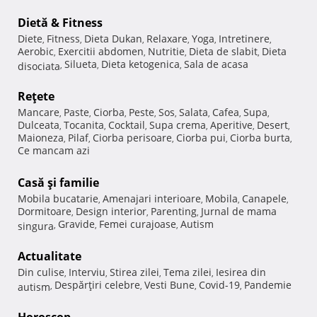
Dietă & Fitness
Diete
Fitness
Dieta Dukan
Relaxare
Yoga
Intretinere
,
,
,
,
,
,
Aerobic
Exercitii abdomen
Nutritie
Dieta de slabit
Dieta
,
,
,
,
Silueta
Dieta ketogenica
Sala de acasa
disociata
,
,
,
Reţete
Mancare
Paste
Ciorba
Peste
Sos
Salata
Cafea
Supa
,
,
,
,
,
,
,
,
Dulceata
Tocanita
Cocktail
Supa crema
Aperitive
Desert
,
,
,
,
,
,
Maioneza
Pilaf
Ciorba perisoare
Ciorba pui
Ciorba burta
,
,
,
,
,
Ce mancam azi
Casă şi familie
Mobila bucatarie
Amenajari interioare
Mobila
Canapele
,
,
,
,
Dormitoare
Design interior
Parenting
Jurnal de mama
,
,
,
Gravide
Femei curajoase
Autism
singura
,
,
,
Actualitate
Din culise
Interviu
Stirea zilei
Tema zilei
Iesirea din
,
,
,
,
Despărţiri celebre
Vesti Bune
Covid-19
Pandemie
autism
,
,
,
,