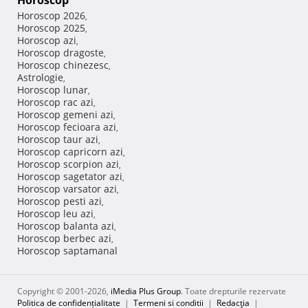
Horoscop
Horoscop 2026
,
Horoscop 2025
,
Horoscop azi
,
Horoscop dragoste
,
Horoscop chinezesc
,
Astrologie
,
Horoscop lunar
,
Horoscop rac azi
,
Horoscop gemeni azi
,
Horoscop fecioara azi
,
Horoscop taur azi
,
Horoscop capricorn azi
,
Horoscop scorpion azi
,
Horoscop sagetator azi
,
Horoscop varsator azi
,
Horoscop pesti azi
,
Horoscop leu azi
,
Horoscop balanta azi
,
Horoscop berbec azi
,
Horoscop saptamanal
Copyright © 2001-2026,
iMedia Plus Group
. Toate drepturile rezervate
Politica de confidențialitate
|
Termeni si conditii
|
Redacţia
|