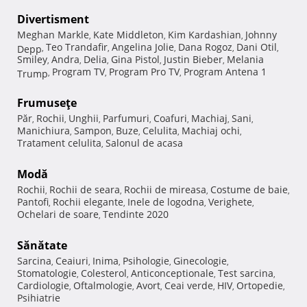
Divertisment
Meghan Markle
Kate Middleton
Kim Kardashian
Johnny
,
,
,
Teo Trandafir
Angelina Jolie
Dana Rogoz
Dani Otil
Depp
,
,
,
,
,
Smiley
Andra
Delia
Gina Pistol
Justin Bieber
Melania
,
,
,
,
,
Program TV
Program Pro TV
Program Antena 1
Trump
,
,
,
Frumuseţe
Păr
Rochii
Unghii
Parfumuri
Coafuri
Machiaj
Sani
,
,
,
,
,
,
,
Manichiura
Sampon
Buze
Celulita
Machiaj ochi
,
,
,
,
,
Tratament celulita
Salonul de acasa
,
Modă
Rochii
Rochii de seara
Rochii de mireasa
Costume de baie
,
,
,
,
Pantofi
Rochii elegante
Inele de logodna
Verighete
,
,
,
,
Ochelari de soare
Tendinte 2020
,
Sănătate
Sarcina
Ceaiuri
Inima
Psihologie
Ginecologie
,
,
,
,
,
Stomatologie
Colesterol
Anticonceptionale
Test sarcina
,
,
,
,
Cardiologie
Oftalmologie
Avort
Ceai verde
HIV
Ortopedie
,
,
,
,
,
,
Psihiatrie