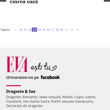
cincea oară
Pagina:
1..
10
11
12
13
14
15
16
17
18
19
20..
30..
40..
Urmareste-ne pe
Dragoste & Sex
Dragoste
Romantic
Viata sexuala
Relatii
Cuplu
Iubire
,
,
,
,
,
,
Casatorie
Sex
Kama Sutra
Pozitii sexuale Kamasutra
,
,
,
,
Declaratii de dragoste