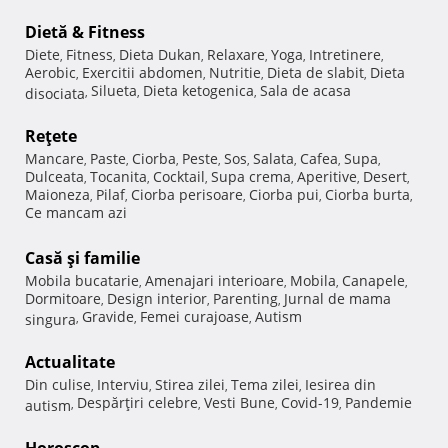
Dietă & Fitness
Diete
Fitness
Dieta Dukan
Relaxare
Yoga
Intretinere
,
,
,
,
,
,
Aerobic
Exercitii abdomen
Nutritie
Dieta de slabit
Dieta
,
,
,
,
Silueta
Dieta ketogenica
Sala de acasa
disociata
,
,
,
Reţete
Mancare
Paste
Ciorba
Peste
Sos
Salata
Cafea
Supa
,
,
,
,
,
,
,
,
Dulceata
Tocanita
Cocktail
Supa crema
Aperitive
Desert
,
,
,
,
,
,
Maioneza
Pilaf
Ciorba perisoare
Ciorba pui
Ciorba burta
,
,
,
,
,
Ce mancam azi
Casă şi familie
Mobila bucatarie
Amenajari interioare
Mobila
Canapele
,
,
,
,
Dormitoare
Design interior
Parenting
Jurnal de mama
,
,
,
Gravide
Femei curajoase
Autism
singura
,
,
,
Actualitate
Din culise
Interviu
Stirea zilei
Tema zilei
Iesirea din
,
,
,
,
Despărţiri celebre
Vesti Bune
Covid-19
Pandemie
autism
,
,
,
,