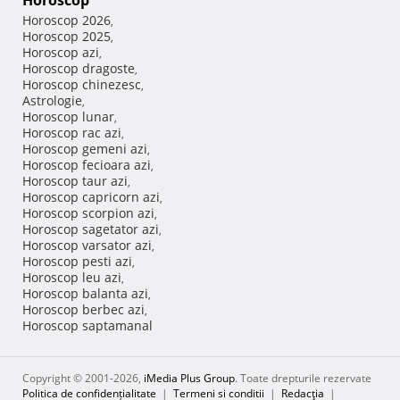
Horoscop
Horoscop 2026
,
Horoscop 2025
,
Horoscop azi
,
Horoscop dragoste
,
Horoscop chinezesc
,
Astrologie
,
Horoscop lunar
,
Horoscop rac azi
,
Horoscop gemeni azi
,
Horoscop fecioara azi
,
Horoscop taur azi
,
Horoscop capricorn azi
,
Horoscop scorpion azi
,
Horoscop sagetator azi
,
Horoscop varsator azi
,
Horoscop pesti azi
,
Horoscop leu azi
,
Horoscop balanta azi
,
Horoscop berbec azi
,
Horoscop saptamanal
Copyright © 2001-2026,
iMedia Plus Group
. Toate drepturile rezervate
Politica de confidențialitate
|
Termeni si conditii
|
Redacţia
|