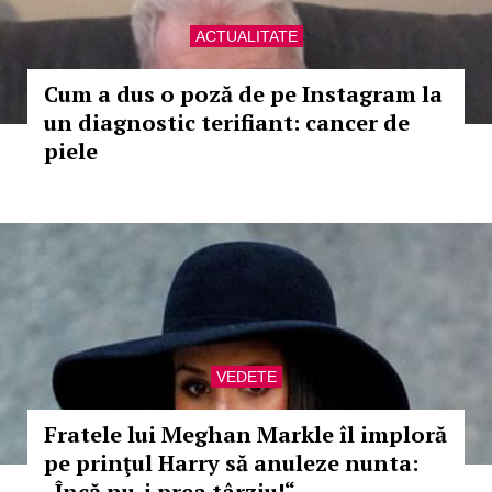
ACTUALITATE
Cum a dus o poză de pe Instagram la
un diagnostic terifiant: cancer de
piele
VEDETE
Fratele lui Meghan Markle îl imploră
pe prinţul Harry să anuleze nunta:
„Încă nu-i prea târziu!“