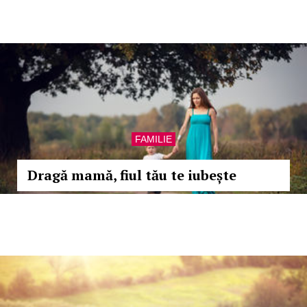
FAMILIE
Dragă mamă, fiul tău te iubește