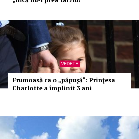
VEDETE
Frumoasă ca o „păpuşă“: Prinţesa
Charlotte a împlinit 3 ani