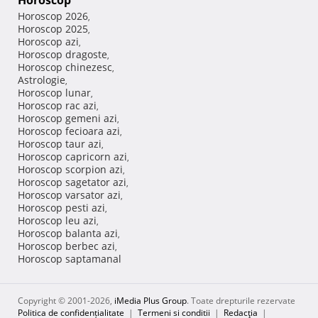
Horoscop
Horoscop 2026
,
Horoscop 2025
,
Horoscop azi
,
Horoscop dragoste
,
Horoscop chinezesc
,
Astrologie
,
Horoscop lunar
,
Horoscop rac azi
,
Horoscop gemeni azi
,
Horoscop fecioara azi
,
Horoscop taur azi
,
Horoscop capricorn azi
,
Horoscop scorpion azi
,
Horoscop sagetator azi
,
Horoscop varsator azi
,
Horoscop pesti azi
,
Horoscop leu azi
,
Horoscop balanta azi
,
Horoscop berbec azi
,
Horoscop saptamanal
Copyright © 2001-2026,
iMedia Plus Group
. Toate drepturile rezervate
Politica de confidențialitate
|
Termeni si conditii
|
Redacţia
|