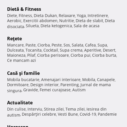
Dietă & Fitness
Diete
Fitness
Dieta Dukan
Relaxare
Yoga
Intretinere
,
,
,
,
,
,
Aerobic
Exercitii abdomen
Nutritie
Dieta de slabit
Dieta
,
,
,
,
Silueta
Dieta ketogenica
Sala de acasa
disociata
,
,
,
Reţete
Mancare
Paste
Ciorba
Peste
Sos
Salata
Cafea
Supa
,
,
,
,
,
,
,
,
Dulceata
Tocanita
Cocktail
Supa crema
Aperitive
Desert
,
,
,
,
,
,
Maioneza
Pilaf
Ciorba perisoare
Ciorba pui
Ciorba burta
,
,
,
,
,
Ce mancam azi
Casă şi familie
Mobila bucatarie
Amenajari interioare
Mobila
Canapele
,
,
,
,
Dormitoare
Design interior
Parenting
Jurnal de mama
,
,
,
Gravide
Femei curajoase
Autism
singura
,
,
,
Actualitate
Din culise
Interviu
Stirea zilei
Tema zilei
Iesirea din
,
,
,
,
Despărţiri celebre
Vesti Bune
Covid-19
Pandemie
autism
,
,
,
,