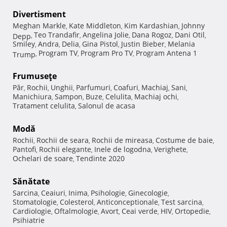
Divertisment
Meghan Markle
Kate Middleton
Kim Kardashian
Johnny
,
,
,
Teo Trandafir
Angelina Jolie
Dana Rogoz
Dani Otil
Depp
,
,
,
,
,
Smiley
Andra
Delia
Gina Pistol
Justin Bieber
Melania
,
,
,
,
,
Program TV
Program Pro TV
Program Antena 1
Trump
,
,
,
Frumuseţe
Păr
Rochii
Unghii
Parfumuri
Coafuri
Machiaj
Sani
,
,
,
,
,
,
,
Manichiura
Sampon
Buze
Celulita
Machiaj ochi
,
,
,
,
,
Tratament celulita
Salonul de acasa
,
Modă
Rochii
Rochii de seara
Rochii de mireasa
Costume de baie
,
,
,
,
Pantofi
Rochii elegante
Inele de logodna
Verighete
,
,
,
,
Ochelari de soare
Tendinte 2020
,
Sănătate
Sarcina
Ceaiuri
Inima
Psihologie
Ginecologie
,
,
,
,
,
Stomatologie
Colesterol
Anticonceptionale
Test sarcina
,
,
,
,
Cardiologie
Oftalmologie
Avort
Ceai verde
HIV
Ortopedie
,
,
,
,
,
,
Psihiatrie