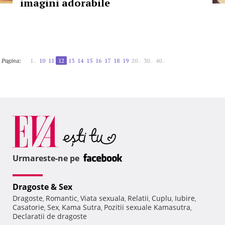
imagini adorabile
Pagina:
1..
10
11
12
13
14
15
16
17
18
19
20..
30..
40..
Urmareste-ne pe
Dragoste & Sex
Dragoste
Romantic
Viata sexuala
Relatii
Cuplu
Iubire
,
,
,
,
,
,
Casatorie
Sex
Kama Sutra
Pozitii sexuale Kamasutra
,
,
,
,
Declaratii de dragoste