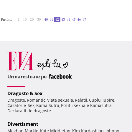
Pagina:
1..
10..
20..
30..
40
41
42
43
44
45
46
47
Urmareste-ne pe
Dragoste & Sex
Dragoste
Romantic
Viata sexuala
Relatii
Cuplu
Iubire
,
,
,
,
,
,
Casatorie
Sex
Kama Sutra
Pozitii sexuale Kamasutra
,
,
,
,
Declaratii de dragoste
Divertisment
Meghan Markle
Kate Middleton
Kim Kardashian
Johnny
,
,
,