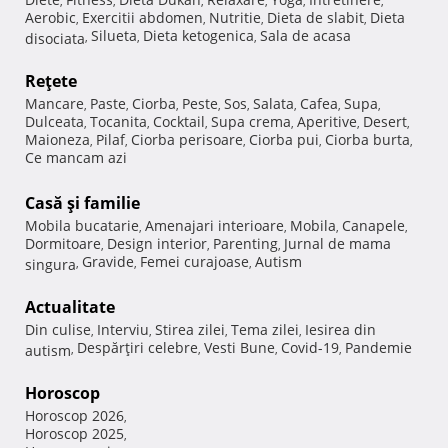
,
,
,
,
,
,
Aerobic
Exercitii abdomen
Nutritie
Dieta de slabit
Dieta
,
,
,
,
Silueta
Dieta ketogenica
Sala de acasa
disociata
,
,
,
Reţete
Mancare
Paste
Ciorba
Peste
Sos
Salata
Cafea
Supa
,
,
,
,
,
,
,
,
Dulceata
Tocanita
Cocktail
Supa crema
Aperitive
Desert
,
,
,
,
,
,
Maioneza
Pilaf
Ciorba perisoare
Ciorba pui
Ciorba burta
,
,
,
,
,
Ce mancam azi
Casă şi familie
Mobila bucatarie
Amenajari interioare
Mobila
Canapele
,
,
,
,
Dormitoare
Design interior
Parenting
Jurnal de mama
,
,
,
Gravide
Femei curajoase
Autism
singura
,
,
,
Actualitate
Din culise
Interviu
Stirea zilei
Tema zilei
Iesirea din
,
,
,
,
Despărţiri celebre
Vesti Bune
Covid-19
Pandemie
autism
,
,
,
,
Horoscop
Horoscop 2026
,
Horoscop 2025
,