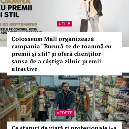
UTILE
Colosseum Mall organizează
campania “Bucură-te de toamnă cu
premii și stil” și oferă clienților
șansa de a câștiga zilnic premii
atractive
VEDETE
Ce sfaturi de viață și profesionale i-a