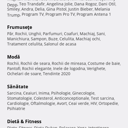
Teo Trandafir
Angelina Jolie
Dana Rogoz
Dani Otil
Depp
,
,
,
,
,
Smiley
Andra
Delia
Gina Pistol
Justin Bieber
Melania
,
,
,
,
,
Program TV
Program Pro TV
Program Antena 1
Trump
,
,
,
Frumuseţe
Păr
Rochii
Unghii
Parfumuri
Coafuri
Machiaj
Sani
,
,
,
,
,
,
,
Manichiura
Sampon
Buze
Celulita
Machiaj ochi
,
,
,
,
,
Tratament celulita
Salonul de acasa
,
Modă
Rochii
Rochii de seara
Rochii de mireasa
Costume de baie
,
,
,
,
Pantofi
Rochii elegante
Inele de logodna
Verighete
,
,
,
,
Ochelari de soare
Tendinte 2020
,
Sănătate
Sarcina
Ceaiuri
Inima
Psihologie
Ginecologie
,
,
,
,
,
Stomatologie
Colesterol
Anticonceptionale
Test sarcina
,
,
,
,
Cardiologie
Oftalmologie
Avort
Ceai verde
HIV
Ortopedie
,
,
,
,
,
,
Psihiatrie
Dietă & Fitness
Diete
Fitness
Dieta Dukan
Relaxare
Yoga
Intretinere