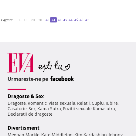
Pagina:
1..
10..
20..
30..
40
41
42
43
44
45
46
47
Urmareste-ne pe
Dragoste & Sex
Dragoste
Romantic
Viata sexuala
Relatii
Cuplu
Iubire
,
,
,
,
,
,
Casatorie
Sex
Kama Sutra
Pozitii sexuale Kamasutra
,
,
,
,
Declaratii de dragoste
Divertisment
Meghan Markle
Kate Middleton
Kim Kardashian
Johnny
,
,
,