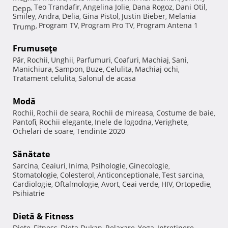
Teo Trandafir
Angelina Jolie
Dana Rogoz
Dani Otil
Depp
,
,
,
,
,
Smiley
Andra
Delia
Gina Pistol
Justin Bieber
Melania
,
,
,
,
,
Program TV
Program Pro TV
Program Antena 1
Trump
,
,
,
Frumuseţe
Păr
Rochii
Unghii
Parfumuri
Coafuri
Machiaj
Sani
,
,
,
,
,
,
,
Manichiura
Sampon
Buze
Celulita
Machiaj ochi
,
,
,
,
,
Tratament celulita
Salonul de acasa
,
Modă
Rochii
Rochii de seara
Rochii de mireasa
Costume de baie
,
,
,
,
Pantofi
Rochii elegante
Inele de logodna
Verighete
,
,
,
,
Ochelari de soare
Tendinte 2020
,
Sănătate
Sarcina
Ceaiuri
Inima
Psihologie
Ginecologie
,
,
,
,
,
Stomatologie
Colesterol
Anticonceptionale
Test sarcina
,
,
,
,
Cardiologie
Oftalmologie
Avort
Ceai verde
HIV
Ortopedie
,
,
,
,
,
,
Psihiatrie
Dietă & Fitness
Diete
Fitness
Dieta Dukan
Relaxare
Yoga
Intretinere