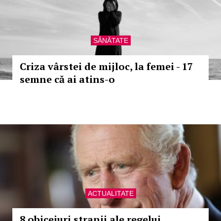
SĂNĂTATE
Criza vârstei de mijloc, la femei - 17
semne că ai atins-o
ACTUALITATE
8 obiceiuri stranii ale regelui