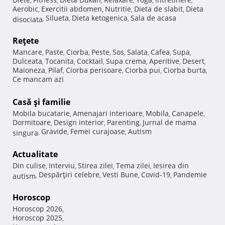
,
,
,
,
,
,
Aerobic
Exercitii abdomen
Nutritie
Dieta de slabit
Dieta
,
,
,
,
Silueta
Dieta ketogenica
Sala de acasa
disociata
,
,
,
Reţete
Mancare
Paste
Ciorba
Peste
Sos
Salata
Cafea
Supa
,
,
,
,
,
,
,
,
Dulceata
Tocanita
Cocktail
Supa crema
Aperitive
Desert
,
,
,
,
,
,
Maioneza
Pilaf
Ciorba perisoare
Ciorba pui
Ciorba burta
,
,
,
,
,
Ce mancam azi
Casă şi familie
Mobila bucatarie
Amenajari interioare
Mobila
Canapele
,
,
,
,
Dormitoare
Design interior
Parenting
Jurnal de mama
,
,
,
Gravide
Femei curajoase
Autism
singura
,
,
,
Actualitate
Din culise
Interviu
Stirea zilei
Tema zilei
Iesirea din
,
,
,
,
Despărţiri celebre
Vesti Bune
Covid-19
Pandemie
autism
,
,
,
,
Horoscop
Horoscop 2026
,
Horoscop 2025
,