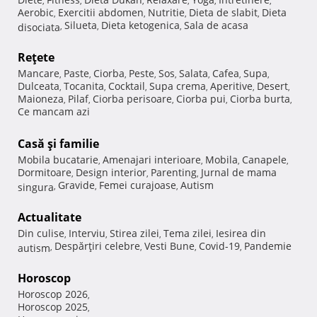
,
,
,
,
,
,
Aerobic
Exercitii abdomen
Nutritie
Dieta de slabit
Dieta
,
,
,
,
Silueta
Dieta ketogenica
Sala de acasa
disociata
,
,
,
Reţete
Mancare
Paste
Ciorba
Peste
Sos
Salata
Cafea
Supa
,
,
,
,
,
,
,
,
Dulceata
Tocanita
Cocktail
Supa crema
Aperitive
Desert
,
,
,
,
,
,
Maioneza
Pilaf
Ciorba perisoare
Ciorba pui
Ciorba burta
,
,
,
,
,
Ce mancam azi
Casă şi familie
Mobila bucatarie
Amenajari interioare
Mobila
Canapele
,
,
,
,
Dormitoare
Design interior
Parenting
Jurnal de mama
,
,
,
Gravide
Femei curajoase
Autism
singura
,
,
,
Actualitate
Din culise
Interviu
Stirea zilei
Tema zilei
Iesirea din
,
,
,
,
Despărţiri celebre
Vesti Bune
Covid-19
Pandemie
autism
,
,
,
,
Horoscop
Horoscop 2026
,
Horoscop 2025
,