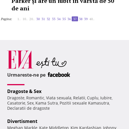
Parker și are un iubit în vârstă de 50
de ani
Pagina:
1..
10..
20..
30
31
32
33
34
35
36
37
38
39
40..
Urmareste-ne pe
Dragoste & Sex
Dragoste
Romantic
Viata sexuala
Relatii
Cuplu
Iubire
,
,
,
,
,
,
Casatorie
Sex
Kama Sutra
Pozitii sexuale Kamasutra
,
,
,
,
Declaratii de dragoste
Divertisment
Meghan Markle
Kate Middleton
Kim Kardashian
Johnny
,
,
,