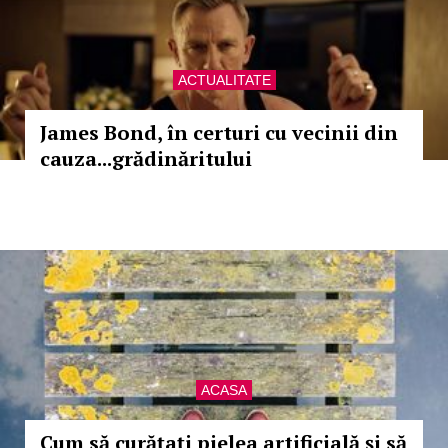
ACTUALITATE
James Bond, în certuri cu vecinii din
cauza...grădinăritului
ACASA
Cum să curățați pielea artificială și să