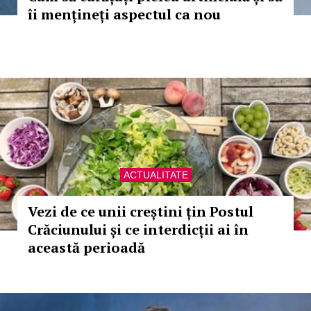
îi mențineți aspectul ca nou
ACTUALITATE
Vezi de ce unii creștini țin Postul
Crăciunului și ce interdicții ai în
această perioadă