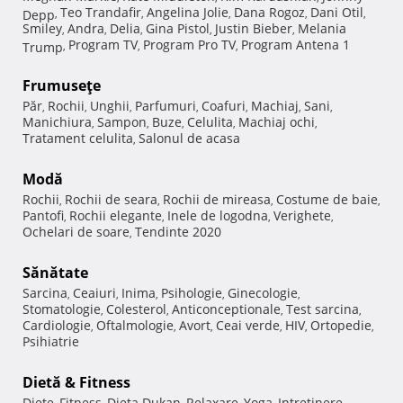
Teo Trandafir
Angelina Jolie
Dana Rogoz
Dani Otil
Depp
,
,
,
,
,
Smiley
Andra
Delia
Gina Pistol
Justin Bieber
Melania
,
,
,
,
,
Program TV
Program Pro TV
Program Antena 1
Trump
,
,
,
Frumuseţe
Păr
Rochii
Unghii
Parfumuri
Coafuri
Machiaj
Sani
,
,
,
,
,
,
,
Manichiura
Sampon
Buze
Celulita
Machiaj ochi
,
,
,
,
,
Tratament celulita
Salonul de acasa
,
Modă
Rochii
Rochii de seara
Rochii de mireasa
Costume de baie
,
,
,
,
Pantofi
Rochii elegante
Inele de logodna
Verighete
,
,
,
,
Ochelari de soare
Tendinte 2020
,
Sănătate
Sarcina
Ceaiuri
Inima
Psihologie
Ginecologie
,
,
,
,
,
Stomatologie
Colesterol
Anticonceptionale
Test sarcina
,
,
,
,
Cardiologie
Oftalmologie
Avort
Ceai verde
HIV
Ortopedie
,
,
,
,
,
,
Psihiatrie
Dietă & Fitness
Diete
Fitness
Dieta Dukan
Relaxare
Yoga
Intretinere