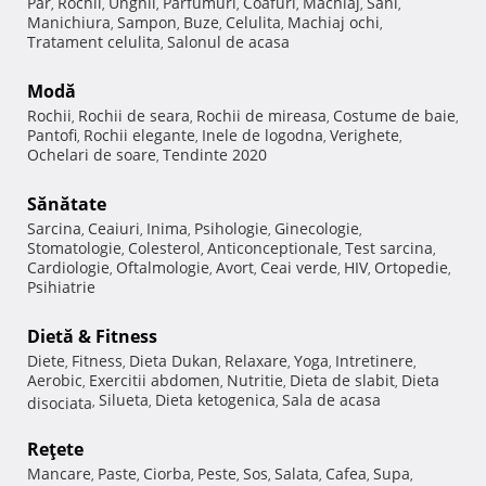
Păr
Rochii
Unghii
Parfumuri
Coafuri
Machiaj
Sani
,
,
,
,
,
,
,
Manichiura
Sampon
Buze
Celulita
Machiaj ochi
,
,
,
,
,
Tratament celulita
Salonul de acasa
,
Modă
Rochii
Rochii de seara
Rochii de mireasa
Costume de baie
,
,
,
,
Pantofi
Rochii elegante
Inele de logodna
Verighete
,
,
,
,
Ochelari de soare
Tendinte 2020
,
Sănătate
Sarcina
Ceaiuri
Inima
Psihologie
Ginecologie
,
,
,
,
,
Stomatologie
Colesterol
Anticonceptionale
Test sarcina
,
,
,
,
Cardiologie
Oftalmologie
Avort
Ceai verde
HIV
Ortopedie
,
,
,
,
,
,
Psihiatrie
Dietă & Fitness
Diete
Fitness
Dieta Dukan
Relaxare
Yoga
Intretinere
,
,
,
,
,
,
Aerobic
Exercitii abdomen
Nutritie
Dieta de slabit
Dieta
,
,
,
,
Silueta
Dieta ketogenica
Sala de acasa
disociata
,
,
,
Reţete
Mancare
Paste
Ciorba
Peste
Sos
Salata
Cafea
Supa
,
,
,
,
,
,
,
,