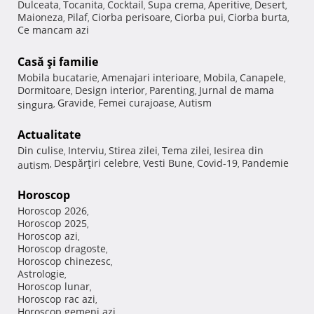
Dulceata
Tocanita
Cocktail
Supa crema
Aperitive
Desert
,
,
,
,
,
,
Maioneza
Pilaf
Ciorba perisoare
Ciorba pui
Ciorba burta
,
,
,
,
,
Ce mancam azi
Casă şi familie
Mobila bucatarie
Amenajari interioare
Mobila
Canapele
,
,
,
,
Dormitoare
Design interior
Parenting
Jurnal de mama
,
,
,
Gravide
Femei curajoase
Autism
singura
,
,
,
Actualitate
Din culise
Interviu
Stirea zilei
Tema zilei
Iesirea din
,
,
,
,
Despărţiri celebre
Vesti Bune
Covid-19
Pandemie
autism
,
,
,
,
Horoscop
Horoscop 2026
,
Horoscop 2025
,
Horoscop azi
,
Horoscop dragoste
,
Horoscop chinezesc
,
Astrologie
,
Horoscop lunar
,
Horoscop rac azi
,
Horoscop gemeni azi
,