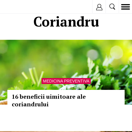
Inregistreaza
Coriandru
MEDICINA PREVENTIVA
16 beneficii uimitoare ale
coriandrului