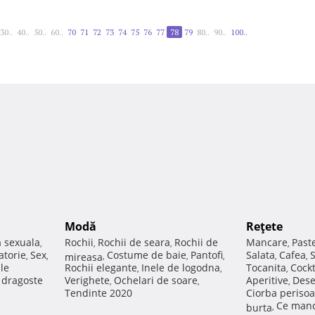
30..
40..
50..
60..
70
71
72
73
74
75
76
77
78
79
80..
90..
100..
Modă
Reţete
a sexuala
Rochii
Rochii de seara
Rochii de
Mancare
Past
,
,
,
,
atorie
Sex
Costume de baie
Pantofi
Salata
Cafea
,
,
mireasa
,
,
,
,
,
ale
Rochii elegante
Inele de logodna
Tocanita
Cockt
,
,
,
e dragoste
Verighete
Ochelari de soare
Aperitive
Dese
,
,
,
Tendinte 2020
Ciorba perisoa
Ce manc
burta
,