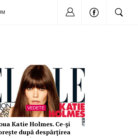
Nu ai cont?
Inregistreaza-
UM
VEDETE
oua Katie Holmes. Ce-şi
orește după despărţirea