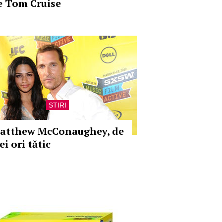
e Tom Cruise
STIRI
atthew McConaughey, de
ei ori tătic