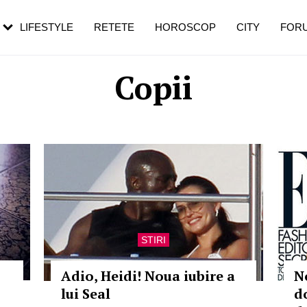
rezești mai des
Cât durează, cum te pregătești și cât
i în vârstă
de dureroasă este investigația
LIFESTYLE
RETETE
HOROSCOP
CITY
FOR
Copii
STIRI
Adio, Heidi! Noua iubire a
N
lui Seal
d