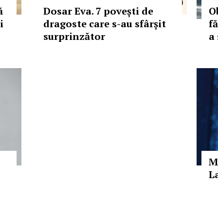
ă
Dosar Eva. 7 povești de
O
i
dragoste care s-au sfârșit
f
surprinzător
a 
M
L