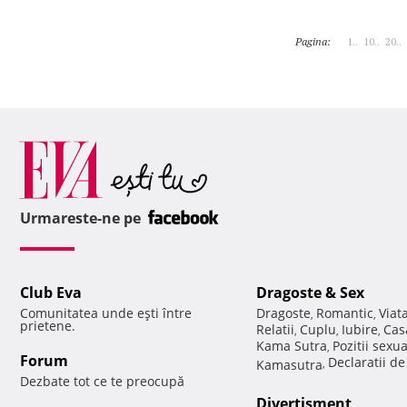
Pagina:
1..
10..
20..
Urmareste-ne pe
Club Eva
Dragoste & Sex
Comunitatea unde eşti între
Dragoste
Romantic
Viat
,
,
prietene.
Relatii
Cuplu
Iubire
Cas
,
,
,
Kama Sutra
Pozitii sexu
,
Forum
Declaratii d
Kamasutra
,
Dezbate tot ce te preocupă
Divertisment