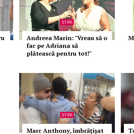
STIRI
ru
Andreea Marin: "Vreau să o
M
fac pe Adriana să
plătească pentru tot!"
STIRI
Marc Anthony, îmbrățișat
T