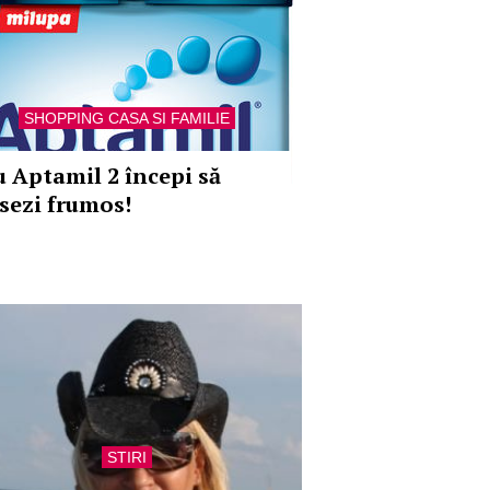
SHOPPING CASA SI FAMILIE
u Aptamil 2 începi să
isezi frumos!
STIRI