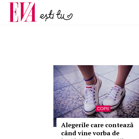
și 60 de ani. De ce te t
Carieră
pe măsură ce înaintez
Actualitate
COPII
Alegerile care contează
când vine vorba de