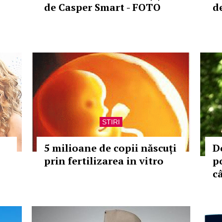
de Casper Smart - FOTO
d
STIRI
5 milioane de copii născuți
D
prin fertilizarea in vitro
p
c