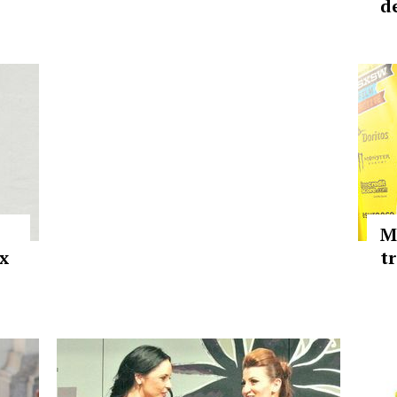
d
M
x
tr