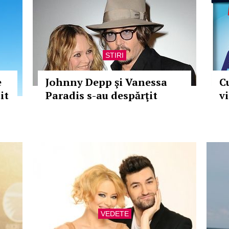
STIRI
e
Johnny Depp şi Vanessa
C
it
Paradis s-au despărţit
v
VEDETE