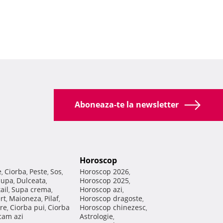
Aboneaza-te la newsletter
Horoscop
e
Ciorba
Peste
Sos
Horoscop 2026
,
,
,
,
,
Supa
Dulceata
Horoscop 2025
,
,
,
ail
Supa crema
Horoscop azi
,
,
,
rt
Maioneza
Pilaf
Horoscop dragoste
,
,
,
,
re
Ciorba pui
Ciorba
Horoscop chinezesc
,
,
,
am azi
Astrologie
,