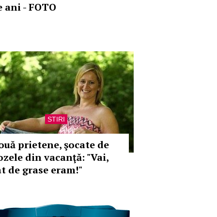
e ani - FOTO
STIRI
ouă prietene, şocate de
ozele din vacanţă: "Vai,
ât de grase eram!"