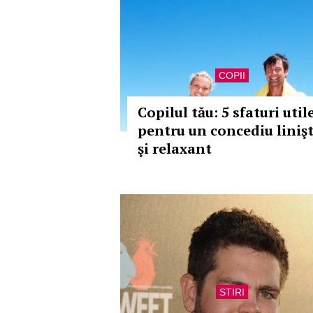
COPII
Copilul tău: 5 sfaturi util
pentru un concediu linişt
şi relaxant
STIRI