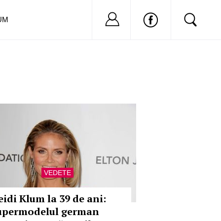
Nu ai cont?
Inregistreaza-
UM
VEDETE
eidi Klum la 39 de ani:
upermodelul german