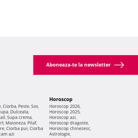
Aboneaza-te la newsletter
Horoscop
e
Ciorba
Peste
Sos
Horoscop 2026
,
,
,
,
,
Supa
Dulceata
Horoscop 2025
,
,
,
ail
Supa crema
Horoscop azi
,
,
,
rt
Maioneza
Pilaf
Horoscop dragoste
,
,
,
,
re
Ciorba pui
Ciorba
Horoscop chinezesc
,
,
,
am azi
Astrologie
,