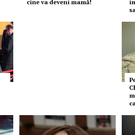
cine va deveni mamă!
i
s
Pe
C
m
c