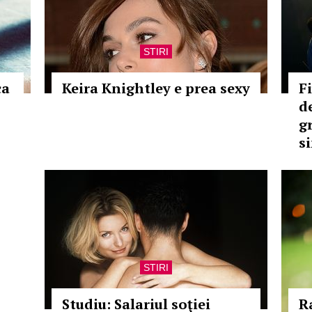
STIRI
ca
Keira Knightley e prea sexy
F
d
g
s
STIRI
Studiu: Salariul soţiei
R