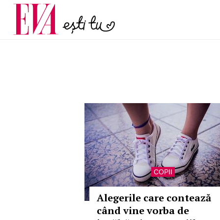
menopauză și când ar t
Carieră
la medic
Actualitate
COPII
Alegerile care contează
când vine vorba de