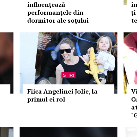
influenţează
î
performanţele din
ţ
dormitor ale soţului
t
STIRI
Fiica Angelinei Jolie, la
V
primul ei rol
C
a
"