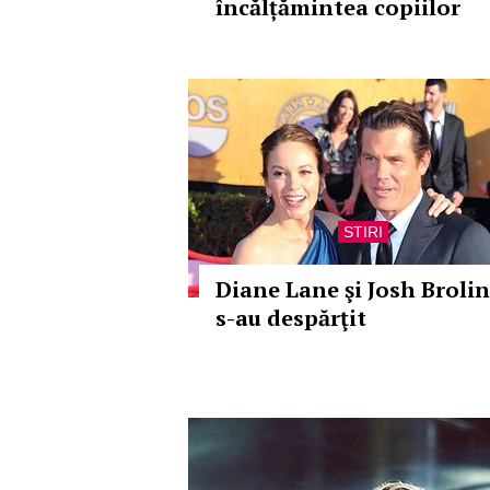
încălțămintea copiilor
STIRI
Diane Lane şi Josh Brolin
s-au despărţit