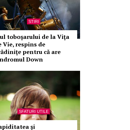
STIRI
iul toboşarului de la Viţa
e Vie, respins de
rădiniţe pentru că are
indromul Down
SFATURI UTILE
apiditatea şi