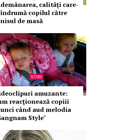
ndemânarea, calităţi care-
i îndrumă copilul către
enisul de masă
STIRI
ideoclipuri amuzante:
um reacţionează copiii
tunci când aud melodia
Gangnam Style"