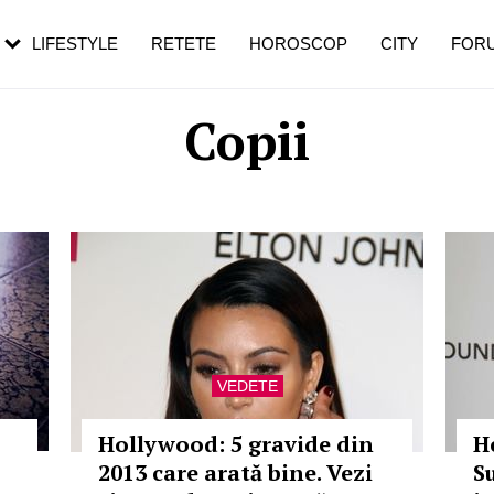
rebui să mergi
și 60 de ani. De ce te trezești mai des
pe măsură ce înaintezi în vârstă
LIFESTYLE
RETETE
HOROSCOP
CITY
FOR
Copii
VEDETE
Hollywood: 5 gravide din
H
2013 care arată bine. Vezi
S