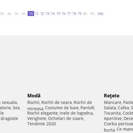
30..
40..
50..
60..
70
71
72
73
74
75
76
77
78
79
80..
90..
100..
Modă
Reţete
a sexuala
Rochii
Rochii de seara
Rochii de
Mancare
Past
,
,
,
,
atorie
Sex
Costume de baie
Pantofi
Salata
Cafea
,
,
mireasa
,
,
,
,
,
ale
Rochii elegante
Inele de logodna
Tocanita
Cockt
,
,
,
e dragoste
Verighete
Ochelari de soare
Aperitive
Dese
,
,
,
Tendinte 2020
Ciorba perisoa
Ce manc
burta
,