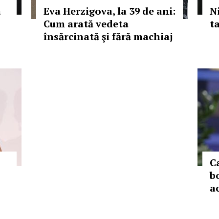
a
Eva Herzigova, la 39 de ani:
N
Cum arată vedeta
t
însărcinată şi fără machiaj
C
b
ac