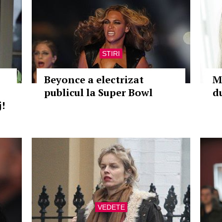
STIRI
Beyonce a electrizat
M
publicul la Super Bowl
d
!
VEDETE