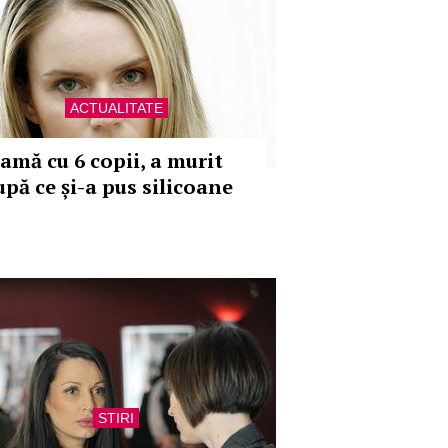
ACTUALITATE
amă cu 6 copii, a murit
upă ce și-a pus silicoane
STIRI