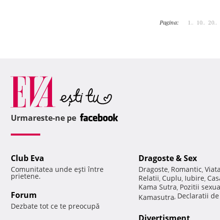
Pagina:
1..
10..
20..
Urmareste-ne pe
Club Eva
Dragoste & Sex
Comunitatea unde eşti între
Dragoste
Romantic
Viat
,
,
prietene.
Relatii
Cuplu
Iubire
Cas
,
,
,
Kama Sutra
Pozitii sexu
,
Forum
Declaratii d
Kamasutra
,
Dezbate tot ce te preocupă
Divertisment