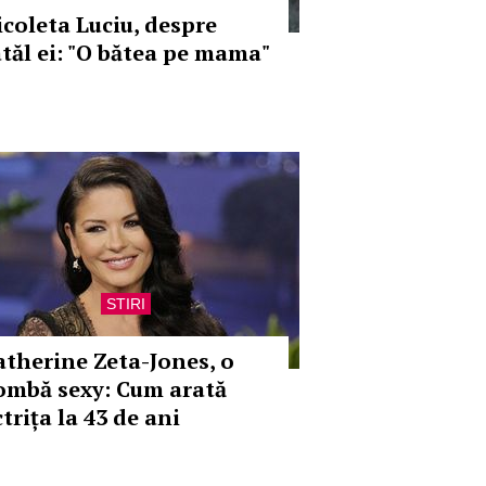
icoleta Luciu, despre
atăl ei: "O bătea pe mama"
STIRI
atherine Zeta-Jones, o
ombă sexy: Cum arată
trița la 43 de ani