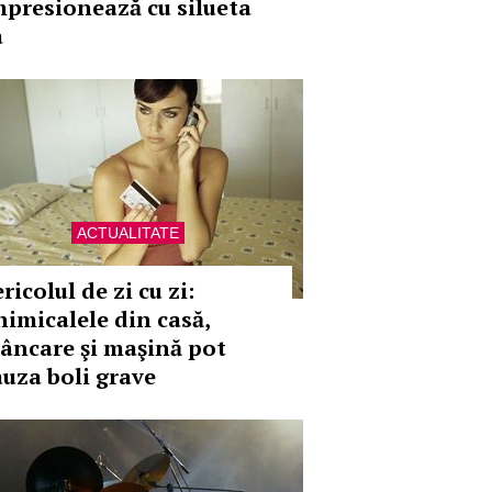
mpresionează cu silueta
a
ACTUALITATE
ricolul de zi cu zi:
himicalele din casă,
âncare şi maşină pot
auza boli grave