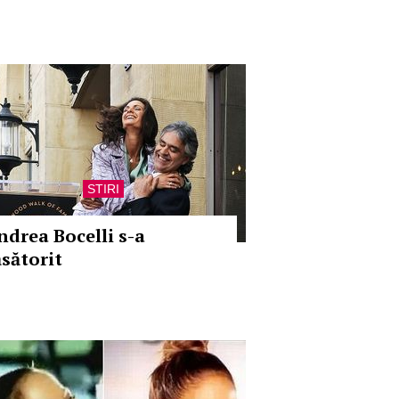
STIRI
ndrea Bocelli s-a
ăsătorit