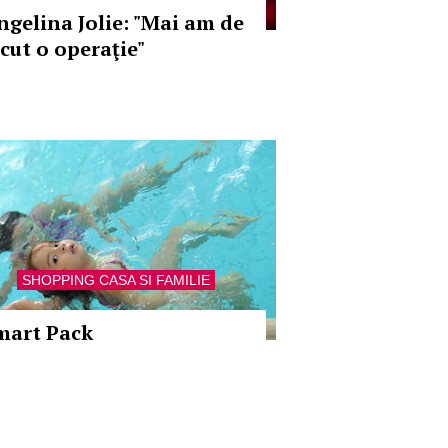
ngelina Jolie: "Mai am de
ăcut o operaţie"
SHOPPING CASA SI FAMILIE
mart Pack