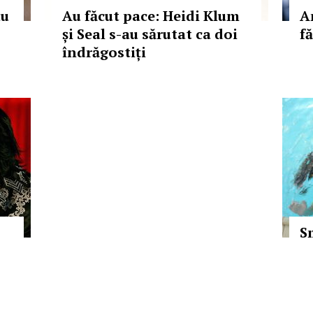
au
Au făcut pace: Heidi Klum
A
și Seal s-au sărutat ca doi
f
îndrăgostiți
S