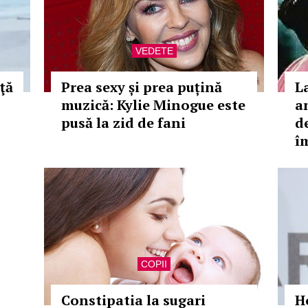
VEDETE
ţă
Prea sexy și prea puțină
L
muzică: Kylie Minogue este
a
pusă la zid de fani
d
î
COPII
Constipatia la sugari
H