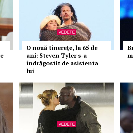
VEDETE
O nouă tinerețe, la 65 de
B
de
ani: Steven Tyler s-a
m
îndrăgostit de asistenta
lui
VEDETE