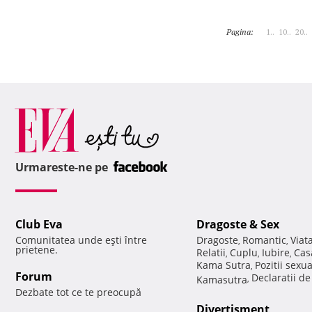
Pagina:
1..
10..
20..
Urmareste-ne pe
Club Eva
Dragoste & Sex
Comunitatea unde eşti între
Dragoste
Romantic
Viat
,
,
prietene.
Relatii
Cuplu
Iubire
Cas
,
,
,
Kama Sutra
Pozitii sexu
,
Forum
Declaratii d
Kamasutra
,
Dezbate tot ce te preocupă
Divertisment