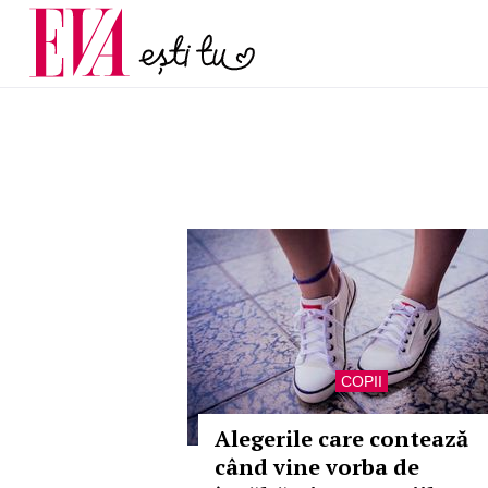
și 60 de ani. De ce te t
Carieră
pe măsură ce înaintez
Actualitate
COPII
Alegerile care contează
când vine vorba de