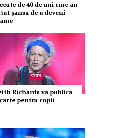
recute de 40 de ani care au
atat şansa de a deveni
ame
STIRI
eith Richards va publica
 carte pentru copii