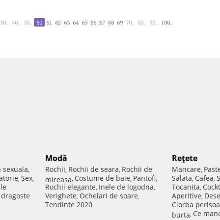
30..
40..
50..
60
61
62
63
64
65
66
67
68
69
70..
80..
90..
100..
Modă
Reţete
a sexuala
Rochii
Rochii de seara
Rochii de
Mancare
Past
,
,
,
,
atorie
Sex
Costume de baie
Pantofi
Salata
Cafea
,
,
mireasa
,
,
,
,
,
ale
Rochii elegante
Inele de logodna
Tocanita
Cockt
,
,
,
e dragoste
Verighete
Ochelari de soare
Aperitive
Dese
,
,
,
Tendinte 2020
Ciorba perisoa
Ce manc
burta
,