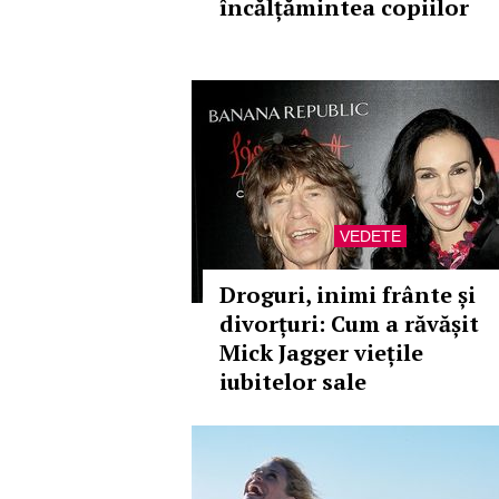
încălțămintea copiilor
VEDETE
Droguri, inimi frânte și
divorțuri: Cum a răvășit
Mick Jagger viețile
iubitelor sale