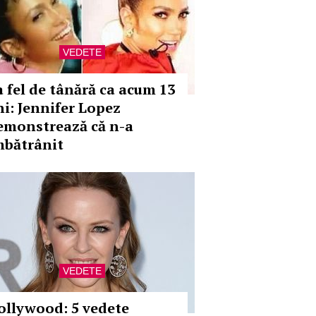
VEDETE
a fel de tânără ca acum 13
ni: Jennifer Lopez
emonstrează că n-a
mbătrânit
VEDETE
ollywood: 5 vedete