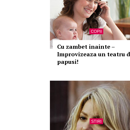
COPII
Cu zambet inainte –
Improvizeaza un teatru 
papusi!
STIRI