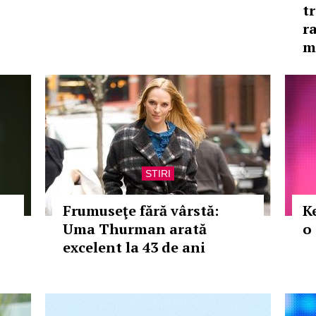
t
r
m
STIRI
Frumuseţe fără vârstă:
K
Uma Thurman arată
o
excelent la 43 de ani