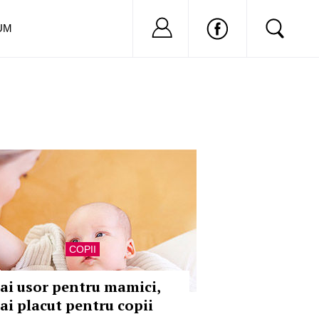
Nu ai cont?
Inregistreaza-
UM
COPII
ai usor pentru mamici,
ai placut pentru copii