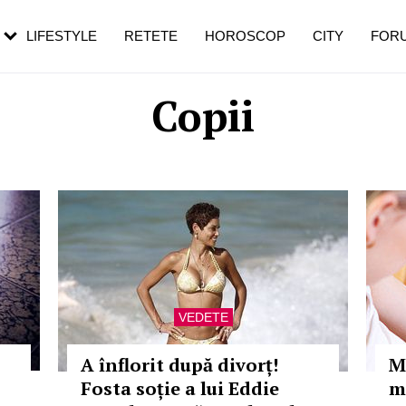
rezești mai des
Cât durează, cum te pregătești și cât
i în vârstă
de dureroasă este investigația
LIFESTYLE
RETETE
HOROSCOP
CITY
FOR
Copii
VEDETE
A înflorit după divorț!
M
Fosta soție a lui Eddie
m