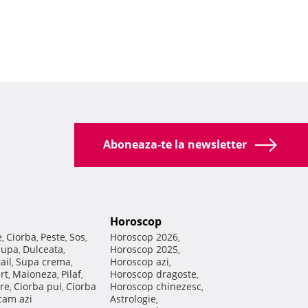
Aboneaza-te la newsletter
Horoscop
e
Ciorba
Peste
Sos
Horoscop 2026
,
,
,
,
,
Supa
Dulceata
Horoscop 2025
,
,
,
ail
Supa crema
Horoscop azi
,
,
,
rt
Maioneza
Pilaf
Horoscop dragoste
,
,
,
,
re
Ciorba pui
Ciorba
Horoscop chinezesc
,
,
,
am azi
Astrologie
,