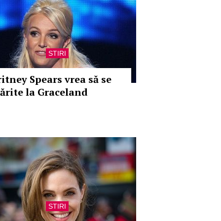
STIRI
ritney Spears vrea să se
ărite la Graceland
STIRI