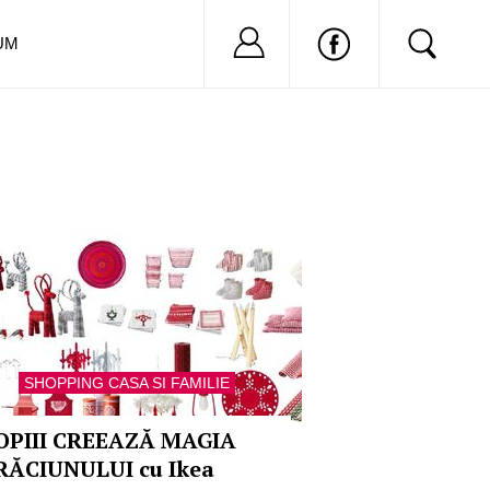
Nu ai cont?
Inregistreaza-
UM
SHOPPING CASA SI FAMILIE
OPIII CREEAZĂ MAGIA
RĂCIUNULUI cu Ikea