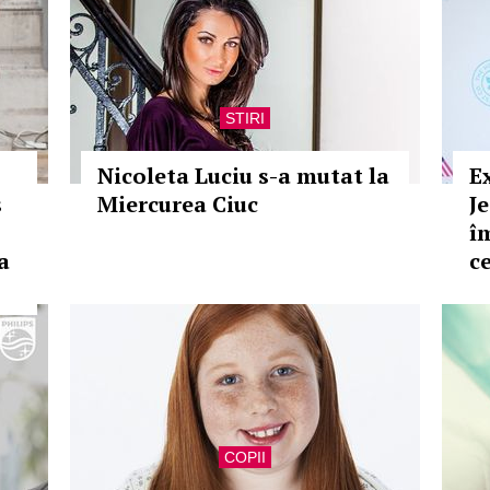
STIRI
Nicoleta Luciu s-a mutat la
E
s
Miercurea Ciuc
J
î
a
c
COPII