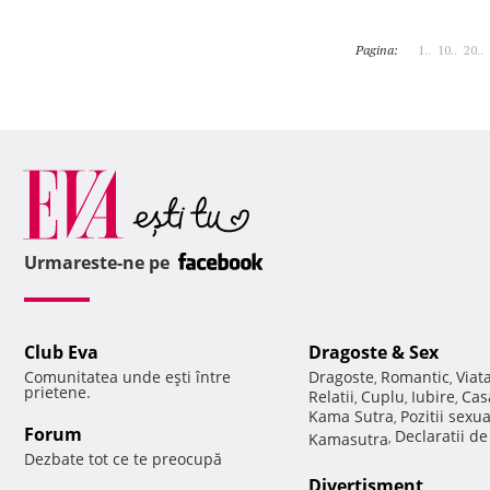
Pagina:
1..
10..
20..
Urmareste-ne pe
Club Eva
Dragoste & Sex
Comunitatea unde eşti între
Dragoste
Romantic
Viat
,
,
prietene.
Relatii
Cuplu
Iubire
Cas
,
,
,
Kama Sutra
Pozitii sexu
,
Forum
Declaratii d
Kamasutra
,
Dezbate tot ce te preocupă
Divertisment