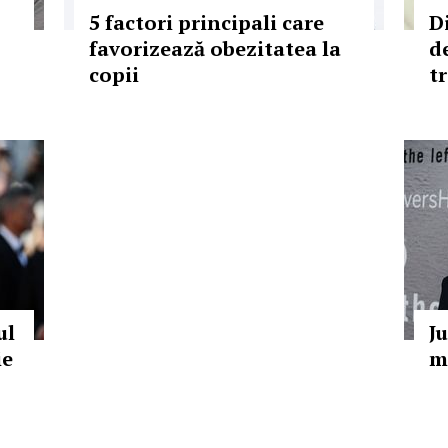
5 factori principali care
Di
favorizează obezitatea la
d
copii
t
ul
J
ie
m