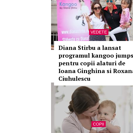
VEDETE
Diana Stirbu a lansat
programul kangoo jump
pentru copii alaturi de
Ioana Ginghina si Roxan
Ciuhulescu
COPII