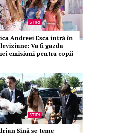
STIRI
iica Andreei Esca intră în
eleviziune: Va fi gazda
nei emisiuni pentru copii
STIRI
drian Sînă se teme