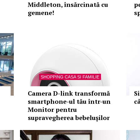
Middleton, însărcinată cu
pe
gemene!
s
SHOPPING CASA SI FAMILIE
Camera D-link transformă
S
smartphone-ul tău într-un
c
Monitor pentru
supravegherea bebeluşilor