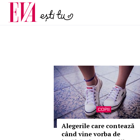
și 60 de ani. De ce te t
Carieră
pe măsură ce înaintez
Actualitate
COPII
Alegerile care contează
când vine vorba de