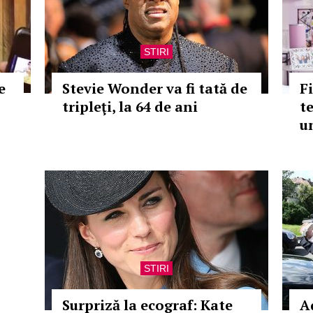
STIRI
e
Stevie Wonder va fi tată de
F
tripleţi, la 64 de ani
t
u
STIRI
Surpriză la ecograf: Kate
A