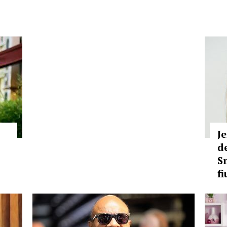
J
d
S
fi