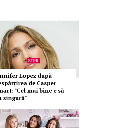
STIRI
ennifer Lopez după
espărțirea de Casper
mart: "Cel mai bine e să
u singură"