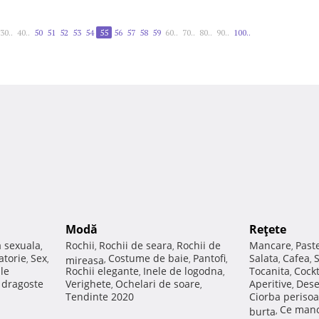
30..
40..
50
51
52
53
54
55
56
57
58
59
60..
70..
80..
90..
100..
Modă
Reţete
a sexuala
Rochii
Rochii de seara
Rochii de
Mancare
Past
,
,
,
,
atorie
Sex
Costume de baie
Pantofi
Salata
Cafea
,
,
mireasa
,
,
,
,
,
ale
Rochii elegante
Inele de logodna
Tocanita
Cockt
,
,
,
e dragoste
Verighete
Ochelari de soare
Aperitive
Dese
,
,
,
Tendinte 2020
Ciorba perisoa
Ce manc
burta
,