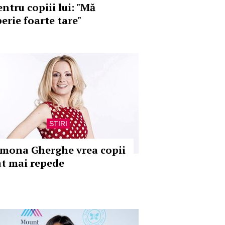
ntru copiii lui: "Mă
perie foarte tare"
STIRI
imona Gherghe vrea copii
ât mai repede