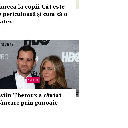
areea la copii. Cât este
e periculoasă şi cum să o
ratezi
STIRI
ustin Theroux a căutat
âncare prin gunoaie