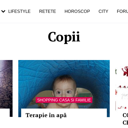
rezești mai des
Cât durează, cum te pregătești și cât
i în vârstă
de dureroasă este investigația
LIFESTYLE
RETETE
HOROSCOP
CITY
FOR
Copii
SHOPPING CASA SI FAMILIE
Terapie în apă
C
C