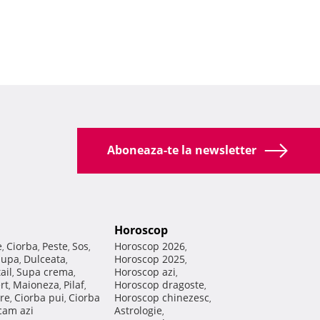
Aboneaza-te la newsletter
Horoscop
e
Ciorba
Peste
Sos
Horoscop 2026
,
,
,
,
,
Supa
Dulceata
Horoscop 2025
,
,
,
ail
Supa crema
Horoscop azi
,
,
,
rt
Maioneza
Pilaf
Horoscop dragoste
,
,
,
,
re
Ciorba pui
Ciorba
Horoscop chinezesc
,
,
,
am azi
Astrologie
,