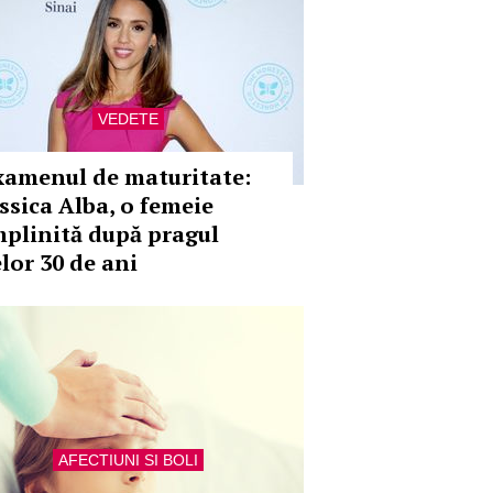
VEDETE
xamenul de maturitate:
essica Alba, o femeie
mplinită după pragul
elor 30 de ani
AFECTIUNI SI BOLI