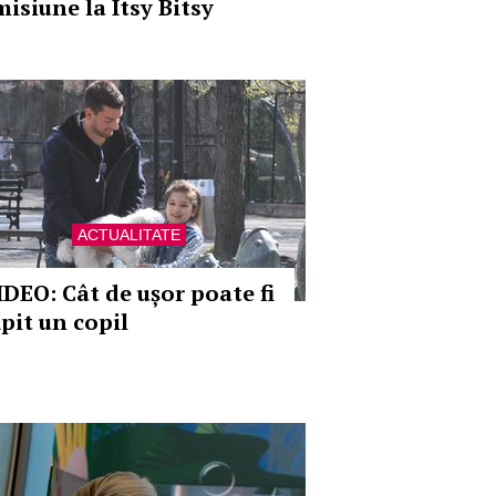
misiune la Itsy Bitsy
ACTUALITATE
IDEO: Cât de ușor poate fi
ăpit un copil