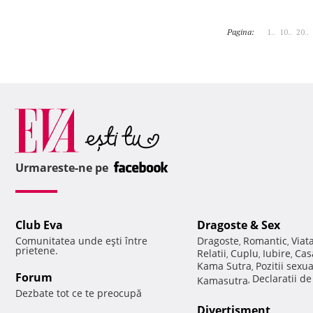
Pagina:
1..
10..
20..
Urmareste-ne pe
Club Eva
Dragoste & Sex
Comunitatea unde eşti între
Dragoste
Romantic
Viat
,
,
prietene.
Relatii
Cuplu
Iubire
Cas
,
,
,
Kama Sutra
Pozitii sexu
,
Forum
Declaratii d
Kamasutra
,
Dezbate tot ce te preocupă
Divertisment