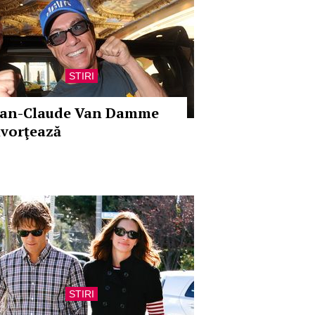
STIRI
ean-Claude Van Damme
ivorţează
STIRI