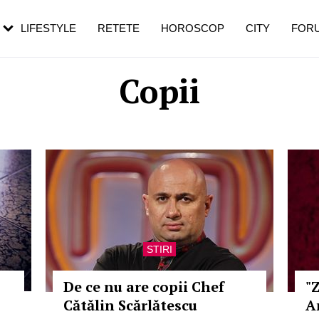
rezești mai des
Cât durează, cum te pregătești și cât
i în vârstă
de dureroasă este investigația
LIFESTYLE
RETETE
HOROSCOP
CITY
FOR
Copii
STIRI
De ce nu are copii Chef
"
Cătălin Scărlătescu
A