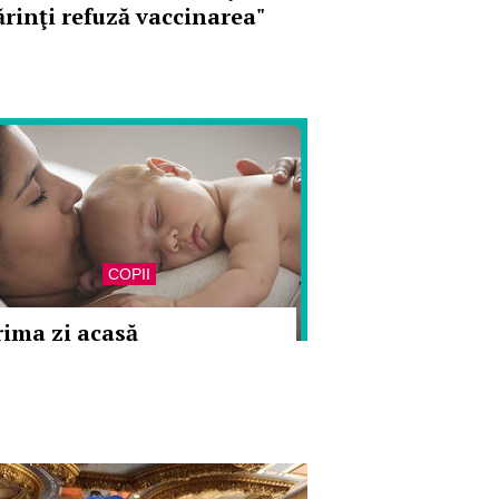
ărinţi refuză vaccinarea"
COPII
rima zi acasă