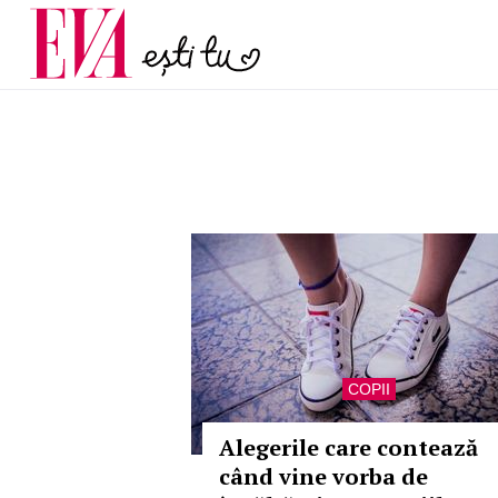
și 60 de ani. De ce te t
Carieră
pe măsură ce înaintez
Actualitate
COPII
Alegerile care contează
când vine vorba de