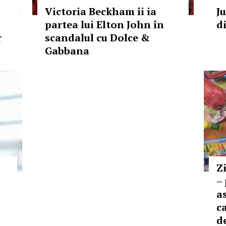
Victoria Beckham îi ia
J
partea lui Elton John în
d
r
scandalul cu Dolce &
Gabbana
Z
–
a
ca
d