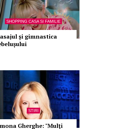
SHOPPING CASA SI FAMILIE
asajul și gimnastica
ebelușului
STIRI
imona Gherghe: "Mulţi