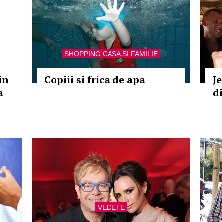
SHOPPING CASA SI FAMILIE
în
Copiii si frica de apa
J
a
d
VEDETE