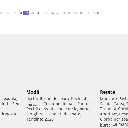
30..
40..
50
51
52
53
54
55
56
57
58
59
60..
70..
80..
90..
100..
Modă
Reţete
a sexuala
Rochii
Rochii de seara
Rochii de
Mancare
Past
,
,
,
,
atorie
Sex
Costume de baie
Pantofi
Salata
Cafea
,
,
mireasa
,
,
,
,
,
ale
Rochii elegante
Inele de logodna
Tocanita
Cockt
,
,
,
e dragoste
Verighete
Ochelari de soare
Aperitive
Dese
,
,
,
Tendinte 2020
Ciorba perisoa
Ce manc
burta
,