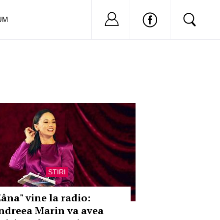
Nu ai cont?
Inregistreaza-
UM
STIRI
Zâna" vine la radio:
ndreea Marin va avea