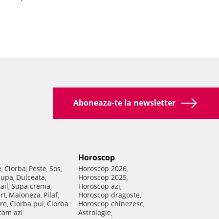
Aboneaza-te la newsletter
Horoscop
e
Ciorba
Peste
Sos
Horoscop 2026
,
,
,
,
,
Supa
Dulceata
Horoscop 2025
,
,
,
ail
Supa crema
Horoscop azi
,
,
,
rt
Maioneza
Pilaf
Horoscop dragoste
,
,
,
,
re
Ciorba pui
Ciorba
Horoscop chinezesc
,
,
,
am azi
Astrologie
,