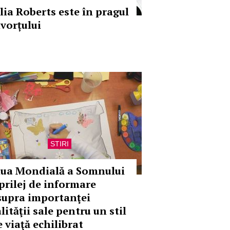
ulia Roberts este în pragul
ivorțului
STIRI
iua Mondială a Somnului
 prilej de informare
supra importanţei
lităţii sale pentru un stil
e viaţă echilibrat