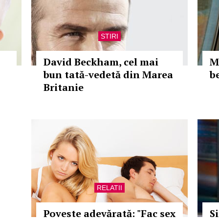
STIRI
David Beckham, cel mai
M
bun tată-vedetă din Marea
b
Britanie
RELATII
Poveste adevărată: "Fac sex
S