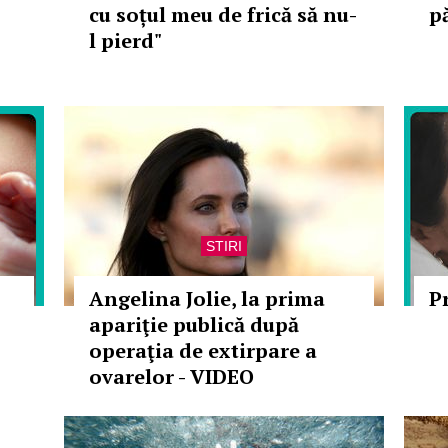
cu soțul meu de frică să nu-
p
l pierd"
STIRI
Angelina Jolie, la prima
P
apariţie publică după
operaţia de extirpare a
ovarelor - VIDEO