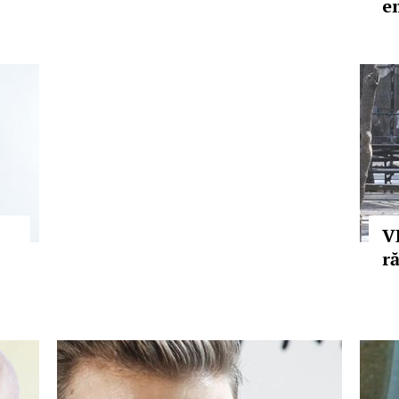
e
V
r