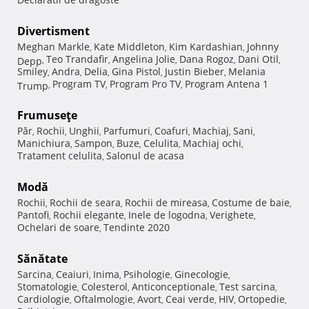
Divertisment
Meghan Markle
Kate Middleton
Kim Kardashian
Johnny
,
,
,
Teo Trandafir
Angelina Jolie
Dana Rogoz
Dani Otil
Depp
,
,
,
,
,
Smiley
Andra
Delia
Gina Pistol
Justin Bieber
Melania
,
,
,
,
,
Program TV
Program Pro TV
Program Antena 1
Trump
,
,
,
Frumuseţe
Păr
Rochii
Unghii
Parfumuri
Coafuri
Machiaj
Sani
,
,
,
,
,
,
,
Manichiura
Sampon
Buze
Celulita
Machiaj ochi
,
,
,
,
,
Tratament celulita
Salonul de acasa
,
Modă
Rochii
Rochii de seara
Rochii de mireasa
Costume de baie
,
,
,
,
Pantofi
Rochii elegante
Inele de logodna
Verighete
,
,
,
,
Ochelari de soare
Tendinte 2020
,
Sănătate
Sarcina
Ceaiuri
Inima
Psihologie
Ginecologie
,
,
,
,
,
Stomatologie
Colesterol
Anticonceptionale
Test sarcina
,
,
,
,
Cardiologie
Oftalmologie
Avort
Ceai verde
HIV
Ortopedie
,
,
,
,
,
,