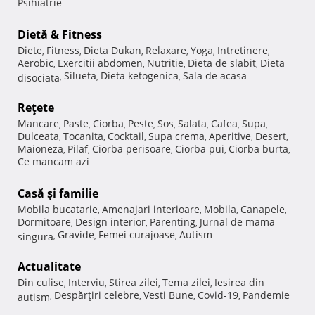
Psihiatrie
Dietă & Fitness
Diete
Fitness
Dieta Dukan
Relaxare
Yoga
Intretinere
,
,
,
,
,
,
Aerobic
Exercitii abdomen
Nutritie
Dieta de slabit
Dieta
,
,
,
,
Silueta
Dieta ketogenica
Sala de acasa
disociata
,
,
,
Reţete
Mancare
Paste
Ciorba
Peste
Sos
Salata
Cafea
Supa
,
,
,
,
,
,
,
,
Dulceata
Tocanita
Cocktail
Supa crema
Aperitive
Desert
,
,
,
,
,
,
Maioneza
Pilaf
Ciorba perisoare
Ciorba pui
Ciorba burta
,
,
,
,
,
Ce mancam azi
Casă şi familie
Mobila bucatarie
Amenajari interioare
Mobila
Canapele
,
,
,
,
Dormitoare
Design interior
Parenting
Jurnal de mama
,
,
,
Gravide
Femei curajoase
Autism
singura
,
,
,
Actualitate
Din culise
Interviu
Stirea zilei
Tema zilei
Iesirea din
,
,
,
,
Despărţiri celebre
Vesti Bune
Covid-19
Pandemie
autism
,
,
,
,