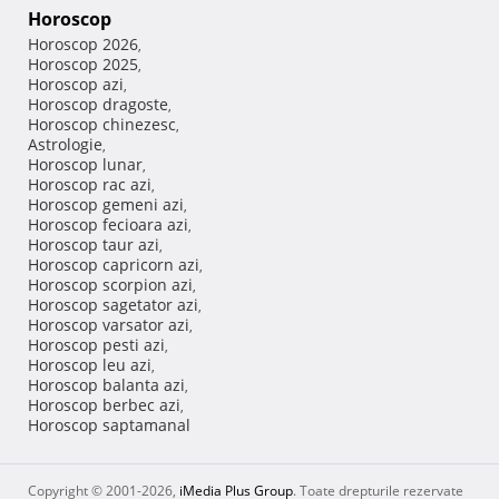
Horoscop
Horoscop 2026
,
Horoscop 2025
,
Horoscop azi
,
Horoscop dragoste
,
Horoscop chinezesc
,
Astrologie
,
Horoscop lunar
,
Horoscop rac azi
,
Horoscop gemeni azi
,
Horoscop fecioara azi
,
Horoscop taur azi
,
Horoscop capricorn azi
,
Horoscop scorpion azi
,
Horoscop sagetator azi
,
Horoscop varsator azi
,
Horoscop pesti azi
,
Horoscop leu azi
,
Horoscop balanta azi
,
Horoscop berbec azi
,
Horoscop saptamanal
Copyright © 2001-2026,
iMedia Plus Group
. Toate drepturile rezervate