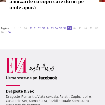
amuzante cu copii care dorm pe
unde apucă
Pagina:
1..
10..
20..
30
31
32
33
34
35
36
37
38
39
40..
50..
60..
70..
80..
90..
100..
Urmareste-ne pe
Dragoste & Sex
Dragoste
Romantic
Viata sexuala
Relatii
Cuplu
Iubire
,
,
,
,
,
,
Casatorie
Sex
Kama Sutra
Pozitii sexuale Kamasutra
,
,
,
,
Declaratii de dragoste