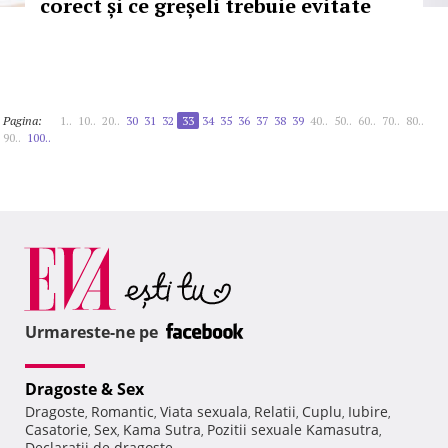
corect și ce greșeli trebuie evitate
Pagina:
1..
10..
20..
30
31
32
33
34
35
36
37
38
39
40..
50..
60..
70..
80..
90..
100..
Urmareste-ne pe
Dragoste & Sex
Dragoste
Romantic
Viata sexuala
Relatii
Cuplu
Iubire
,
,
,
,
,
,
Casatorie
Sex
Kama Sutra
Pozitii sexuale Kamasutra
,
,
,
,
Declaratii de dragoste