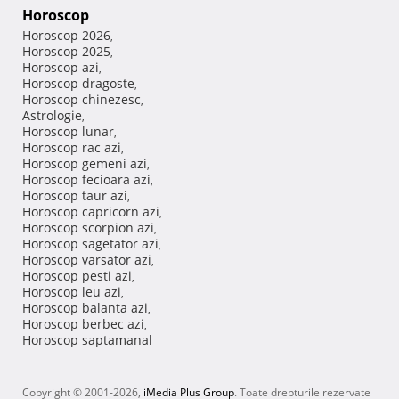
Horoscop
Horoscop 2026
,
Horoscop 2025
,
Horoscop azi
,
Horoscop dragoste
,
Horoscop chinezesc
,
Astrologie
,
Horoscop lunar
,
Horoscop rac azi
,
Horoscop gemeni azi
,
Horoscop fecioara azi
,
Horoscop taur azi
,
Horoscop capricorn azi
,
Horoscop scorpion azi
,
Horoscop sagetator azi
,
Horoscop varsator azi
,
Horoscop pesti azi
,
Horoscop leu azi
,
Horoscop balanta azi
,
Horoscop berbec azi
,
Horoscop saptamanal
Copyright © 2001-2026,
iMedia Plus Group
. Toate drepturile rezervate