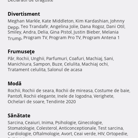
Divertisment
Meghan Markle
Kate Middleton
Kim Kardashian
Johnny
,
,
,
Teo Trandafir
Angelina Jolie
Dana Rogoz
Dani Otil
Depp
,
,
,
,
,
Smiley
Andra
Delia
Gina Pistol
Justin Bieber
Melania
,
,
,
,
,
Program TV
Program Pro TV
Program Antena 1
Trump
,
,
,
Frumuseţe
Păr
Rochii
Unghii
Parfumuri
Coafuri
Machiaj
Sani
,
,
,
,
,
,
,
Manichiura
Sampon
Buze
Celulita
Machiaj ochi
,
,
,
,
,
Tratament celulita
Salonul de acasa
,
Modă
Rochii
Rochii de seara
Rochii de mireasa
Costume de baie
,
,
,
,
Pantofi
Rochii elegante
Inele de logodna
Verighete
,
,
,
,
Ochelari de soare
Tendinte 2020
,
Sănătate
Sarcina
Ceaiuri
Inima
Psihologie
Ginecologie
,
,
,
,
,
Stomatologie
Colesterol
Anticonceptionale
Test sarcina
,
,
,
,
Cardiologie
Oftalmologie
Avort
Ceai verde
HIV
Ortopedie
,
,
,
,
,
,