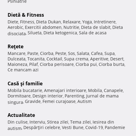
Psihiatrie
Dietă & Fitness
Diete
Fitness
Dieta Dukan
Relaxare
Yoga
Intretinere
,
,
,
,
,
,
Aerobic
Exercitii abdomen
Nutritie
Dieta de slabit
Dieta
,
,
,
,
Silueta
Dieta ketogenica
Sala de acasa
disociata
,
,
,
Reţete
Mancare
Paste
Ciorba
Peste
Sos
Salata
Cafea
Supa
,
,
,
,
,
,
,
,
Dulceata
Tocanita
Cocktail
Supa crema
Aperitive
Desert
,
,
,
,
,
,
Maioneza
Pilaf
Ciorba perisoare
Ciorba pui
Ciorba burta
,
,
,
,
,
Ce mancam azi
Casă şi familie
Mobila bucatarie
Amenajari interioare
Mobila
Canapele
,
,
,
,
Dormitoare
Design interior
Parenting
Jurnal de mama
,
,
,
Gravide
Femei curajoase
Autism
singura
,
,
,
Actualitate
Din culise
Interviu
Stirea zilei
Tema zilei
Iesirea din
,
,
,
,
Despărţiri celebre
Vesti Bune
Covid-19
Pandemie
autism
,
,
,
,