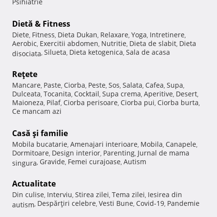
Psihiatrie
Dietă & Fitness
Diete
Fitness
Dieta Dukan
Relaxare
Yoga
Intretinere
,
,
,
,
,
,
Aerobic
Exercitii abdomen
Nutritie
Dieta de slabit
Dieta
,
,
,
,
Silueta
Dieta ketogenica
Sala de acasa
disociata
,
,
,
Reţete
Mancare
Paste
Ciorba
Peste
Sos
Salata
Cafea
Supa
,
,
,
,
,
,
,
,
Dulceata
Tocanita
Cocktail
Supa crema
Aperitive
Desert
,
,
,
,
,
,
Maioneza
Pilaf
Ciorba perisoare
Ciorba pui
Ciorba burta
,
,
,
,
,
Ce mancam azi
Casă şi familie
Mobila bucatarie
Amenajari interioare
Mobila
Canapele
,
,
,
,
Dormitoare
Design interior
Parenting
Jurnal de mama
,
,
,
Gravide
Femei curajoase
Autism
singura
,
,
,
Actualitate
Din culise
Interviu
Stirea zilei
Tema zilei
Iesirea din
,
,
,
,
Despărţiri celebre
Vesti Bune
Covid-19
Pandemie
autism
,
,
,
,