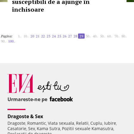
susceptibili de a ajunge în
închisoare
Pagina:
1..
10..
20
21
22
23
24
25
26
27
28
29
30..
40..
50..
60..
70..
80..
90..
100..
Urmareste-ne pe
Dragoste & Sex
Dragoste
Romantic
Viata sexuala
Relatii
Cuplu
Iubire
,
,
,
,
,
,
Casatorie
Sex
Kama Sutra
Pozitii sexuale Kamasutra
,
,
,
,
Declaratii de dragoste