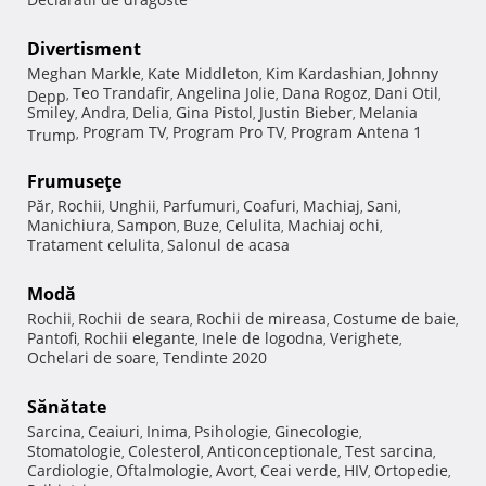
Divertisment
Meghan Markle
Kate Middleton
Kim Kardashian
Johnny
,
,
,
Teo Trandafir
Angelina Jolie
Dana Rogoz
Dani Otil
Depp
,
,
,
,
,
Smiley
Andra
Delia
Gina Pistol
Justin Bieber
Melania
,
,
,
,
,
Program TV
Program Pro TV
Program Antena 1
Trump
,
,
,
Frumuseţe
Păr
Rochii
Unghii
Parfumuri
Coafuri
Machiaj
Sani
,
,
,
,
,
,
,
Manichiura
Sampon
Buze
Celulita
Machiaj ochi
,
,
,
,
,
Tratament celulita
Salonul de acasa
,
Modă
Rochii
Rochii de seara
Rochii de mireasa
Costume de baie
,
,
,
,
Pantofi
Rochii elegante
Inele de logodna
Verighete
,
,
,
,
Ochelari de soare
Tendinte 2020
,
Sănătate
Sarcina
Ceaiuri
Inima
Psihologie
Ginecologie
,
,
,
,
,
Stomatologie
Colesterol
Anticonceptionale
Test sarcina
,
,
,
,
Cardiologie
Oftalmologie
Avort
Ceai verde
HIV
Ortopedie
,
,
,
,
,
,