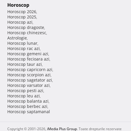
Horoscop
Horoscop 2026
,
Horoscop 2025
,
Horoscop azi
,
Horoscop dragoste
,
Horoscop chinezesc
,
Astrologie
,
Horoscop lunar
,
Horoscop rac azi
,
Horoscop gemeni azi
,
Horoscop fecioara azi
,
Horoscop taur azi
,
Horoscop capricorn azi
,
Horoscop scorpion azi
,
Horoscop sagetator azi
,
Horoscop varsator azi
,
Horoscop pesti azi
,
Horoscop leu azi
,
Horoscop balanta azi
,
Horoscop berbec azi
,
Horoscop saptamanal
Copyright © 2001-2026,
iMedia Plus Group
. Toate drepturile rezervate