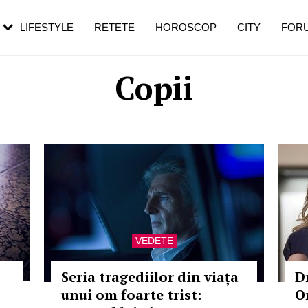
rezești mai des
Cât durează, cum te pregătești și cât
i în vârstă
de dureroasă este investigația
LIFESTYLE
RETETE
HOROSCOP
CITY
FOR
Copii
VEDETE
Seria tragediilor din viața
D
unui om foarte trist:
O