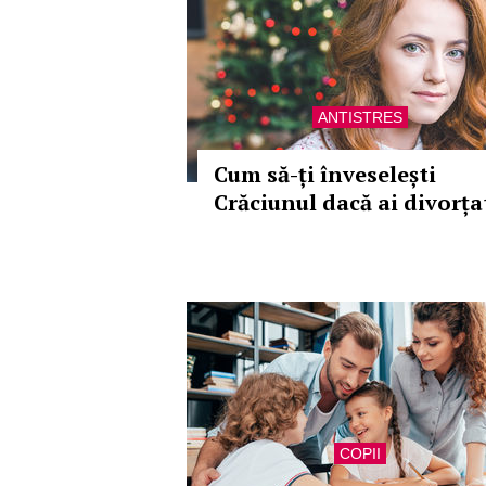
ANTISTRES
Cum să-ți înveselești
Crăciunul dacă ai divorța
COPII