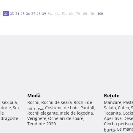
1
22
23
24
25
26
27
28
29
30..
40..
50..
60..
70..
80..
90..
100..
Modă
Reţete
a sexuala
Rochii
Rochii de seara
Rochii de
Mancare
Past
,
,
,
,
atorie
Sex
Costume de baie
Pantofi
Salata
Cafea
,
,
mireasa
,
,
,
,
,
ale
Rochii elegante
Inele de logodna
Tocanita
Cockt
,
,
,
e dragoste
Verighete
Ochelari de soare
Aperitive
Dese
,
,
,
Tendinte 2020
Ciorba perisoa
Ce manc
burta
,