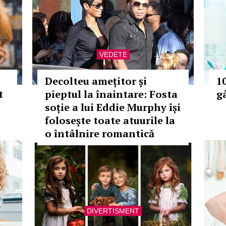
VEDETE
Decolteu amețitor și
10
t
pieptul la înaintare: Fosta
g
soție a lui Eddie Murphy își
folosește toate atuurile la
o întâlnire romantică
DIVERTISMENT