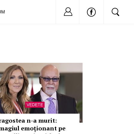
Nu ai cont?
Inregistreaza-
UM
VEDETE
ragostea n-a murit:
magiul emoționant pe