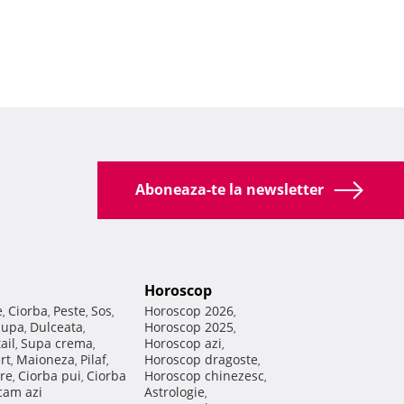
Aboneaza-te la newsletter
Horoscop
e
Ciorba
Peste
Sos
Horoscop 2026
,
,
,
,
,
Supa
Dulceata
Horoscop 2025
,
,
,
ail
Supa crema
Horoscop azi
,
,
,
rt
Maioneza
Pilaf
Horoscop dragoste
,
,
,
,
re
Ciorba pui
Ciorba
Horoscop chinezesc
,
,
,
am azi
Astrologie
,