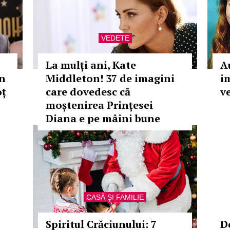
VEDETE
La mulți ani, Kate
A
în
Middleton! 37 de imagini
i
oț
care dovedesc că
v
moștenirea Prințesei
Diana e pe mâini bune
CASĂ ŞI FAMILIE
Spiritul Crăciunului: 7
D