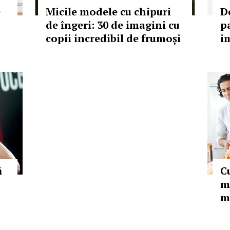
e
Micile modele cu chipuri
D
de îngeri: 30 de imagini cu
p
copii incredibil de frumoși
i
ă
C
m
m