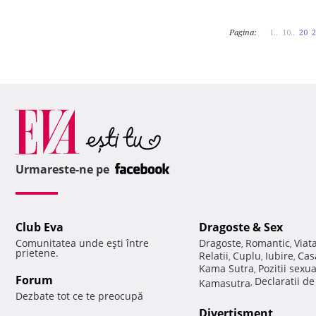
Pagina:
1..
10..
20
2
Urmareste-ne pe
Club Eva
Dragoste & Sex
Comunitatea unde eşti între
Dragoste
Romantic
Viat
,
,
prietene.
Relatii
Cuplu
Iubire
Cas
,
,
,
Kama Sutra
Pozitii sexu
,
Forum
Declaratii d
Kamasutra
,
Dezbate tot ce te preocupă
Divertisment