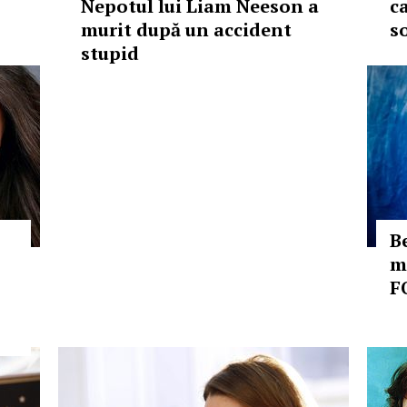
Nepotul lui Liam Neeson a
c
murit după un accident
s
stupid
B
m
F