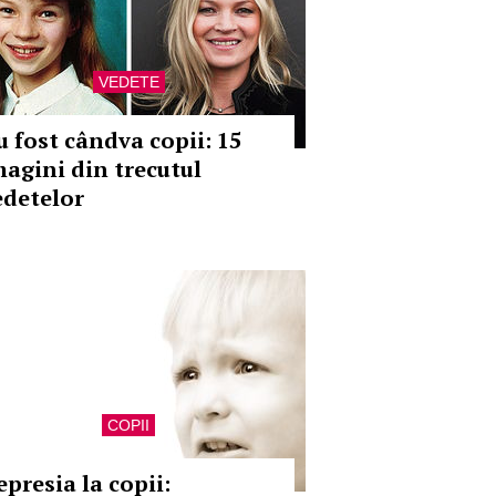
VEDETE
u fost cândva copii: 15
magini din trecutul
edetelor
COPII
epresia la copii: