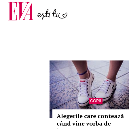
și 60 de ani. De ce te t
Carieră
pe măsură ce înaintez
Actualitate
COPII
Alegerile care contează
când vine vorba de