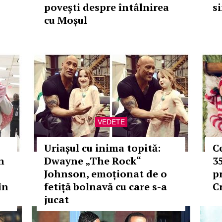
povești despre întâlnirea
s
cu Moșul
VEDETE
Uriașul cu inima topită:
C
n
Dwayne „The Rock“
3
Johnson, emoționat de o
p
în
fetiță bolnavă cu care s-a
C
jucat