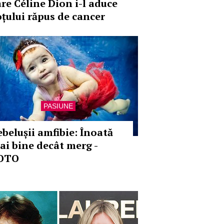
are Céline Dion i-l aduce
oțului răpus de cancer
PASIUNE
ebelușii amfibie: Înoată
ai bine decât merg -
OTO