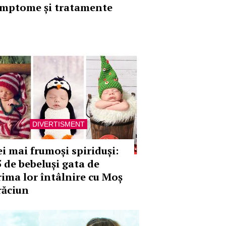
imptome și tratamente
DIVERTISMENT
ei mai frumoși spiriduși:
5 de bebeluși gata de
rima lor întâlnire cu Moș
răciun