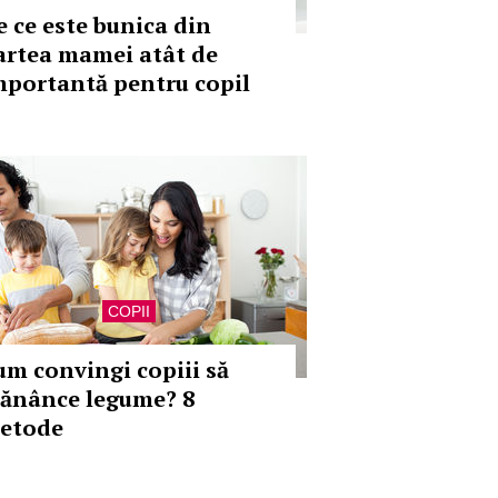
e ce este bunica din
artea mamei atât de
mportantă pentru copil
COPII
um convingi copiii să
ănânce legume? 8
etode