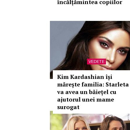
încălțămintea copiilor
VEDETE
Kim Kardashian își
mărește familia: Starleta
va avea un băiețel cu
ajutorul unei mame
surogat