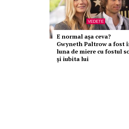
VEDETE
E normal așa ceva?
Gwyneth Paltrow a fost 
luna de miere cu fostul s
și iubita lui