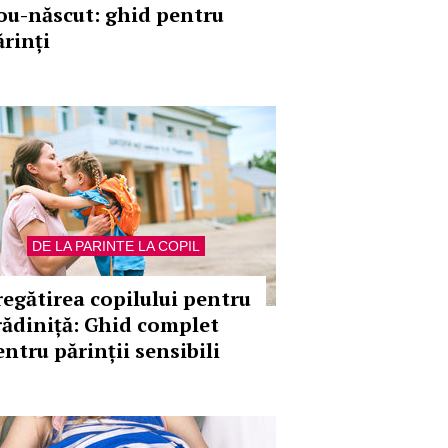
ou-născut: ghid pentru
ărinți
DE LA PARINTE LA COPIL
regătirea copilului pentru
rădiniță: Ghid complet
entru părinții sensibili