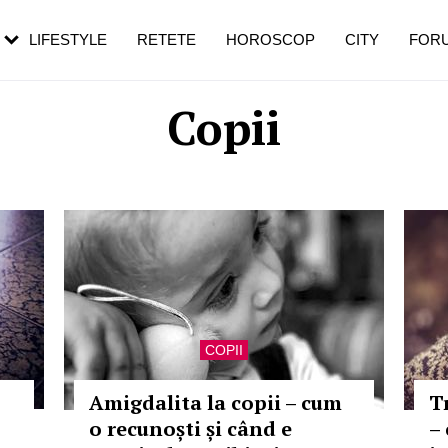
rebui să mergi
și 60 de ani. De ce te trezești mai des
pe măsură ce înaintezi în vârstă
LIFESTYLE
RETETE
HOROSCOP
CITY
FOR
Copii
COPII
Amigdalita la copii – cum
Tr
o recunoști și când e
–