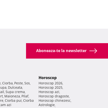
Aboneaza-te la newsletter
Horoscop
e
Ciorba
Peste
Sos
Horoscop 2026
,
,
,
,
,
Supa
Dulceata
Horoscop 2025
,
,
,
ail
Supa crema
Horoscop azi
,
,
,
rt
Maioneza
Pilaf
Horoscop dragoste
,
,
,
,
re
Ciorba pui
Ciorba
Horoscop chinezesc
,
,
,
am azi
Astrologie
,