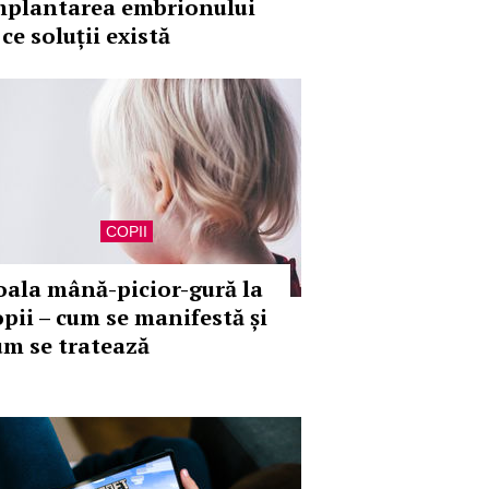
mplantarea embrionului
 ce soluții există
COPII
oala mână-picior-gură la
opii – cum se manifestă și
um se tratează