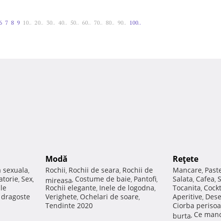
6
7
8
9
10..
20..
30..
40..
50..
60..
70..
80..
90..
100..
Modă
Reţete
a sexuala
Rochii
Rochii de seara
Rochii de
Mancare
Past
,
,
,
,
atorie
Sex
Costume de baie
Pantofi
Salata
Cafea
,
,
mireasa
,
,
,
,
,
ale
Rochii elegante
Inele de logodna
Tocanita
Cockt
,
,
,
e dragoste
Verighete
Ochelari de soare
Aperitive
Dese
,
,
,
Tendinte 2020
Ciorba perisoa
Ce manc
burta
,