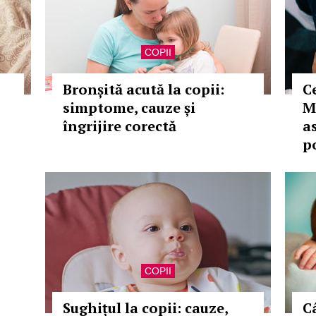
COPII
Bronșită acută la copii:
C
simptome, cauze și
M
îngrijire corectă
a
p
COPII
Sughițul la copii: cauze,
C