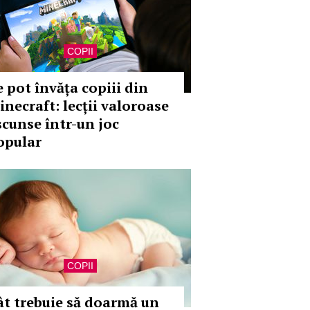
COPII
e pot învăța copiii din
inecraft: lecții valoroase
scunse într-un joc
opular
COPII
ât trebuie să doarmă un