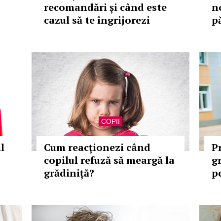
recomandări și când este
n
cazul să te îngrijorezi
p
COPII
l
Cum reacționezi când
P
copilul refuză să meargă la
g
grădiniță?
p