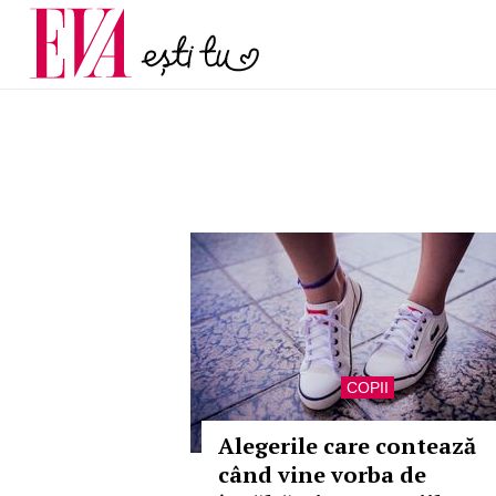
menopauză și când ar t
Carieră
la medic
Actualitate
COPII
Alegerile care contează
când vine vorba de