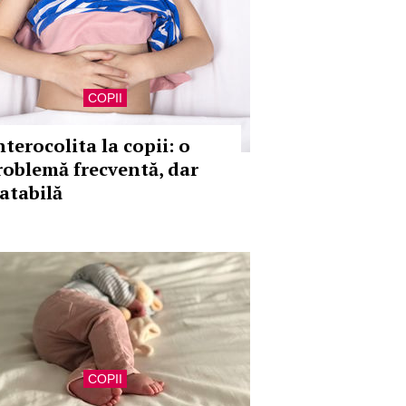
COPII
nterocolita la copii: o
roblemă frecventă, dar
ratabilă
COPII