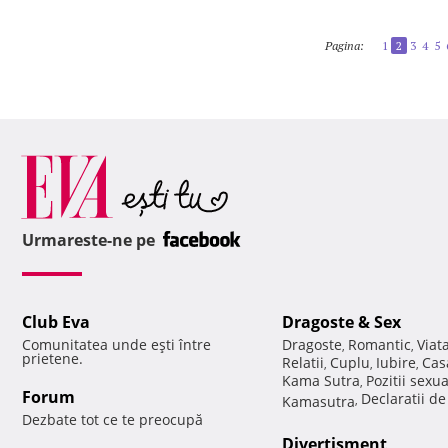
Pagina:
1
2
3
4
5
Urmareste-ne pe
Club Eva
Dragoste & Sex
Comunitatea unde eşti între
Dragoste
Romantic
Viat
,
,
prietene.
Relatii
Cuplu
Iubire
Cas
,
,
,
Kama Sutra
Pozitii sexu
,
Forum
Declaratii d
Kamasutra
,
Dezbate tot ce te preocupă
Divertisment