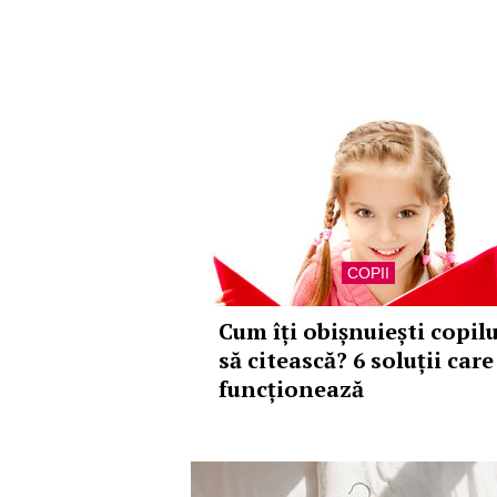
COPII
Cum îți obișnuiești copilu
să citească? 6 soluții care
funcționează