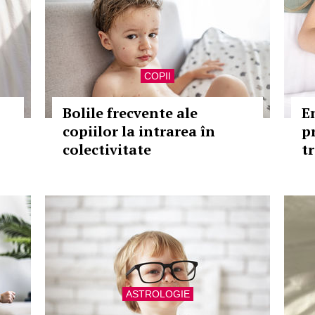
COPII
Bolile frecvente ale
E
copiilor la intrarea în
p
colectivitate
t
ASTROLOGIE