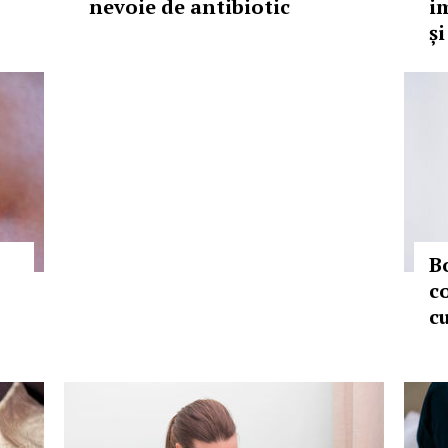
nevoie de antibiotic
i
și
B
c
c