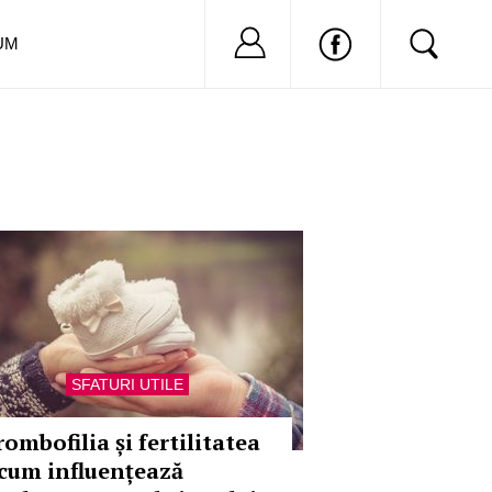
Nu ai cont?
Inregistreaza-
UM
SFATURI UTILE
ombofilia și fertilitatea
 cum influențează