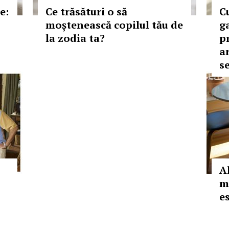
e:
Ce trăsături o să
C
moștenească copilul tău de
g
la zodia ta?
p
a
s
A
m
e