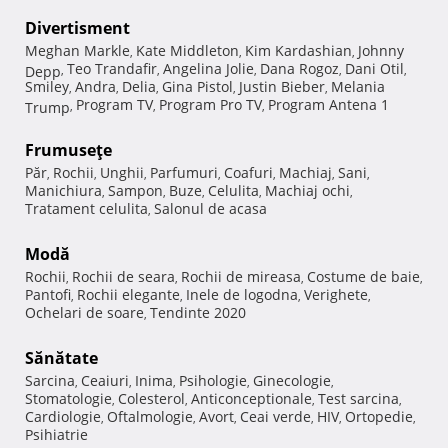
Divertisment
Meghan Markle
Kate Middleton
Kim Kardashian
Johnny
,
,
,
Teo Trandafir
Angelina Jolie
Dana Rogoz
Dani Otil
Depp
,
,
,
,
,
Smiley
Andra
Delia
Gina Pistol
Justin Bieber
Melania
,
,
,
,
,
Program TV
Program Pro TV
Program Antena 1
Trump
,
,
,
Frumuseţe
Păr
Rochii
Unghii
Parfumuri
Coafuri
Machiaj
Sani
,
,
,
,
,
,
,
Manichiura
Sampon
Buze
Celulita
Machiaj ochi
,
,
,
,
,
Tratament celulita
Salonul de acasa
,
Modă
Rochii
Rochii de seara
Rochii de mireasa
Costume de baie
,
,
,
,
Pantofi
Rochii elegante
Inele de logodna
Verighete
,
,
,
,
Ochelari de soare
Tendinte 2020
,
Sănătate
Sarcina
Ceaiuri
Inima
Psihologie
Ginecologie
,
,
,
,
,
Stomatologie
Colesterol
Anticonceptionale
Test sarcina
,
,
,
,
Cardiologie
Oftalmologie
Avort
Ceai verde
HIV
Ortopedie
,
,
,
,
,
,
Psihiatrie