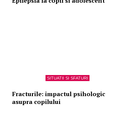
Epilepsia la copil si adolescent
SITUATII SI SFATURI
Fracturile: impactul psihologic
asupra copilului