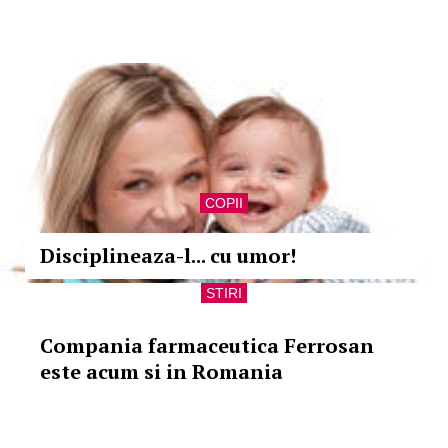
COPII
Disciplineaza-l... cu umor!
STIRI
Compania farmaceutica Ferrosan
este acum si in Romania