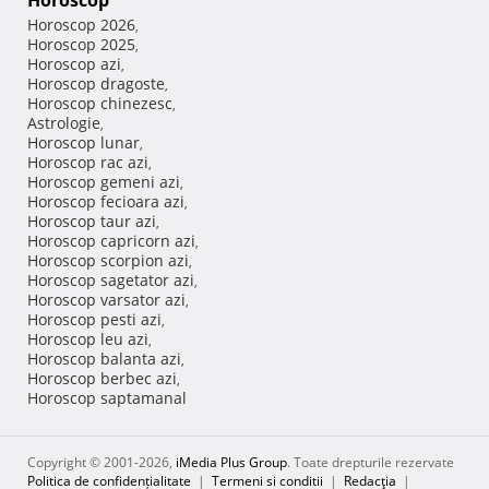
Horoscop
Horoscop 2026
,
Horoscop 2025
,
Horoscop azi
,
Horoscop dragoste
,
Horoscop chinezesc
,
Astrologie
,
Horoscop lunar
,
Horoscop rac azi
,
Horoscop gemeni azi
,
Horoscop fecioara azi
,
Horoscop taur azi
,
Horoscop capricorn azi
,
Horoscop scorpion azi
,
Horoscop sagetator azi
,
Horoscop varsator azi
,
Horoscop pesti azi
,
Horoscop leu azi
,
Horoscop balanta azi
,
Horoscop berbec azi
,
Horoscop saptamanal
Copyright © 2001-2026,
iMedia Plus Group
. Toate drepturile rezervate
Politica de confidențialitate
|
Termeni si conditii
|
Redacţia
|