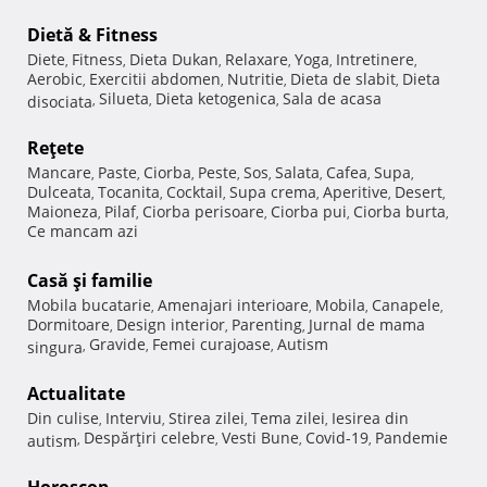
Dietă & Fitness
Diete
Fitness
Dieta Dukan
Relaxare
Yoga
Intretinere
,
,
,
,
,
,
Aerobic
Exercitii abdomen
Nutritie
Dieta de slabit
Dieta
,
,
,
,
Silueta
Dieta ketogenica
Sala de acasa
disociata
,
,
,
Reţete
Mancare
Paste
Ciorba
Peste
Sos
Salata
Cafea
Supa
,
,
,
,
,
,
,
,
Dulceata
Tocanita
Cocktail
Supa crema
Aperitive
Desert
,
,
,
,
,
,
Maioneza
Pilaf
Ciorba perisoare
Ciorba pui
Ciorba burta
,
,
,
,
,
Ce mancam azi
Casă şi familie
Mobila bucatarie
Amenajari interioare
Mobila
Canapele
,
,
,
,
Dormitoare
Design interior
Parenting
Jurnal de mama
,
,
,
Gravide
Femei curajoase
Autism
singura
,
,
,
Actualitate
Din culise
Interviu
Stirea zilei
Tema zilei
Iesirea din
,
,
,
,
Despărţiri celebre
Vesti Bune
Covid-19
Pandemie
autism
,
,
,
,