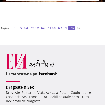
Pagina:
1..
100
101
102
103
104
105
106
107
108
109
110..
Urmareste-ne pe
Dragoste & Sex
Dragoste
Romantic
Viata sexuala
Relatii
Cuplu
Iubire
,
,
,
,
,
,
Casatorie
Sex
Kama Sutra
Pozitii sexuale Kamasutra
,
,
,
,
Declaratii de dragoste