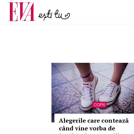
și 60 de ani. De ce te t
Carieră
pe măsură ce înaintez
Actualitate
COPII
Alegerile care contează
când vine vorba de