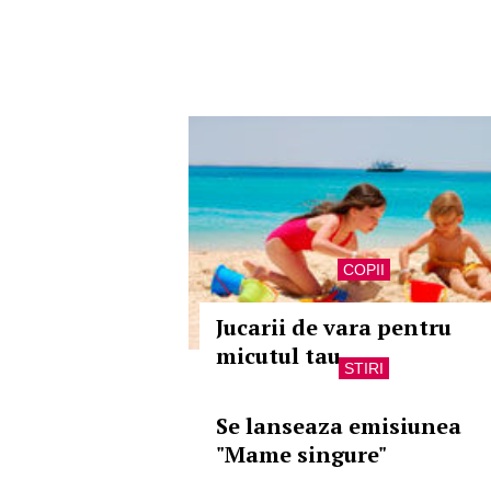
COPII
Jucarii de vara pentru
micutul tau
STIRI
Se lanseaza emisiunea
"Mame singure"