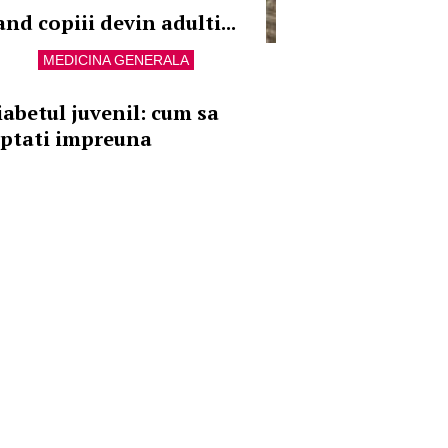
nd copiii devin adulti...
MEDICINA GENERALA
iabetul juvenil: cum sa
uptati impreuna