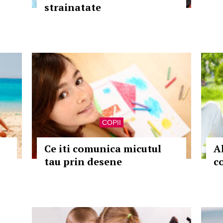
strainatate
COPII
Ce iti comunica micutul
Al
tau prin desene
c