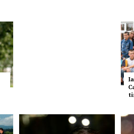
Ia
C
t