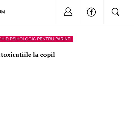
Nu ai cont?
Inregistreaza-
UM
GHID PSIHOLOGIC PENTRU PARINTI
toxicatiile la copil