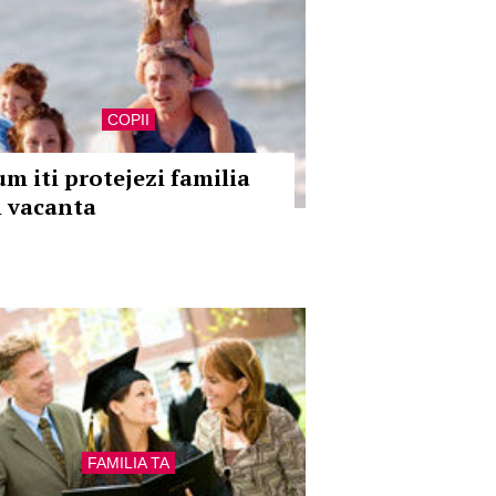
COPII
um iti protejezi familia
n vacanta
FAMILIA TA