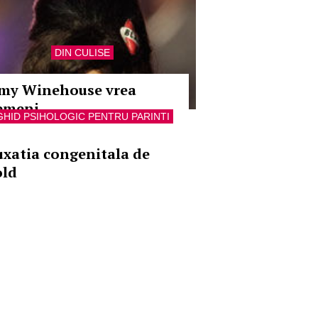
DIN CULISE
my Winehouse vrea
emeni
GHID PSIHOLOGIC PENTRU PARINTI
uxatia congenitala de
old