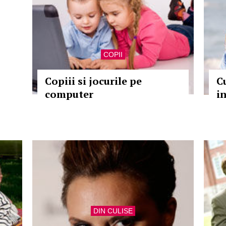
COPII
Copiii si jocurile pe
C
computer
i
DIN CULISE