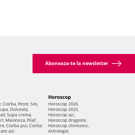
Aboneaza-te la newsletter
Horoscop
e
Ciorba
Peste
Sos
Horoscop 2026
,
,
,
,
,
Supa
Dulceata
Horoscop 2025
,
,
,
ail
Supa crema
Horoscop azi
,
,
,
rt
Maioneza
Pilaf
Horoscop dragoste
,
,
,
,
re
Ciorba pui
Ciorba
Horoscop chinezesc
,
,
,
am azi
Astrologie
,