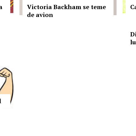
a
Victoria Backham se teme
Ca
de avion
D
l
l