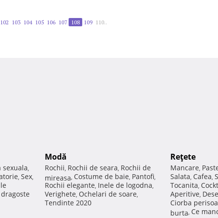
102
103
104
105
106
107
108
109
110..
Modă
Reţete
a sexuala
Rochii
Rochii de seara
Rochii de
Mancare
Past
,
,
,
,
atorie
Sex
Costume de baie
Pantofi
Salata
Cafea
,
,
mireasa
,
,
,
,
,
ale
Rochii elegante
Inele de logodna
Tocanita
Cockt
,
,
,
e dragoste
Verighete
Ochelari de soare
Aperitive
Dese
,
,
,
Tendinte 2020
Ciorba perisoa
Ce manc
burta
,