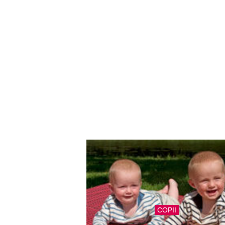
COPII