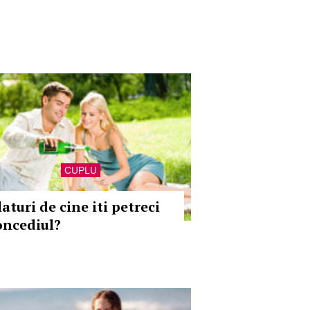
CUPLU
aturi de cine iti petreci
oncediul?