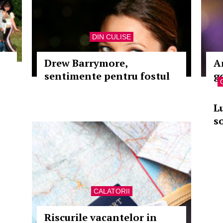
DIN CULISE
Drew Barrymore,
A
sentimente pentru fostul
g
L
s
CALATORII
Riscurile vacantelor in