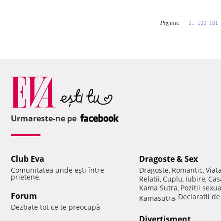
Pagina:
1..
100
101
Urmareste-ne pe
Club Eva
Dragoste & Sex
Comunitatea unde eşti între
Dragoste
Romantic
Viat
,
,
prietene.
Relatii
Cuplu
Iubire
Cas
,
,
,
Kama Sutra
Pozitii sexu
,
Forum
Declaratii d
Kamasutra
,
Dezbate tot ce te preocupă
Divertisment