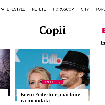
rezești mai des
Cât durează, cum te pregătești și cât
i în vârstă
de dureroasă este investigația
LIFESTYLE
RETETE
HOROSCOP
CITY
FOR
Copii
In
DIN CULISE
Kevin Federline, mai bine
ca niciodata