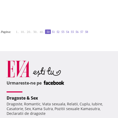
Pagina:
1..
10..
20..
30..
40..
50
51
52
53
54
55
56
57
58
Urmareste-ne pe
Dragoste & Sex
Dragoste
Romantic
Viata sexuala
Relatii
Cuplu
Iubire
,
,
,
,
,
,
Casatorie
Sex
Kama Sutra
Pozitii sexuale Kamasutra
,
,
,
,
Declaratii de dragoste