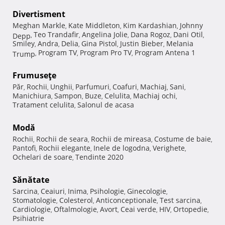
Divertisment
Meghan Markle
Kate Middleton
Kim Kardashian
Johnny
,
,
,
Teo Trandafir
Angelina Jolie
Dana Rogoz
Dani Otil
Depp
,
,
,
,
,
Smiley
Andra
Delia
Gina Pistol
Justin Bieber
Melania
,
,
,
,
,
Program TV
Program Pro TV
Program Antena 1
Trump
,
,
,
Frumuseţe
Păr
Rochii
Unghii
Parfumuri
Coafuri
Machiaj
Sani
,
,
,
,
,
,
,
Manichiura
Sampon
Buze
Celulita
Machiaj ochi
,
,
,
,
,
Tratament celulita
Salonul de acasa
,
Modă
Rochii
Rochii de seara
Rochii de mireasa
Costume de baie
,
,
,
,
Pantofi
Rochii elegante
Inele de logodna
Verighete
,
,
,
,
Ochelari de soare
Tendinte 2020
,
Sănătate
Sarcina
Ceaiuri
Inima
Psihologie
Ginecologie
,
,
,
,
,
Stomatologie
Colesterol
Anticonceptionale
Test sarcina
,
,
,
,
Cardiologie
Oftalmologie
Avort
Ceai verde
HIV
Ortopedie
,
,
,
,
,
,
Psihiatrie