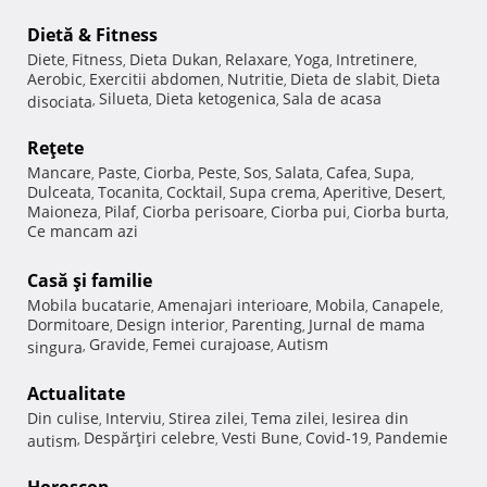
Dietă & Fitness
Diete
Fitness
Dieta Dukan
Relaxare
Yoga
Intretinere
,
,
,
,
,
,
Aerobic
Exercitii abdomen
Nutritie
Dieta de slabit
Dieta
,
,
,
,
Silueta
Dieta ketogenica
Sala de acasa
disociata
,
,
,
Reţete
Mancare
Paste
Ciorba
Peste
Sos
Salata
Cafea
Supa
,
,
,
,
,
,
,
,
Dulceata
Tocanita
Cocktail
Supa crema
Aperitive
Desert
,
,
,
,
,
,
Maioneza
Pilaf
Ciorba perisoare
Ciorba pui
Ciorba burta
,
,
,
,
,
Ce mancam azi
Casă şi familie
Mobila bucatarie
Amenajari interioare
Mobila
Canapele
,
,
,
,
Dormitoare
Design interior
Parenting
Jurnal de mama
,
,
,
Gravide
Femei curajoase
Autism
singura
,
,
,
Actualitate
Din culise
Interviu
Stirea zilei
Tema zilei
Iesirea din
,
,
,
,
Despărţiri celebre
Vesti Bune
Covid-19
Pandemie
autism
,
,
,
,