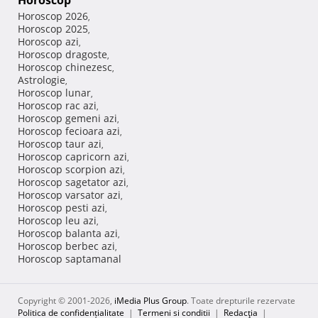
Horoscop
Horoscop 2026
,
Horoscop 2025
,
Horoscop azi
,
Horoscop dragoste
,
Horoscop chinezesc
,
Astrologie
,
Horoscop lunar
,
Horoscop rac azi
,
Horoscop gemeni azi
,
Horoscop fecioara azi
,
Horoscop taur azi
,
Horoscop capricorn azi
,
Horoscop scorpion azi
,
Horoscop sagetator azi
,
Horoscop varsator azi
,
Horoscop pesti azi
,
Horoscop leu azi
,
Horoscop balanta azi
,
Horoscop berbec azi
,
Horoscop saptamanal
Copyright © 2001-2026,
iMedia Plus Group
. Toate drepturile rezervate
Politica de confidențialitate
|
Termeni si conditii
|
Redacţia
|