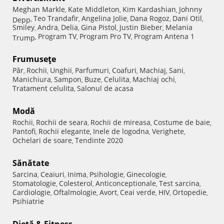
Meghan Markle
Kate Middleton
Kim Kardashian
Johnny
,
,
,
Teo Trandafir
Angelina Jolie
Dana Rogoz
Dani Otil
Depp
,
,
,
,
,
Smiley
Andra
Delia
Gina Pistol
Justin Bieber
Melania
,
,
,
,
,
Program TV
Program Pro TV
Program Antena 1
Trump
,
,
,
Frumuseţe
Păr
Rochii
Unghii
Parfumuri
Coafuri
Machiaj
Sani
,
,
,
,
,
,
,
Manichiura
Sampon
Buze
Celulita
Machiaj ochi
,
,
,
,
,
Tratament celulita
Salonul de acasa
,
Modă
Rochii
Rochii de seara
Rochii de mireasa
Costume de baie
,
,
,
,
Pantofi
Rochii elegante
Inele de logodna
Verighete
,
,
,
,
Ochelari de soare
Tendinte 2020
,
Sănătate
Sarcina
Ceaiuri
Inima
Psihologie
Ginecologie
,
,
,
,
,
Stomatologie
Colesterol
Anticonceptionale
Test sarcina
,
,
,
,
Cardiologie
Oftalmologie
Avort
Ceai verde
HIV
Ortopedie
,
,
,
,
,
,
Psihiatrie