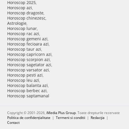
Horoscop 2025
,
Horoscop azi
,
Horoscop dragoste
,
Horoscop chinezesc
,
Astrologie
,
Horoscop lunar
,
Horoscop rac azi
,
Horoscop gemeni azi
,
Horoscop fecioara azi
,
Horoscop taur azi
,
Horoscop capricorn azi
,
Horoscop scorpion azi
,
Horoscop sagetator azi
,
Horoscop varsator azi
,
Horoscop pesti azi
,
Horoscop leu azi
,
Horoscop balanta azi
,
Horoscop berbec azi
,
Horoscop saptamanal
Copyright © 2001-2026,
iMedia Plus Group
. Toate drepturile rezervate
Politica de confidențialitate
|
Termeni si conditii
|
Redacţia
|
Contact