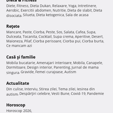
Dietă & Fitness
Diete
Fitness
Dieta Dukan
Relaxare
Yoga
Intretinere
,
,
,
,
,
,
Aerobic
Exercitii abdomen
Nutritie
Dieta de slabit
Dieta
,
,
,
,
Silueta
Dieta ketogenica
Sala de acasa
disociata
,
,
,
Reţete
Mancare
Paste
Ciorba
Peste
Sos
Salata
Cafea
Supa
,
,
,
,
,
,
,
,
Dulceata
Tocanita
Cocktail
Supa crema
Aperitive
Desert
,
,
,
,
,
,
Maioneza
Pilaf
Ciorba perisoare
Ciorba pui
Ciorba burta
,
,
,
,
,
Ce mancam azi
Casă şi familie
Mobila bucatarie
Amenajari interioare
Mobila
Canapele
,
,
,
,
Dormitoare
Design interior
Parenting
Jurnal de mama
,
,
,
Gravide
Femei curajoase
Autism
singura
,
,
,
Actualitate
Din culise
Interviu
Stirea zilei
Tema zilei
Iesirea din
,
,
,
,
Despărţiri celebre
Vesti Bune
Covid-19
Pandemie
autism
,
,
,
,
Horoscop
Horoscop 2026
,