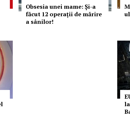
Obsesia unei mame: Și-a
M
făcut 12 operații de mărire
ul
a sânilor!
E
el
l
B