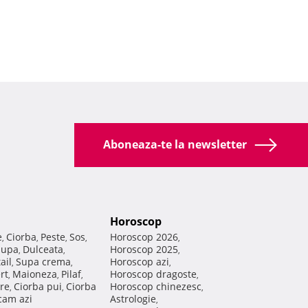
Aboneaza-te la newsletter
Horoscop
e
Ciorba
Peste
Sos
Horoscop 2026
,
,
,
,
,
Supa
Dulceata
Horoscop 2025
,
,
,
ail
Supa crema
Horoscop azi
,
,
,
rt
Maioneza
Pilaf
Horoscop dragoste
,
,
,
,
re
Ciorba pui
Ciorba
Horoscop chinezesc
,
,
,
am azi
Astrologie
,