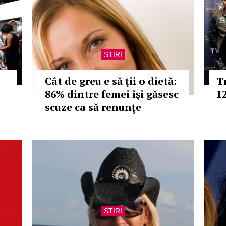
STIRI
Cât de greu e să ţii o dietă:
T
86% dintre femei îşi găsesc
1
scuze ca să renunţe
STIRI