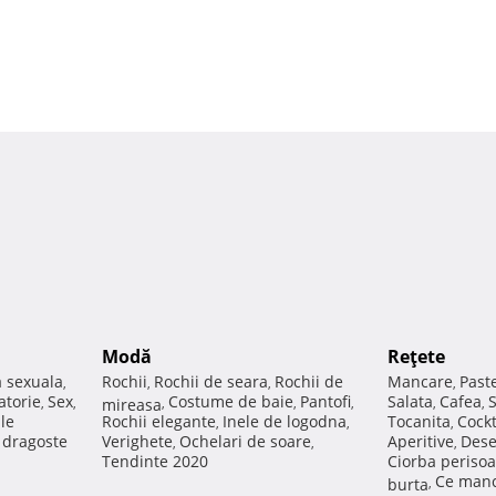
Modă
Reţete
a sexuala
Rochii
Rochii de seara
Rochii de
Mancare
Past
,
,
,
,
atorie
Sex
Costume de baie
Pantofi
Salata
Cafea
,
,
mireasa
,
,
,
,
,
ale
Rochii elegante
Inele de logodna
Tocanita
Cockt
,
,
,
e dragoste
Verighete
Ochelari de soare
Aperitive
Dese
,
,
,
Tendinte 2020
Ciorba perisoa
Ce manc
burta
,