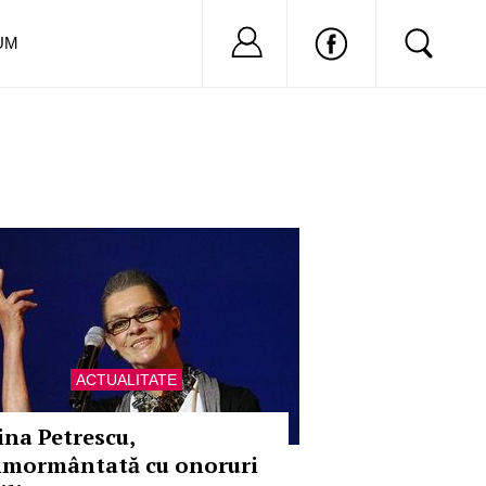
Nu ai cont?
Inregistreaza-
UM
ACTUALITATE
rina Petrescu,
nmormântată cu onoruri