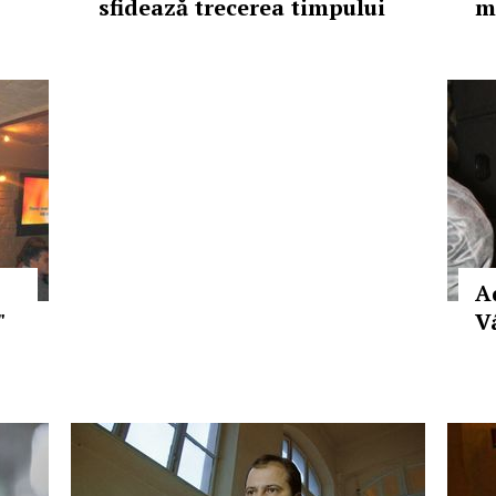
sfidează trecerea timpului
m
Ad
"
Vâ