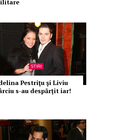
ilitare
STIRI
elina Pestriţu şi Liviu
rciu s-au despărțit iar!