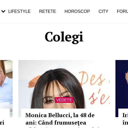
rezești mai des
Cât durează, cum te pregătești și cât
i în vârstă
de dureroasă este investigația
LIFESTYLE
RETETE
HOROSCOP
CITY
FOR
Colegi
VEDETE
Monica Bellucci, la 48 de
I
ri
ani: Când frumuseţea
î