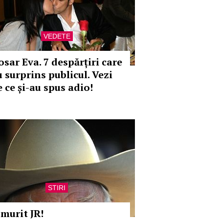
VEDETE
osar Eva. 7 despărțiri care
u surprins publicul. Vezi
 ce și-au spus adio!
STIRI
 murit JR!