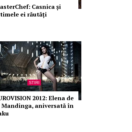
asterChef: Casnica și
timele ei răutăți
STIRI
UROVISION 2012: Elena de
a Mandinga, aniversată în
aku