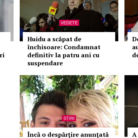
VEDETE
Huidu a scăpat de
D
închisoare: Condamnat
a
ri
definitiv la patru ani cu
de
suspendare
STIRI
Încă o despărţire anunţată
A