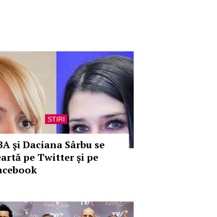
STIRI
BA şi Daciana Sârbu se
eartă pe Twitter şi pe
acebook