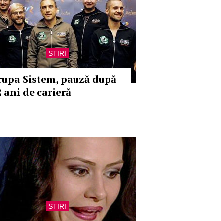
STIRI
rupa Sistem, pauză după
2 ani de carieră
STIRI