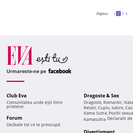
Pagina:
1
2
3
4
Urmareste-ne pe
Club Eva
Dragoste & Sex
Comunitatea unde eşti între
Dragoste
Romantic
Viat
,
,
prietene.
Relatii
Cuplu
Iubire
Cas
,
,
,
Kama Sutra
Pozitii sexu
,
Forum
Declaratii d
Kamasutra
,
Dezbate tot ce te preocupă
Divertisment