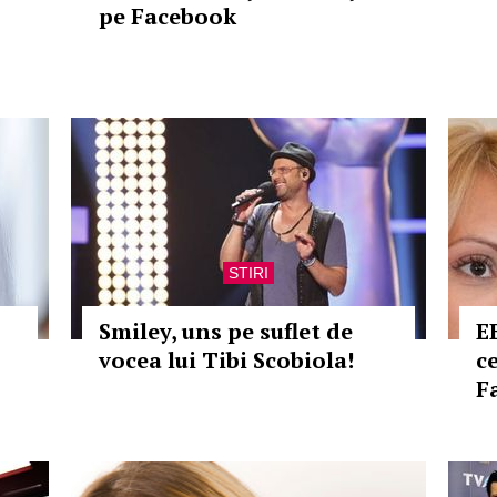
pe Facebook
STIRI
Smiley, uns pe suflet de
E
vocea lui Tibi Scobiola!
c
F