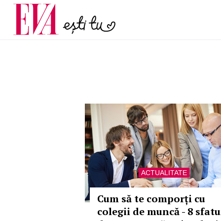
și 60 de ani. De ce te t
Carieră
pe măsură ce înaintez
Actualitate
ACTUALITATE
Cum să te comporți cu
colegii de muncă - 8 sfatu