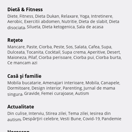
Dietă & Fitness
Diete
Fitness
Dieta Dukan
Relaxare
Yoga
Intretinere
,
,
,
,
,
,
Aerobic
Exercitii abdomen
Nutritie
Dieta de slabit
Dieta
,
,
,
,
Silueta
Dieta ketogenica
Sala de acasa
disociata
,
,
,
Reţete
Mancare
Paste
Ciorba
Peste
Sos
Salata
Cafea
Supa
,
,
,
,
,
,
,
,
Dulceata
Tocanita
Cocktail
Supa crema
Aperitive
Desert
,
,
,
,
,
,
Maioneza
Pilaf
Ciorba perisoare
Ciorba pui
Ciorba burta
,
,
,
,
,
Ce mancam azi
Casă şi familie
Mobila bucatarie
Amenajari interioare
Mobila
Canapele
,
,
,
,
Dormitoare
Design interior
Parenting
Jurnal de mama
,
,
,
Gravide
Femei curajoase
Autism
singura
,
,
,
Actualitate
Din culise
Interviu
Stirea zilei
Tema zilei
Iesirea din
,
,
,
,
Despărţiri celebre
Vesti Bune
Covid-19
Pandemie
autism
,
,
,
,