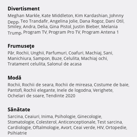
Divertisment
Meghan Markle
Kate Middleton
Kim Kardashian
Johnny
,
,
,
Teo Trandafir
Angelina Jolie
Dana Rogoz
Dani Otil
Depp
,
,
,
,
,
Smiley
Andra
Delia
Gina Pistol
Justin Bieber
Melania
,
,
,
,
,
Program TV
Program Pro TV
Program Antena 1
Trump
,
,
,
Frumuseţe
Păr
Rochii
Unghii
Parfumuri
Coafuri
Machiaj
Sani
,
,
,
,
,
,
,
Manichiura
Sampon
Buze
Celulita
Machiaj ochi
,
,
,
,
,
Tratament celulita
Salonul de acasa
,
Modă
Rochii
Rochii de seara
Rochii de mireasa
Costume de baie
,
,
,
,
Pantofi
Rochii elegante
Inele de logodna
Verighete
,
,
,
,
Ochelari de soare
Tendinte 2020
,
Sănătate
Sarcina
Ceaiuri
Inima
Psihologie
Ginecologie
,
,
,
,
,
Stomatologie
Colesterol
Anticonceptionale
Test sarcina
,
,
,
,
Cardiologie
Oftalmologie
Avort
Ceai verde
HIV
Ortopedie
,
,
,
,
,
,
Psihiatrie