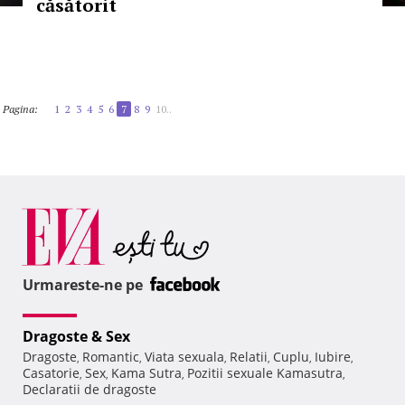
căsătorit
Pagina:
1
2
3
4
5
6
7
8
9
10..
Urmareste-ne pe
Dragoste & Sex
Dragoste
Romantic
Viata sexuala
Relatii
Cuplu
Iubire
,
,
,
,
,
,
Casatorie
Sex
Kama Sutra
Pozitii sexuale Kamasutra
,
,
,
,
Declaratii de dragoste