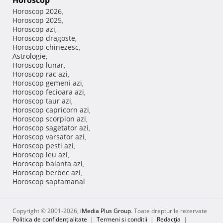
Horoscop
Horoscop 2026
,
Horoscop 2025
,
Horoscop azi
,
Horoscop dragoste
,
Horoscop chinezesc
,
Astrologie
,
Horoscop lunar
,
Horoscop rac azi
,
Horoscop gemeni azi
,
Horoscop fecioara azi
,
Horoscop taur azi
,
Horoscop capricorn azi
,
Horoscop scorpion azi
,
Horoscop sagetator azi
,
Horoscop varsator azi
,
Horoscop pesti azi
,
Horoscop leu azi
,
Horoscop balanta azi
,
Horoscop berbec azi
,
Horoscop saptamanal
Copyright © 2001-2026,
iMedia Plus Group
. Toate drepturile rezervate
Politica de confidențialitate
|
Termeni si conditii
|
Redacţia
|