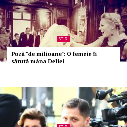
STIRI
Poză "de milioane": O femeie îi
sărută mâna Deliei
STIRI