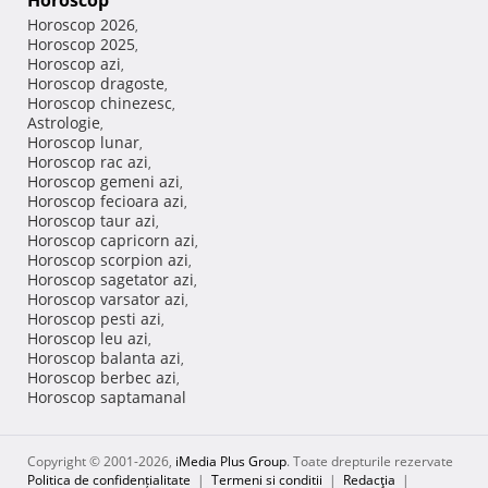
Horoscop
Horoscop 2026
,
Horoscop 2025
,
Horoscop azi
,
Horoscop dragoste
,
Horoscop chinezesc
,
Astrologie
,
Horoscop lunar
,
Horoscop rac azi
,
Horoscop gemeni azi
,
Horoscop fecioara azi
,
Horoscop taur azi
,
Horoscop capricorn azi
,
Horoscop scorpion azi
,
Horoscop sagetator azi
,
Horoscop varsator azi
,
Horoscop pesti azi
,
Horoscop leu azi
,
Horoscop balanta azi
,
Horoscop berbec azi
,
Horoscop saptamanal
Copyright © 2001-2026,
iMedia Plus Group
. Toate drepturile rezervate
Politica de confidențialitate
|
Termeni si conditii
|
Redacţia
|