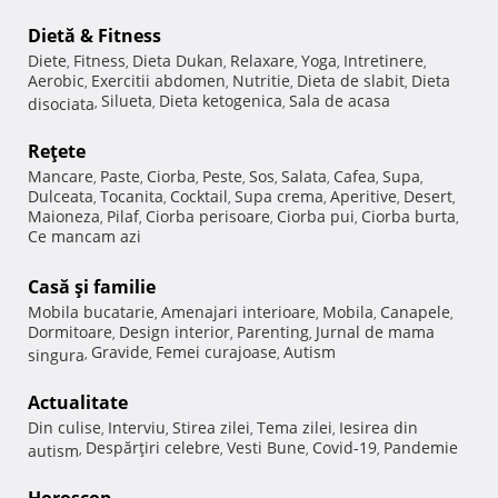
Dietă & Fitness
Diete
Fitness
Dieta Dukan
Relaxare
Yoga
Intretinere
,
,
,
,
,
,
Aerobic
Exercitii abdomen
Nutritie
Dieta de slabit
Dieta
,
,
,
,
Silueta
Dieta ketogenica
Sala de acasa
disociata
,
,
,
Reţete
Mancare
Paste
Ciorba
Peste
Sos
Salata
Cafea
Supa
,
,
,
,
,
,
,
,
Dulceata
Tocanita
Cocktail
Supa crema
Aperitive
Desert
,
,
,
,
,
,
Maioneza
Pilaf
Ciorba perisoare
Ciorba pui
Ciorba burta
,
,
,
,
,
Ce mancam azi
Casă şi familie
Mobila bucatarie
Amenajari interioare
Mobila
Canapele
,
,
,
,
Dormitoare
Design interior
Parenting
Jurnal de mama
,
,
,
Gravide
Femei curajoase
Autism
singura
,
,
,
Actualitate
Din culise
Interviu
Stirea zilei
Tema zilei
Iesirea din
,
,
,
,
Despărţiri celebre
Vesti Bune
Covid-19
Pandemie
autism
,
,
,
,