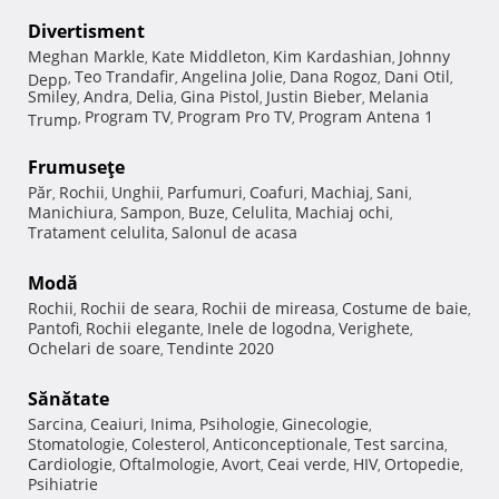
Divertisment
Meghan Markle
Kate Middleton
Kim Kardashian
Johnny
,
,
,
Teo Trandafir
Angelina Jolie
Dana Rogoz
Dani Otil
Depp
,
,
,
,
,
Smiley
Andra
Delia
Gina Pistol
Justin Bieber
Melania
,
,
,
,
,
Program TV
Program Pro TV
Program Antena 1
Trump
,
,
,
Frumuseţe
Păr
Rochii
Unghii
Parfumuri
Coafuri
Machiaj
Sani
,
,
,
,
,
,
,
Manichiura
Sampon
Buze
Celulita
Machiaj ochi
,
,
,
,
,
Tratament celulita
Salonul de acasa
,
Modă
Rochii
Rochii de seara
Rochii de mireasa
Costume de baie
,
,
,
,
Pantofi
Rochii elegante
Inele de logodna
Verighete
,
,
,
,
Ochelari de soare
Tendinte 2020
,
Sănătate
Sarcina
Ceaiuri
Inima
Psihologie
Ginecologie
,
,
,
,
,
Stomatologie
Colesterol
Anticonceptionale
Test sarcina
,
,
,
,
Cardiologie
Oftalmologie
Avort
Ceai verde
HIV
Ortopedie
,
,
,
,
,
,
Psihiatrie