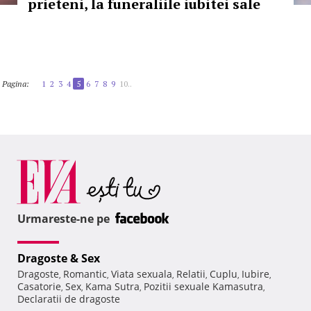
prieteni, la funeraliile iubitei sale
Pagina:
1
2
3
4
5
6
7
8
9
10..
Urmareste-ne pe
Dragoste & Sex
Dragoste
Romantic
Viata sexuala
Relatii
Cuplu
Iubire
,
,
,
,
,
,
Casatorie
Sex
Kama Sutra
Pozitii sexuale Kamasutra
,
,
,
,
Declaratii de dragoste