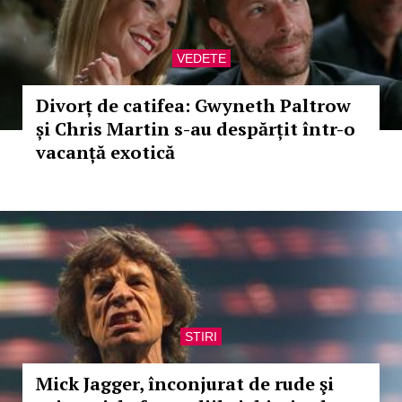
VEDETE
Divorț de catifea: Gwyneth Paltrow
și Chris Martin s-au despărțit într-o
vacanță exotică
STIRI
Mick Jagger, înconjurat de rude şi