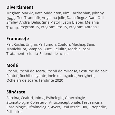
Divertisment
Meghan Markle
Kate Middleton
Kim Kardashian
Johnny
,
,
,
Teo Trandafir
Angelina Jolie
Dana Rogoz
Dani Otil
Depp
,
,
,
,
,
Smiley
Andra
Delia
Gina Pistol
Justin Bieber
Melania
,
,
,
,
,
Program TV
Program Pro TV
Program Antena 1
Trump
,
,
,
Frumuseţe
Păr
Rochii
Unghii
Parfumuri
Coafuri
Machiaj
Sani
,
,
,
,
,
,
,
Manichiura
Sampon
Buze
Celulita
Machiaj ochi
,
,
,
,
,
Tratament celulita
Salonul de acasa
,
Modă
Rochii
Rochii de seara
Rochii de mireasa
Costume de baie
,
,
,
,
Pantofi
Rochii elegante
Inele de logodna
Verighete
,
,
,
,
Ochelari de soare
Tendinte 2020
,
Sănătate
Sarcina
Ceaiuri
Inima
Psihologie
Ginecologie
,
,
,
,
,
Stomatologie
Colesterol
Anticonceptionale
Test sarcina
,
,
,
,
Cardiologie
Oftalmologie
Avort
Ceai verde
HIV
Ortopedie
,
,
,
,
,
,
Psihiatrie