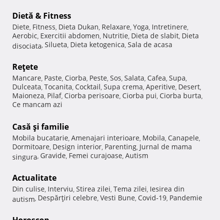
Dietă & Fitness
Diete
Fitness
Dieta Dukan
Relaxare
Yoga
Intretinere
,
,
,
,
,
,
Aerobic
Exercitii abdomen
Nutritie
Dieta de slabit
Dieta
,
,
,
,
Silueta
Dieta ketogenica
Sala de acasa
disociata
,
,
,
Reţete
Mancare
Paste
Ciorba
Peste
Sos
Salata
Cafea
Supa
,
,
,
,
,
,
,
,
Dulceata
Tocanita
Cocktail
Supa crema
Aperitive
Desert
,
,
,
,
,
,
Maioneza
Pilaf
Ciorba perisoare
Ciorba pui
Ciorba burta
,
,
,
,
,
Ce mancam azi
Casă şi familie
Mobila bucatarie
Amenajari interioare
Mobila
Canapele
,
,
,
,
Dormitoare
Design interior
Parenting
Jurnal de mama
,
,
,
Gravide
Femei curajoase
Autism
singura
,
,
,
Actualitate
Din culise
Interviu
Stirea zilei
Tema zilei
Iesirea din
,
,
,
,
Despărţiri celebre
Vesti Bune
Covid-19
Pandemie
autism
,
,
,
,