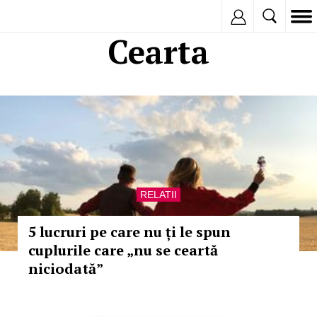
Inregistreaza
Cearta
RELATII
5 lucruri pe care nu ți le spun
cuplurile care „nu se ceartă
niciodată”