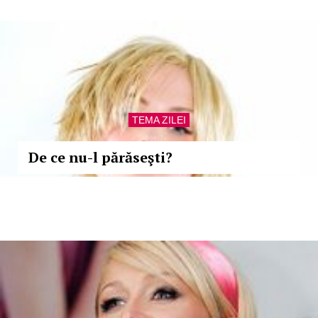
TEMA ZILEI
De ce nu-l părăseşti?