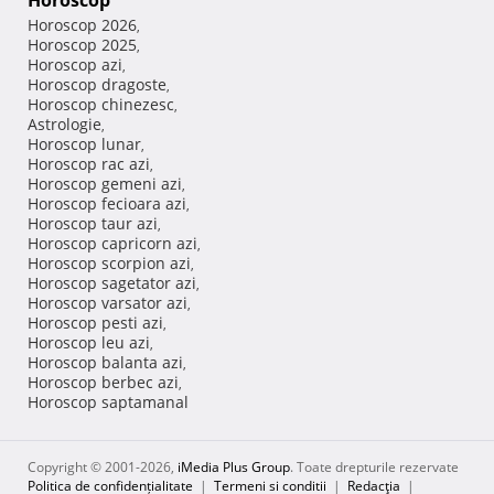
Horoscop
Horoscop 2026
,
Horoscop 2025
,
Horoscop azi
,
Horoscop dragoste
,
Horoscop chinezesc
,
Astrologie
,
Horoscop lunar
,
Horoscop rac azi
,
Horoscop gemeni azi
,
Horoscop fecioara azi
,
Horoscop taur azi
,
Horoscop capricorn azi
,
Horoscop scorpion azi
,
Horoscop sagetator azi
,
Horoscop varsator azi
,
Horoscop pesti azi
,
Horoscop leu azi
,
Horoscop balanta azi
,
Horoscop berbec azi
,
Horoscop saptamanal
Copyright © 2001-2026,
iMedia Plus Group
. Toate drepturile rezervate
Politica de confidențialitate
|
Termeni si conditii
|
Redacţia
|