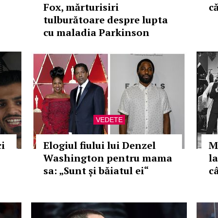
Fox, mărturisiri
c
tulburătoare despre lupta
cu maladia Parkinson
VEDETE
i
Elogiul fiului lui Denzel
M
Washington pentru mama
la
sa: „Sunt și băiatul ei“
c