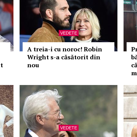
VEDETE
A treia-i cu noroc! Robin
P
Wright s-a căsătorit din
bă
ut
nou
c
m
VEDETE