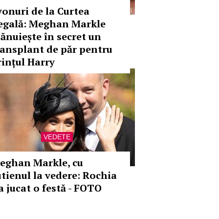
vonuri de la Curtea
egală: Meghan Markle
lănuiește în secret un
ransplant de păr pentru
rințul Harry
VEDETE
eghan Markle, cu
utienul la vedere: Rochia
a jucat o festă - FOTO