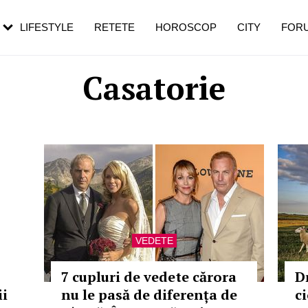
rezești mai des
Cât durează, cum te pregătești și cât
i în vârstă
de dureroasă este investigația
LIFESTYLE
RETETE
HOROSCOP
CITY
FOR
Casatorie
VEDETE
7 cupluri de vedete cărora
D
ii
nu le pasă de diferența de
c