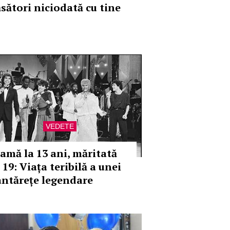
ăsători niciodată cu tine
VEDETE
amă la 13 ani, măritată
 19: Viața teribilă a unei
ântărețe legendare