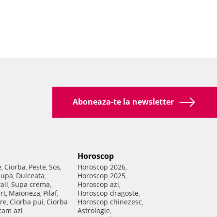
Aboneaza-te la newsletter
Horoscop
e
Ciorba
Peste
Sos
Horoscop 2026
,
,
,
,
,
Supa
Dulceata
Horoscop 2025
,
,
,
ail
Supa crema
Horoscop azi
,
,
,
rt
Maioneza
Pilaf
Horoscop dragoste
,
,
,
,
re
Ciorba pui
Ciorba
Horoscop chinezesc
,
,
,
am azi
Astrologie
,