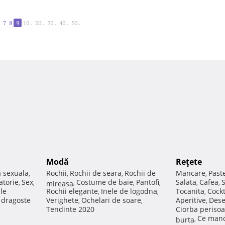
7
8
9
10..
20..
30..
40..
50..
Modă
Reţete
a sexuala
Rochii
Rochii de seara
Rochii de
Mancare
Past
,
,
,
,
atorie
Sex
Costume de baie
Pantofi
Salata
Cafea
,
,
mireasa
,
,
,
,
,
ale
Rochii elegante
Inele de logodna
Tocanita
Cockt
,
,
,
e dragoste
Verighete
Ochelari de soare
Aperitive
Dese
,
,
,
Tendinte 2020
Ciorba perisoa
Ce manc
burta
,