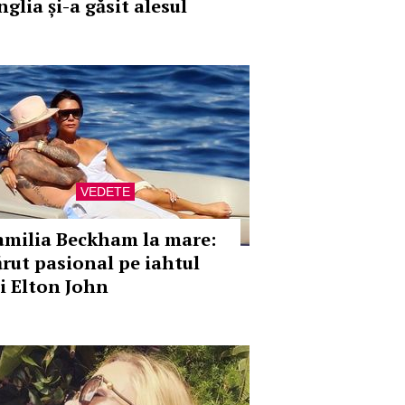
glia și-a găsit alesul
VEDETE
amilia Beckham la mare:
ărut pasional pe iahtul
ui Elton John