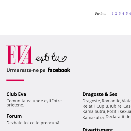
Pagina:
1
2
3
4
5
6
Urmareste-ne pe
Club Eva
Dragoste & Sex
Comunitatea unde eşti între
Dragoste
Romantic
Viat
,
,
prietene.
Relatii
Cuplu
Iubire
Cas
,
,
,
Kama Sutra
Pozitii sexu
,
Forum
Declaratii d
Kamasutra
,
Dezbate tot ce te preocupă
Divertisment