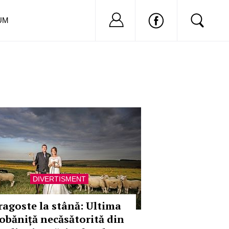
Nu ai cont?
Inregistreaza-
UM
DIVERTISMENT
ragoste la stână: Ultima
iobăniță necăsătorită din