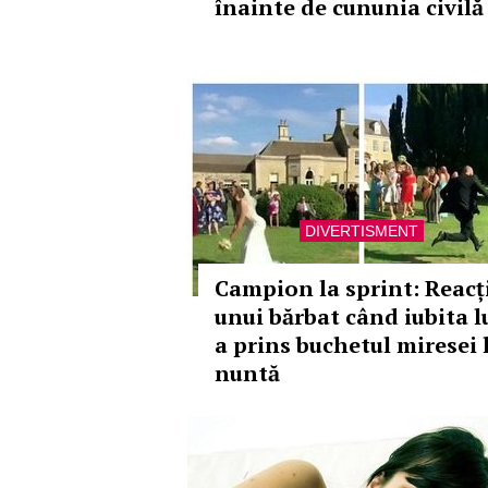
înainte de cununia civilă
DIVERTISMENT
Campion la sprint: Reacț
unui bărbat când iubita l
a prins buchetul miresei 
nuntă