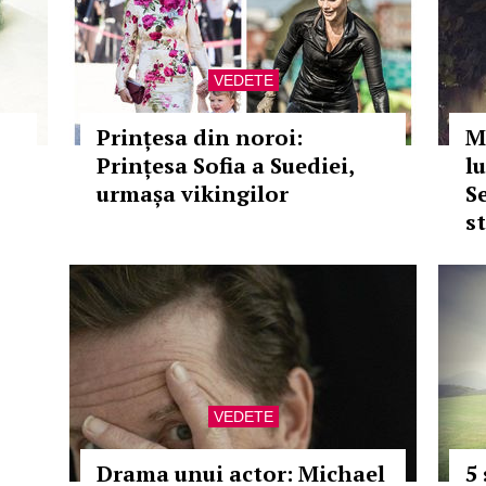
VEDETE
Prințesa din noroi:
M
Prințesa Sofia a Suediei,
l
urmașa vikingilor
Se
s
VEDETE
Drama unui actor: Michael
5