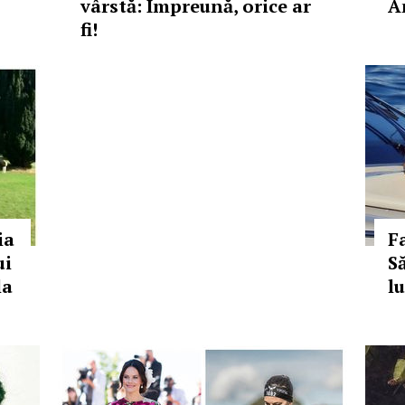
vârstă: Împreună, orice ar
An
fi!
ia
F
ui
S
la
l