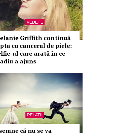
VEDETE
elanie Griffith continuă
upta cu cancerul de piele:
lfie-ul care arată în ce
tadiu a ajuns
RELATII
 semne că nu se va