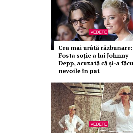
VEDETE
Cea mai urâtă răzbunare:
Fosta soție a lui Johnny
Depp, acuzată că și-a făc
nevoile în pat
VEDETE