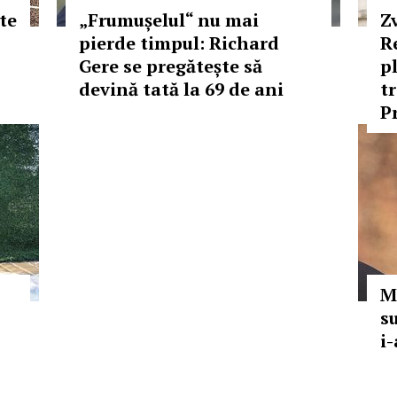
tte
„Frumușelul“ nu mai
Z
pierde timpul: Richard
R
Gere se pregătește să
p
devină tată la 69 de ani
t
P
M
s
i-