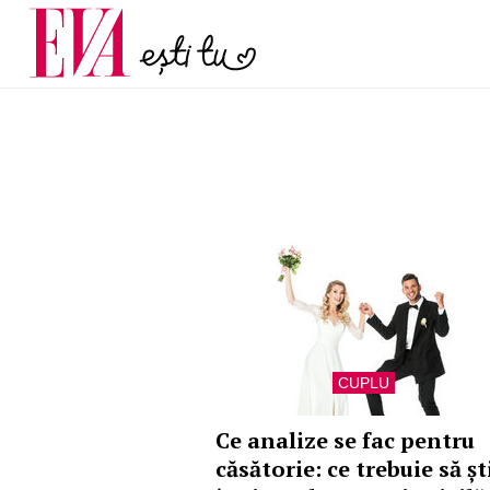
și 60 de ani. De ce te t
Carieră
pe măsură ce înaintez
Actualitate
CUPLU
Ce analize se fac pentru
căsătorie: ce trebuie să șt