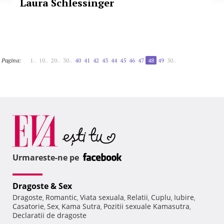
Laura Schlessinger
Pagina:
1..
10..
20..
30..
40
41
42
43
44
45
46
47
48
49
50..
Urmareste-ne pe
Dragoste & Sex
Dragoste
Romantic
Viata sexuala
Relatii
Cuplu
Iubire
,
,
,
,
,
,
Casatorie
Sex
Kama Sutra
Pozitii sexuale Kamasutra
,
,
,
,
Declaratii de dragoste