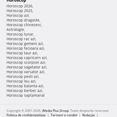
Horoscop
Horoscop 2026
,
Horoscop 2025
,
Horoscop azi
,
Horoscop dragoste
,
Horoscop chinezesc
,
Astrologie
,
Horoscop lunar
,
Horoscop rac azi
,
Horoscop gemeni azi
,
Horoscop fecioara azi
,
Horoscop taur azi
,
Horoscop capricorn azi
,
Horoscop scorpion azi
,
Horoscop sagetator azi
,
Horoscop varsator azi
,
Horoscop pesti azi
,
Horoscop leu azi
,
Horoscop balanta azi
,
Horoscop berbec azi
,
Horoscop saptamanal
Copyright © 2001-2026,
iMedia Plus Group
. Toate drepturile rezervate
Politica de confidențialitate
|
Termeni si conditii
|
Redacţia
|