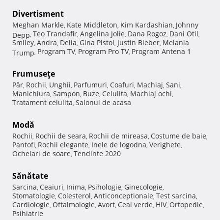
Divertisment
Meghan Markle
Kate Middleton
Kim Kardashian
Johnny
,
,
,
Teo Trandafir
Angelina Jolie
Dana Rogoz
Dani Otil
Depp
,
,
,
,
,
Smiley
Andra
Delia
Gina Pistol
Justin Bieber
Melania
,
,
,
,
,
Program TV
Program Pro TV
Program Antena 1
Trump
,
,
,
Frumuseţe
Păr
Rochii
Unghii
Parfumuri
Coafuri
Machiaj
Sani
,
,
,
,
,
,
,
Manichiura
Sampon
Buze
Celulita
Machiaj ochi
,
,
,
,
,
Tratament celulita
Salonul de acasa
,
Modă
Rochii
Rochii de seara
Rochii de mireasa
Costume de baie
,
,
,
,
Pantofi
Rochii elegante
Inele de logodna
Verighete
,
,
,
,
Ochelari de soare
Tendinte 2020
,
Sănătate
Sarcina
Ceaiuri
Inima
Psihologie
Ginecologie
,
,
,
,
,
Stomatologie
Colesterol
Anticonceptionale
Test sarcina
,
,
,
,
Cardiologie
Oftalmologie
Avort
Ceai verde
HIV
Ortopedie
,
,
,
,
,
,
Psihiatrie