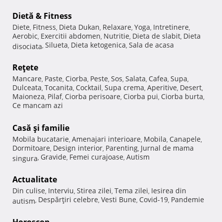
Dietă & Fitness
Diete
Fitness
Dieta Dukan
Relaxare
Yoga
Intretinere
,
,
,
,
,
,
Aerobic
Exercitii abdomen
Nutritie
Dieta de slabit
Dieta
,
,
,
,
Silueta
Dieta ketogenica
Sala de acasa
disociata
,
,
,
Reţete
Mancare
Paste
Ciorba
Peste
Sos
Salata
Cafea
Supa
,
,
,
,
,
,
,
,
Dulceata
Tocanita
Cocktail
Supa crema
Aperitive
Desert
,
,
,
,
,
,
Maioneza
Pilaf
Ciorba perisoare
Ciorba pui
Ciorba burta
,
,
,
,
,
Ce mancam azi
Casă şi familie
Mobila bucatarie
Amenajari interioare
Mobila
Canapele
,
,
,
,
Dormitoare
Design interior
Parenting
Jurnal de mama
,
,
,
Gravide
Femei curajoase
Autism
singura
,
,
,
Actualitate
Din culise
Interviu
Stirea zilei
Tema zilei
Iesirea din
,
,
,
,
Despărţiri celebre
Vesti Bune
Covid-19
Pandemie
autism
,
,
,
,