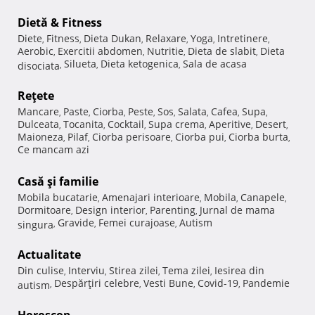
Dietă & Fitness
Diete
Fitness
Dieta Dukan
Relaxare
Yoga
Intretinere
,
,
,
,
,
,
Aerobic
Exercitii abdomen
Nutritie
Dieta de slabit
Dieta
,
,
,
,
Silueta
Dieta ketogenica
Sala de acasa
disociata
,
,
,
Reţete
Mancare
Paste
Ciorba
Peste
Sos
Salata
Cafea
Supa
,
,
,
,
,
,
,
,
Dulceata
Tocanita
Cocktail
Supa crema
Aperitive
Desert
,
,
,
,
,
,
Maioneza
Pilaf
Ciorba perisoare
Ciorba pui
Ciorba burta
,
,
,
,
,
Ce mancam azi
Casă şi familie
Mobila bucatarie
Amenajari interioare
Mobila
Canapele
,
,
,
,
Dormitoare
Design interior
Parenting
Jurnal de mama
,
,
,
Gravide
Femei curajoase
Autism
singura
,
,
,
Actualitate
Din culise
Interviu
Stirea zilei
Tema zilei
Iesirea din
,
,
,
,
Despărţiri celebre
Vesti Bune
Covid-19
Pandemie
autism
,
,
,
,