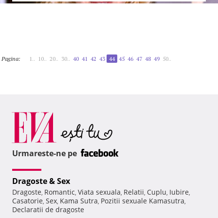
Pagina:
1..
10..
20..
30..
40
41
42
43
44
45
46
47
48
49
50..
Urmareste-ne pe
Dragoste & Sex
Dragoste
Romantic
Viata sexuala
Relatii
Cuplu
Iubire
,
,
,
,
,
,
Casatorie
Sex
Kama Sutra
Pozitii sexuale Kamasutra
,
,
,
,
Declaratii de dragoste