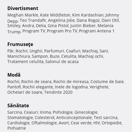
Divertisment
Meghan Markle
Kate Middleton
Kim Kardashian
Johnny
,
,
,
Teo Trandafir
Angelina Jolie
Dana Rogoz
Dani Otil
Depp
,
,
,
,
,
Smiley
Andra
Delia
Gina Pistol
Justin Bieber
Melania
,
,
,
,
,
Program TV
Program Pro TV
Program Antena 1
Trump
,
,
,
Frumuseţe
Păr
Rochii
Unghii
Parfumuri
Coafuri
Machiaj
Sani
,
,
,
,
,
,
,
Manichiura
Sampon
Buze
Celulita
Machiaj ochi
,
,
,
,
,
Tratament celulita
Salonul de acasa
,
Modă
Rochii
Rochii de seara
Rochii de mireasa
Costume de baie
,
,
,
,
Pantofi
Rochii elegante
Inele de logodna
Verighete
,
,
,
,
Ochelari de soare
Tendinte 2020
,
Sănătate
Sarcina
Ceaiuri
Inima
Psihologie
Ginecologie
,
,
,
,
,
Stomatologie
Colesterol
Anticonceptionale
Test sarcina
,
,
,
,
Cardiologie
Oftalmologie
Avort
Ceai verde
HIV
Ortopedie
,
,
,
,
,
,
Psihiatrie