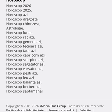
Horoscop
Horoscop 2026
,
Horoscop 2025
,
Horoscop azi
,
Horoscop dragoste
,
Horoscop chinezesc
,
Astrologie
,
Horoscop lunar
,
Horoscop rac azi
,
Horoscop gemeni azi
,
Horoscop fecioara azi
,
Horoscop taur azi
,
Horoscop capricorn azi
,
Horoscop scorpion azi
,
Horoscop sagetator azi
,
Horoscop varsator azi
,
Horoscop pesti azi
,
Horoscop leu azi
,
Horoscop balanta azi
,
Horoscop berbec azi
,
Horoscop saptamanal
Copyright © 2001-2026,
iMedia Plus Group
. Toate drepturile rezervate
Politica de confidențialitate
|
Termeni si conditii
|
Redacţia
|