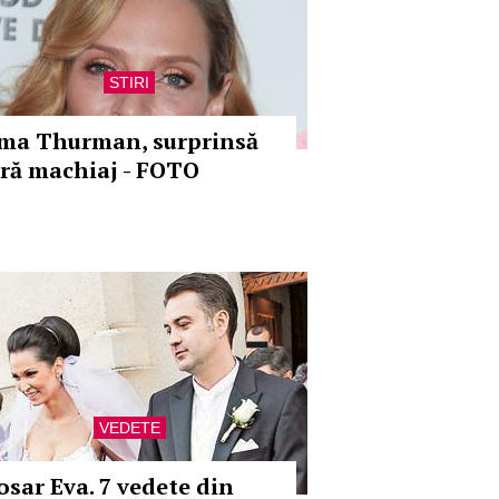
STIRI
ma Thurman, surprinsă
ără machiaj - FOTO
VEDETE
osar Eva. 7 vedete din