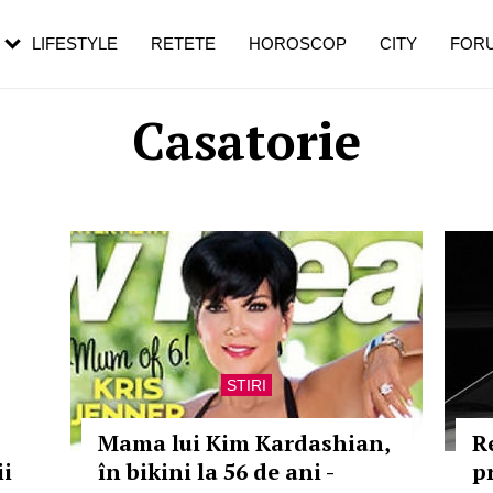
rebui să mergi
și 60 de ani. De ce te trezești mai des
pe măsură ce înaintezi în vârstă
LIFESTYLE
RETETE
HOROSCOP
CITY
FOR
Casatorie
STIRI
Mama lui Kim Kardashian,
R
ii
în bikini la 56 de ani -
p