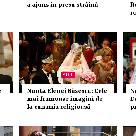
a ajuns în presa străină
R
r
STIRI
e
Nunta Elenei Băsescu: Cele
N
mai frumoase imagini de
D
la cununia religioasă
p