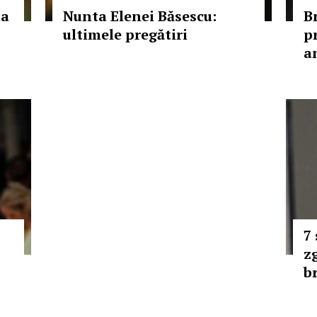
ta
Nunta Elenei Băsescu:
Br
ultimele pregătiri
p
a
7
z
b