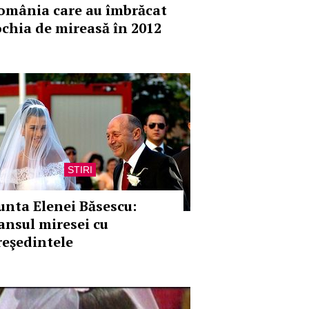
omânia care au îmbrăcat
ochia de mireasă în 2012
STIRI
unta Elenei Băsescu:
ansul miresei cu
reşedintele