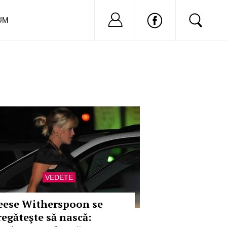
Nu ai cont?
Inregistreaza-
UM
VEDETE
eese Witherspoon se
regăteşte să nască: