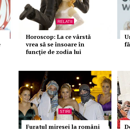
RELATII
Horoscop: La ce vârstă
U
e
vrea să se însoare în
f
funcţie de zodia lui
STIRI
Furatul miresei la români
D