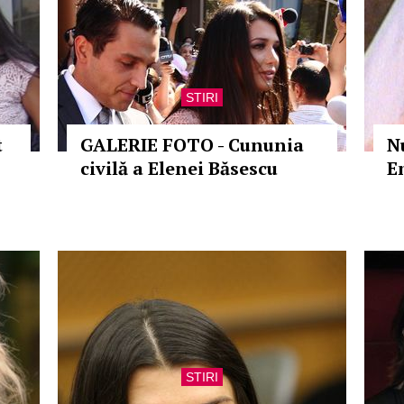
STIRI
t
GALERIE FOTO - Cununia
N
civilă a Elenei Băsescu
Em
STIRI