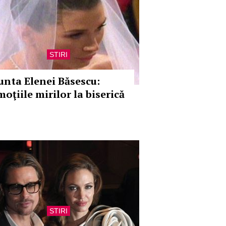
STIRI
unta Elenei Băsescu:
oţiile mirilor la biserică
STIRI