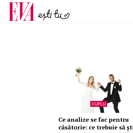
menopauză și când ar t
Carieră
la medic
Actualitate
CUPLU
Ce analize se fac pentru
căsătorie: ce trebuie să șt