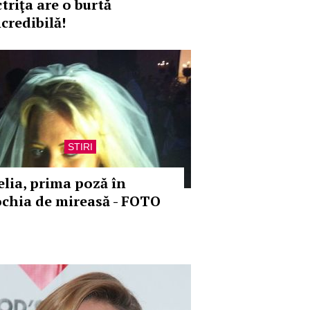
triţa are o burtă
credibilă!
STIRI
elia, prima poză în
ochia de mireasă - FOTO