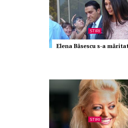
STIRI
Elena Băsescu s-a mărita
STIRI