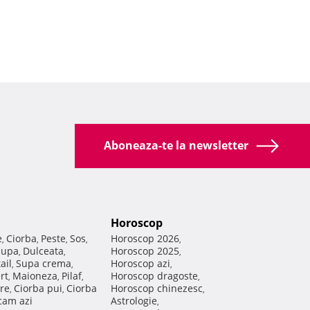
Aboneaza-te la newsletter
Horoscop
e
Ciorba
Peste
Sos
Horoscop 2026
,
,
,
,
,
Supa
Dulceata
Horoscop 2025
,
,
,
ail
Supa crema
Horoscop azi
,
,
,
rt
Maioneza
Pilaf
Horoscop dragoste
,
,
,
,
re
Ciorba pui
Ciorba
Horoscop chinezesc
,
,
,
am azi
Astrologie
,