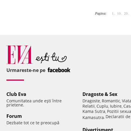
Pagina:
1..
10..
20..
Urmareste-ne pe
Club Eva
Dragoste & Sex
Comunitatea unde eşti între
Dragoste
Romantic
Viat
,
,
prietene.
Relatii
Cuplu
Iubire
Cas
,
,
,
Kama Sutra
Pozitii sexu
,
Forum
Declaratii d
Kamasutra
,
Dezbate tot ce te preocupă
Divertisment