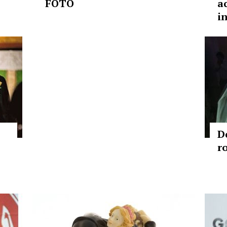
FOTO
ac
in
D
r