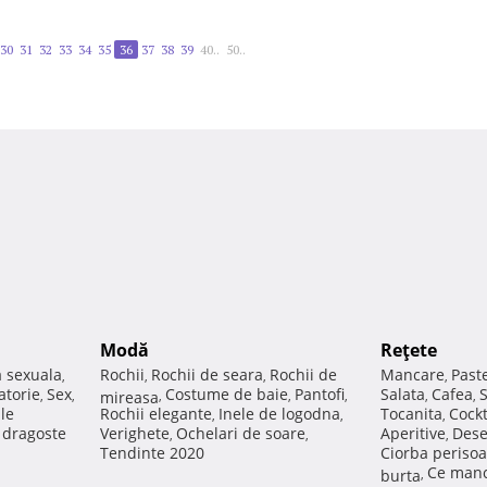
30
31
32
33
34
35
36
37
38
39
40..
50..
Modă
Reţete
a sexuala
Rochii
Rochii de seara
Rochii de
Mancare
Past
,
,
,
,
atorie
Sex
Costume de baie
Pantofi
Salata
Cafea
,
,
mireasa
,
,
,
,
,
ale
Rochii elegante
Inele de logodna
Tocanita
Cockt
,
,
,
e dragoste
Verighete
Ochelari de soare
Aperitive
Dese
,
,
,
Tendinte 2020
Ciorba perisoa
Ce manc
burta
,