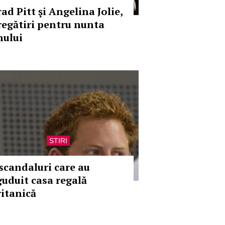
ad Pitt şi Angelina Jolie,
regătiri pentru nunta
nului
STIRI
 scandaluri care au
guduit casa regală
ritanică