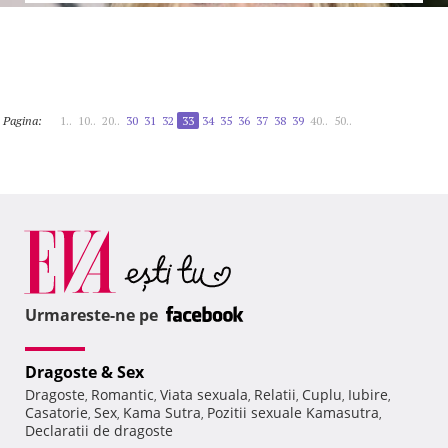
Pagina:
1..
10..
20..
30
31
32
33
34
35
36
37
38
39
40..
50..
Urmareste-ne pe
Dragoste & Sex
Dragoste
Romantic
Viata sexuala
Relatii
Cuplu
Iubire
,
,
,
,
,
,
Casatorie
Sex
Kama Sutra
Pozitii sexuale Kamasutra
,
,
,
,
Declaratii de dragoste