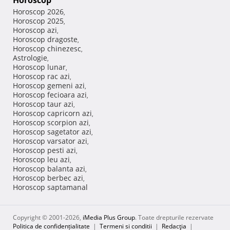
Horoscop
Horoscop 2026
,
Horoscop 2025
,
Horoscop azi
,
Horoscop dragoste
,
Horoscop chinezesc
,
Astrologie
,
Horoscop lunar
,
Horoscop rac azi
,
Horoscop gemeni azi
,
Horoscop fecioara azi
,
Horoscop taur azi
,
Horoscop capricorn azi
,
Horoscop scorpion azi
,
Horoscop sagetator azi
,
Horoscop varsator azi
,
Horoscop pesti azi
,
Horoscop leu azi
,
Horoscop balanta azi
,
Horoscop berbec azi
,
Horoscop saptamanal
Copyright © 2001-2026,
iMedia Plus Group
. Toate drepturile rezervate
Politica de confidențialitate
|
Termeni si conditii
|
Redacţia
|