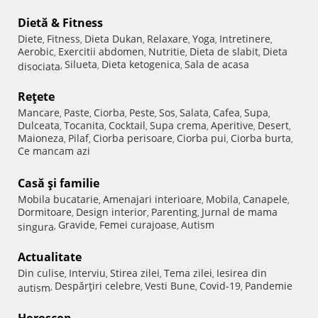
Dietă & Fitness
Diete
Fitness
Dieta Dukan
Relaxare
Yoga
Intretinere
,
,
,
,
,
,
Aerobic
Exercitii abdomen
Nutritie
Dieta de slabit
Dieta
,
,
,
,
Silueta
Dieta ketogenica
Sala de acasa
disociata
,
,
,
Reţete
Mancare
Paste
Ciorba
Peste
Sos
Salata
Cafea
Supa
,
,
,
,
,
,
,
,
Dulceata
Tocanita
Cocktail
Supa crema
Aperitive
Desert
,
,
,
,
,
,
Maioneza
Pilaf
Ciorba perisoare
Ciorba pui
Ciorba burta
,
,
,
,
,
Ce mancam azi
Casă şi familie
Mobila bucatarie
Amenajari interioare
Mobila
Canapele
,
,
,
,
Dormitoare
Design interior
Parenting
Jurnal de mama
,
,
,
Gravide
Femei curajoase
Autism
singura
,
,
,
Actualitate
Din culise
Interviu
Stirea zilei
Tema zilei
Iesirea din
,
,
,
,
Despărţiri celebre
Vesti Bune
Covid-19
Pandemie
autism
,
,
,
,