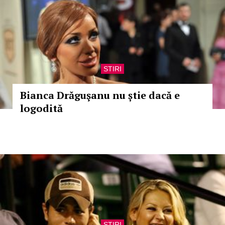
STIRI
Bianca Drăguşanu nu știe dacă e
logodită
STIRI