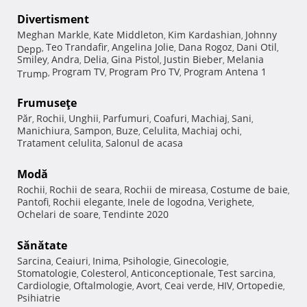
Divertisment
Meghan Markle
Kate Middleton
Kim Kardashian
Johnny
,
,
,
Teo Trandafir
Angelina Jolie
Dana Rogoz
Dani Otil
Depp
,
,
,
,
,
Smiley
Andra
Delia
Gina Pistol
Justin Bieber
Melania
,
,
,
,
,
Program TV
Program Pro TV
Program Antena 1
Trump
,
,
,
Frumuseţe
Păr
Rochii
Unghii
Parfumuri
Coafuri
Machiaj
Sani
,
,
,
,
,
,
,
Manichiura
Sampon
Buze
Celulita
Machiaj ochi
,
,
,
,
,
Tratament celulita
Salonul de acasa
,
Modă
Rochii
Rochii de seara
Rochii de mireasa
Costume de baie
,
,
,
,
Pantofi
Rochii elegante
Inele de logodna
Verighete
,
,
,
,
Ochelari de soare
Tendinte 2020
,
Sănătate
Sarcina
Ceaiuri
Inima
Psihologie
Ginecologie
,
,
,
,
,
Stomatologie
Colesterol
Anticonceptionale
Test sarcina
,
,
,
,
Cardiologie
Oftalmologie
Avort
Ceai verde
HIV
Ortopedie
,
,
,
,
,
,
Psihiatrie