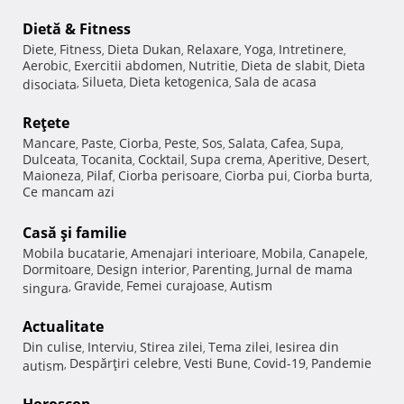
Dietă & Fitness
Diete
Fitness
Dieta Dukan
Relaxare
Yoga
Intretinere
,
,
,
,
,
,
Aerobic
Exercitii abdomen
Nutritie
Dieta de slabit
Dieta
,
,
,
,
Silueta
Dieta ketogenica
Sala de acasa
disociata
,
,
,
Reţete
Mancare
Paste
Ciorba
Peste
Sos
Salata
Cafea
Supa
,
,
,
,
,
,
,
,
Dulceata
Tocanita
Cocktail
Supa crema
Aperitive
Desert
,
,
,
,
,
,
Maioneza
Pilaf
Ciorba perisoare
Ciorba pui
Ciorba burta
,
,
,
,
,
Ce mancam azi
Casă şi familie
Mobila bucatarie
Amenajari interioare
Mobila
Canapele
,
,
,
,
Dormitoare
Design interior
Parenting
Jurnal de mama
,
,
,
Gravide
Femei curajoase
Autism
singura
,
,
,
Actualitate
Din culise
Interviu
Stirea zilei
Tema zilei
Iesirea din
,
,
,
,
Despărţiri celebre
Vesti Bune
Covid-19
Pandemie
autism
,
,
,
,