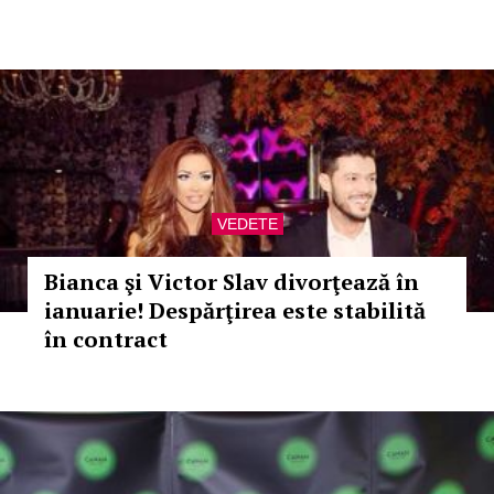
VEDETE
Bianca şi Victor Slav divorţează în
ianuarie! Despărţirea este stabilită
în contract