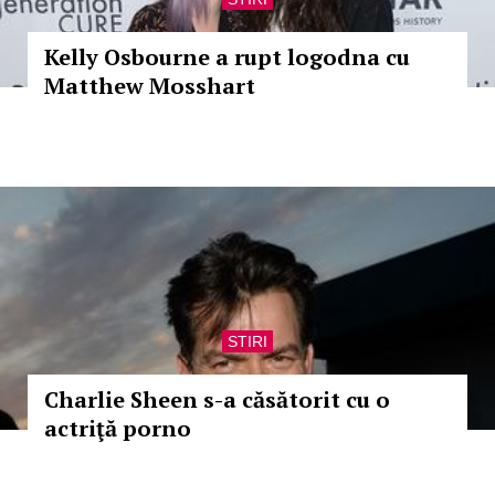
Kelly Osbourne a rupt logodna cu
Matthew Mosshart
STIRI
Charlie Sheen s-a căsătorit cu o
actriţă porno