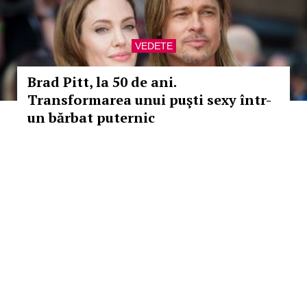
VEDETE
Brad Pitt, la 50 de ani.
Transformarea unui puşti sexy într-
un bărbat puternic