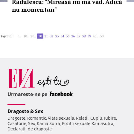
Rădulescu: "Mireasă nu mă văd. Adică
nu momentan"
Pagina:
1..
10..
20..
30
31
32
33
34
35
36
37
38
39
40..
50..
Urmareste-ne pe
Dragoste & Sex
Dragoste
Romantic
Viata sexuala
Relatii
Cuplu
Iubire
,
,
,
,
,
,
Casatorie
Sex
Kama Sutra
Pozitii sexuale Kamasutra
,
,
,
,
Declaratii de dragoste