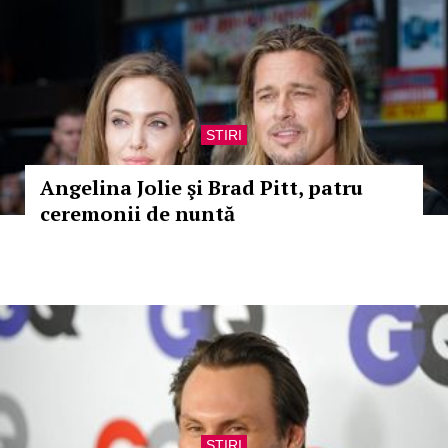
STIRI
Angelina Jolie şi Brad Pitt, patru
ceremonii de nuntă
STIRI