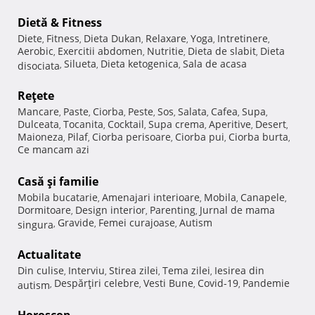
Dietă & Fitness
Diete
Fitness
Dieta Dukan
Relaxare
Yoga
Intretinere
,
,
,
,
,
,
Aerobic
Exercitii abdomen
Nutritie
Dieta de slabit
Dieta
,
,
,
,
Silueta
Dieta ketogenica
Sala de acasa
disociata
,
,
,
Reţete
Mancare
Paste
Ciorba
Peste
Sos
Salata
Cafea
Supa
,
,
,
,
,
,
,
,
Dulceata
Tocanita
Cocktail
Supa crema
Aperitive
Desert
,
,
,
,
,
,
Maioneza
Pilaf
Ciorba perisoare
Ciorba pui
Ciorba burta
,
,
,
,
,
Ce mancam azi
Casă şi familie
Mobila bucatarie
Amenajari interioare
Mobila
Canapele
,
,
,
,
Dormitoare
Design interior
Parenting
Jurnal de mama
,
,
,
Gravide
Femei curajoase
Autism
singura
,
,
,
Actualitate
Din culise
Interviu
Stirea zilei
Tema zilei
Iesirea din
,
,
,
,
Despărţiri celebre
Vesti Bune
Covid-19
Pandemie
autism
,
,
,
,