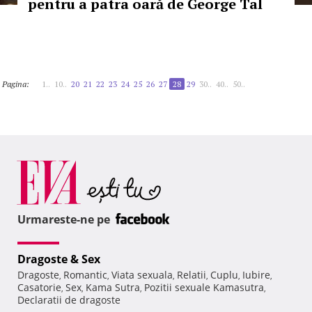
pentru a patra oară de George Tal
Pagina:
1..
10..
20
21
22
23
24
25
26
27
28
29
30..
40..
50..
Urmareste-ne pe
Dragoste & Sex
Dragoste
Romantic
Viata sexuala
Relatii
Cuplu
Iubire
,
,
,
,
,
,
Casatorie
Sex
Kama Sutra
Pozitii sexuale Kamasutra
,
,
,
,
Declaratii de dragoste