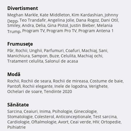
Divertisment
Meghan Markle
Kate Middleton
Kim Kardashian
Johnny
,
,
,
Teo Trandafir
Angelina Jolie
Dana Rogoz
Dani Otil
Depp
,
,
,
,
,
Smiley
Andra
Delia
Gina Pistol
Justin Bieber
Melania
,
,
,
,
,
Program TV
Program Pro TV
Program Antena 1
Trump
,
,
,
Frumuseţe
Păr
Rochii
Unghii
Parfumuri
Coafuri
Machiaj
Sani
,
,
,
,
,
,
,
Manichiura
Sampon
Buze
Celulita
Machiaj ochi
,
,
,
,
,
Tratament celulita
Salonul de acasa
,
Modă
Rochii
Rochii de seara
Rochii de mireasa
Costume de baie
,
,
,
,
Pantofi
Rochii elegante
Inele de logodna
Verighete
,
,
,
,
Ochelari de soare
Tendinte 2020
,
Sănătate
Sarcina
Ceaiuri
Inima
Psihologie
Ginecologie
,
,
,
,
,
Stomatologie
Colesterol
Anticonceptionale
Test sarcina
,
,
,
,
Cardiologie
Oftalmologie
Avort
Ceai verde
HIV
Ortopedie
,
,
,
,
,
,
Psihiatrie