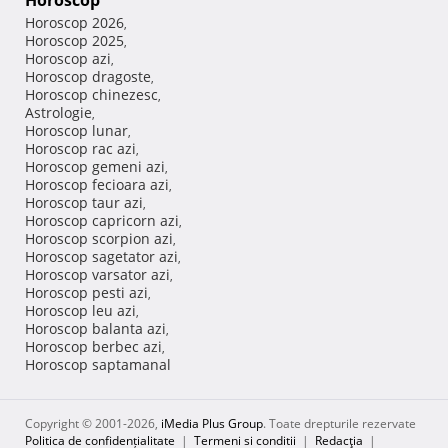
Horoscop
Horoscop 2026
,
Horoscop 2025
,
Horoscop azi
,
Horoscop dragoste
,
Horoscop chinezesc
,
Astrologie
,
Horoscop lunar
,
Horoscop rac azi
,
Horoscop gemeni azi
,
Horoscop fecioara azi
,
Horoscop taur azi
,
Horoscop capricorn azi
,
Horoscop scorpion azi
,
Horoscop sagetator azi
,
Horoscop varsator azi
,
Horoscop pesti azi
,
Horoscop leu azi
,
Horoscop balanta azi
,
Horoscop berbec azi
,
Horoscop saptamanal
Copyright © 2001-2026,
iMedia Plus Group
. Toate drepturile rezervate
Politica de confidențialitate
|
Termeni si conditii
|
Redacţia
|