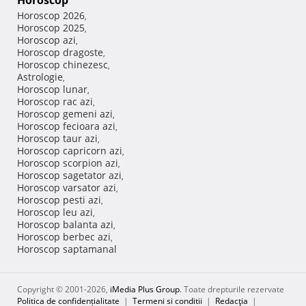
Horoscop
Horoscop 2026
,
Horoscop 2025
,
Horoscop azi
,
Horoscop dragoste
,
Horoscop chinezesc
,
Astrologie
,
Horoscop lunar
,
Horoscop rac azi
,
Horoscop gemeni azi
,
Horoscop fecioara azi
,
Horoscop taur azi
,
Horoscop capricorn azi
,
Horoscop scorpion azi
,
Horoscop sagetator azi
,
Horoscop varsator azi
,
Horoscop pesti azi
,
Horoscop leu azi
,
Horoscop balanta azi
,
Horoscop berbec azi
,
Horoscop saptamanal
Copyright © 2001-2026,
iMedia Plus Group
. Toate drepturile rezervate
Politica de confidențialitate
|
Termeni si conditii
|
Redacţia
|