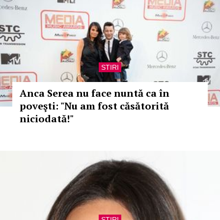
STIRI
Anca Serea nu face nuntă ca în
poveşti: "Nu am fost căsătorită
niciodată!"
STIRI