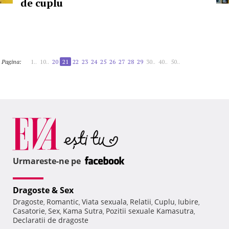
de cuplu
Pagina:
1..
10..
20
21
22
23
24
25
26
27
28
29
30..
40..
50..
Urmareste-ne pe
Dragoste & Sex
Dragoste
Romantic
Viata sexuala
Relatii
Cuplu
Iubire
,
,
,
,
,
,
Casatorie
Sex
Kama Sutra
Pozitii sexuale Kamasutra
,
,
,
,
Declaratii de dragoste