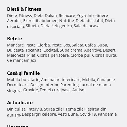
Dietă & Fitness
Diete
Fitness
Dieta Dukan
Relaxare
Yoga
Intretinere
,
,
,
,
,
,
Aerobic
Exercitii abdomen
Nutritie
Dieta de slabit
Dieta
,
,
,
,
Silueta
Dieta ketogenica
Sala de acasa
disociata
,
,
,
Reţete
Mancare
Paste
Ciorba
Peste
Sos
Salata
Cafea
Supa
,
,
,
,
,
,
,
,
Dulceata
Tocanita
Cocktail
Supa crema
Aperitive
Desert
,
,
,
,
,
,
Maioneza
Pilaf
Ciorba perisoare
Ciorba pui
Ciorba burta
,
,
,
,
,
Ce mancam azi
Casă şi familie
Mobila bucatarie
Amenajari interioare
Mobila
Canapele
,
,
,
,
Dormitoare
Design interior
Parenting
Jurnal de mama
,
,
,
Gravide
Femei curajoase
Autism
singura
,
,
,
Actualitate
Din culise
Interviu
Stirea zilei
Tema zilei
Iesirea din
,
,
,
,
Despărţiri celebre
Vesti Bune
Covid-19
Pandemie
autism
,
,
,
,