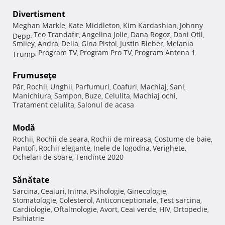
Divertisment
Meghan Markle
Kate Middleton
Kim Kardashian
Johnny
,
,
,
Teo Trandafir
Angelina Jolie
Dana Rogoz
Dani Otil
Depp
,
,
,
,
,
Smiley
Andra
Delia
Gina Pistol
Justin Bieber
Melania
,
,
,
,
,
Program TV
Program Pro TV
Program Antena 1
Trump
,
,
,
Frumuseţe
Păr
Rochii
Unghii
Parfumuri
Coafuri
Machiaj
Sani
,
,
,
,
,
,
,
Manichiura
Sampon
Buze
Celulita
Machiaj ochi
,
,
,
,
,
Tratament celulita
Salonul de acasa
,
Modă
Rochii
Rochii de seara
Rochii de mireasa
Costume de baie
,
,
,
,
Pantofi
Rochii elegante
Inele de logodna
Verighete
,
,
,
,
Ochelari de soare
Tendinte 2020
,
Sănătate
Sarcina
Ceaiuri
Inima
Psihologie
Ginecologie
,
,
,
,
,
Stomatologie
Colesterol
Anticonceptionale
Test sarcina
,
,
,
,
Cardiologie
Oftalmologie
Avort
Ceai verde
HIV
Ortopedie
,
,
,
,
,
,
Psihiatrie