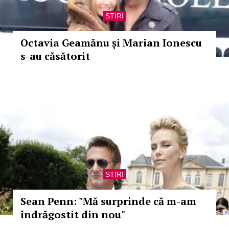
STIRI
Octavia Geamănu și Marian Ionescu
s-au căsătorit
STIRI
Sean Penn: "Mă surprinde că m-am
îndrăgostit din nou"