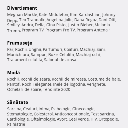
Divertisment
Meghan Markle
Kate Middleton
Kim Kardashian
Johnny
,
,
,
Teo Trandafir
Angelina Jolie
Dana Rogoz
Dani Otil
Depp
,
,
,
,
,
Smiley
Andra
Delia
Gina Pistol
Justin Bieber
Melania
,
,
,
,
,
Program TV
Program Pro TV
Program Antena 1
Trump
,
,
,
Frumuseţe
Păr
Rochii
Unghii
Parfumuri
Coafuri
Machiaj
Sani
,
,
,
,
,
,
,
Manichiura
Sampon
Buze
Celulita
Machiaj ochi
,
,
,
,
,
Tratament celulita
Salonul de acasa
,
Modă
Rochii
Rochii de seara
Rochii de mireasa
Costume de baie
,
,
,
,
Pantofi
Rochii elegante
Inele de logodna
Verighete
,
,
,
,
Ochelari de soare
Tendinte 2020
,
Sănătate
Sarcina
Ceaiuri
Inima
Psihologie
Ginecologie
,
,
,
,
,
Stomatologie
Colesterol
Anticonceptionale
Test sarcina
,
,
,
,
Cardiologie
Oftalmologie
Avort
Ceai verde
HIV
Ortopedie
,
,
,
,
,
,
Psihiatrie