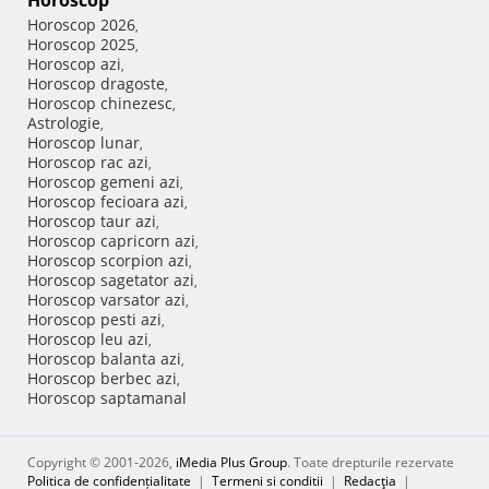
Horoscop
Horoscop 2026
,
Horoscop 2025
,
Horoscop azi
,
Horoscop dragoste
,
Horoscop chinezesc
,
Astrologie
,
Horoscop lunar
,
Horoscop rac azi
,
Horoscop gemeni azi
,
Horoscop fecioara azi
,
Horoscop taur azi
,
Horoscop capricorn azi
,
Horoscop scorpion azi
,
Horoscop sagetator azi
,
Horoscop varsator azi
,
Horoscop pesti azi
,
Horoscop leu azi
,
Horoscop balanta azi
,
Horoscop berbec azi
,
Horoscop saptamanal
Copyright © 2001-2026,
iMedia Plus Group
. Toate drepturile rezervate
Politica de confidențialitate
|
Termeni si conditii
|
Redacţia
|