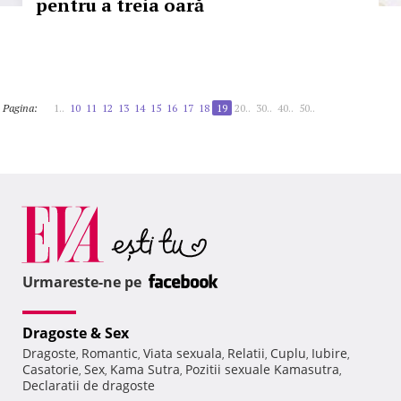
pentru a treia oară
Pagina:
1..
10
11
12
13
14
15
16
17
18
19
20..
30..
40..
50..
Urmareste-ne pe
Dragoste & Sex
Dragoste
Romantic
Viata sexuala
Relatii
Cuplu
Iubire
,
,
,
,
,
,
Casatorie
Sex
Kama Sutra
Pozitii sexuale Kamasutra
,
,
,
,
Declaratii de dragoste