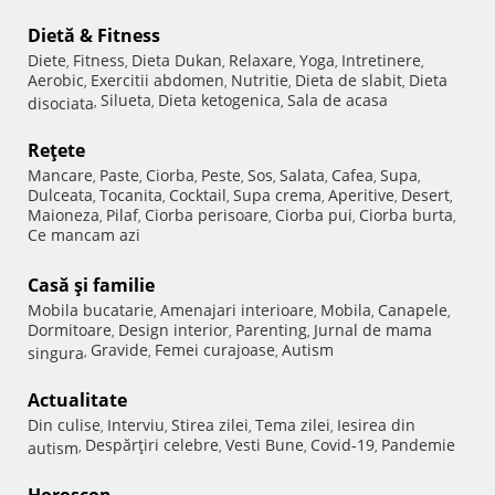
Dietă & Fitness
Diete
Fitness
Dieta Dukan
Relaxare
Yoga
Intretinere
,
,
,
,
,
,
Aerobic
Exercitii abdomen
Nutritie
Dieta de slabit
Dieta
,
,
,
,
Silueta
Dieta ketogenica
Sala de acasa
disociata
,
,
,
Reţete
Mancare
Paste
Ciorba
Peste
Sos
Salata
Cafea
Supa
,
,
,
,
,
,
,
,
Dulceata
Tocanita
Cocktail
Supa crema
Aperitive
Desert
,
,
,
,
,
,
Maioneza
Pilaf
Ciorba perisoare
Ciorba pui
Ciorba burta
,
,
,
,
,
Ce mancam azi
Casă şi familie
Mobila bucatarie
Amenajari interioare
Mobila
Canapele
,
,
,
,
Dormitoare
Design interior
Parenting
Jurnal de mama
,
,
,
Gravide
Femei curajoase
Autism
singura
,
,
,
Actualitate
Din culise
Interviu
Stirea zilei
Tema zilei
Iesirea din
,
,
,
,
Despărţiri celebre
Vesti Bune
Covid-19
Pandemie
autism
,
,
,
,