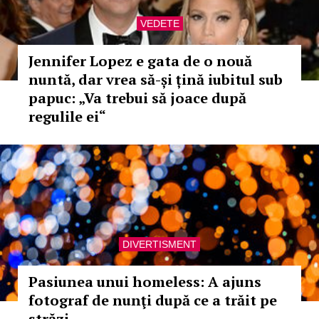
VEDETE
Jennifer Lopez e gata de o nouă
nuntă, dar vrea să-și țină iubitul sub
papuc: „Va trebui să joace după
regulile ei“
DIVERTISMENT
Pasiunea unui homeless: A ajuns
fotograf de nunţi după ce a trăit pe
străzi