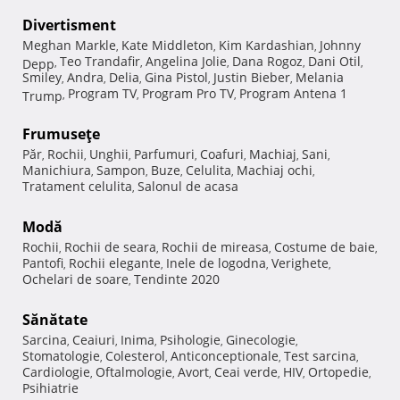
Divertisment
Meghan Markle
Kate Middleton
Kim Kardashian
Johnny
,
,
,
Teo Trandafir
Angelina Jolie
Dana Rogoz
Dani Otil
Depp
,
,
,
,
,
Smiley
Andra
Delia
Gina Pistol
Justin Bieber
Melania
,
,
,
,
,
Program TV
Program Pro TV
Program Antena 1
Trump
,
,
,
Frumuseţe
Păr
Rochii
Unghii
Parfumuri
Coafuri
Machiaj
Sani
,
,
,
,
,
,
,
Manichiura
Sampon
Buze
Celulita
Machiaj ochi
,
,
,
,
,
Tratament celulita
Salonul de acasa
,
Modă
Rochii
Rochii de seara
Rochii de mireasa
Costume de baie
,
,
,
,
Pantofi
Rochii elegante
Inele de logodna
Verighete
,
,
,
,
Ochelari de soare
Tendinte 2020
,
Sănătate
Sarcina
Ceaiuri
Inima
Psihologie
Ginecologie
,
,
,
,
,
Stomatologie
Colesterol
Anticonceptionale
Test sarcina
,
,
,
,
Cardiologie
Oftalmologie
Avort
Ceai verde
HIV
Ortopedie
,
,
,
,
,
,
Psihiatrie