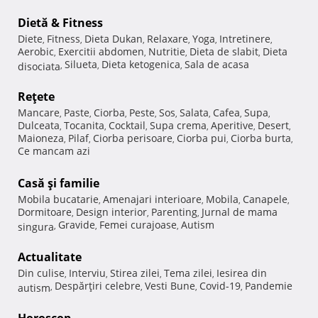
Dietă & Fitness
Diete
Fitness
Dieta Dukan
Relaxare
Yoga
Intretinere
,
,
,
,
,
,
Aerobic
Exercitii abdomen
Nutritie
Dieta de slabit
Dieta
,
,
,
,
Silueta
Dieta ketogenica
Sala de acasa
disociata
,
,
,
Reţete
Mancare
Paste
Ciorba
Peste
Sos
Salata
Cafea
Supa
,
,
,
,
,
,
,
,
Dulceata
Tocanita
Cocktail
Supa crema
Aperitive
Desert
,
,
,
,
,
,
Maioneza
Pilaf
Ciorba perisoare
Ciorba pui
Ciorba burta
,
,
,
,
,
Ce mancam azi
Casă şi familie
Mobila bucatarie
Amenajari interioare
Mobila
Canapele
,
,
,
,
Dormitoare
Design interior
Parenting
Jurnal de mama
,
,
,
Gravide
Femei curajoase
Autism
singura
,
,
,
Actualitate
Din culise
Interviu
Stirea zilei
Tema zilei
Iesirea din
,
,
,
,
Despărţiri celebre
Vesti Bune
Covid-19
Pandemie
autism
,
,
,
,