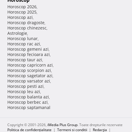
Horoscop
Horoscop 2026
,
Horoscop 2025
,
Horoscop azi
,
Horoscop dragoste
,
Horoscop chinezesc
,
Astrologie
,
Horoscop lunar
,
Horoscop rac azi
,
Horoscop gemeni azi
,
Horoscop fecioara azi
,
Horoscop taur azi
,
Horoscop capricorn azi
,
Horoscop scorpion azi
,
Horoscop sagetator azi
,
Horoscop varsator azi
,
Horoscop pesti azi
,
Horoscop leu azi
,
Horoscop balanta azi
,
Horoscop berbec azi
,
Horoscop saptamanal
Copyright © 2001-2026,
iMedia Plus Group
. Toate drepturile rezervate
Politica de confidențialitate
|
Termeni si conditii
|
Redacţia
|