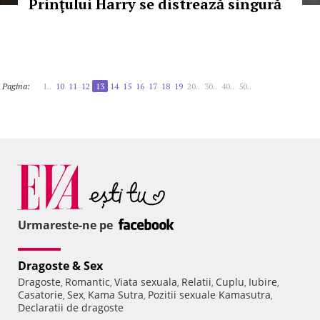
Prinţului Harry se distrează singură
Pagina:
1..
10
11
12
13
14
15
16
17
18
19
20..
30..
40..
50..
Urmareste-ne pe
Dragoste & Sex
Dragoste
Romantic
Viata sexuala
Relatii
Cuplu
Iubire
,
,
,
,
,
,
Casatorie
Sex
Kama Sutra
Pozitii sexuale Kamasutra
,
,
,
,
Declaratii de dragoste